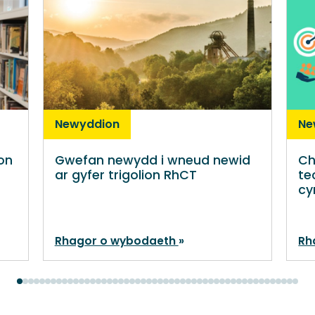
Newyddion
Ne
ion
Gwefan newydd i wneud newid
Ch
ar gyfer trigolion RhCT
te
cy
Rhagor o wybodaeth
Rh