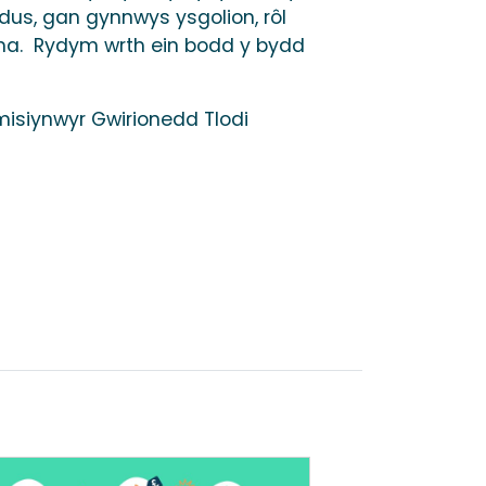
us, gan gynnwys ysgolion, rôl
igma. Rydym wrth ein bodd y bydd
isiynwyr Gwirionedd Tlodi