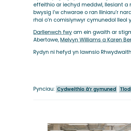
effeithio ar iechyd meddwl, llesiant
bwysig i’w chwarae o ran lliniaru’r na
rhai o’n comisiynwyr cymunedol lleol y
Darllenwch fwy
am ein gwaith ar stig
Abertawe,
Melvyn Williams a Karen Berr
Rydyn ni hefyd yn lawnsio Rhwydwaith 
Pynciau:
Cydweithio â’r gymuned
Tlod