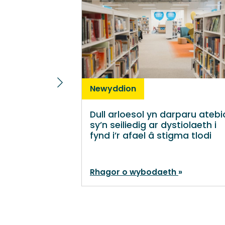
Newyddion
Dull arloesol yn darparu ateb
sy’n seiliedig ar dystiolaeth i
fynd i’r afael â stigma tlodi
Rhagor o wybodaeth