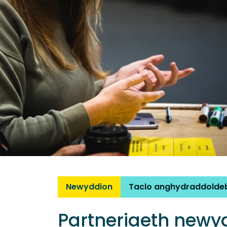
Newyddion
Taclo anghydraddolde
Partneriaeth newydd