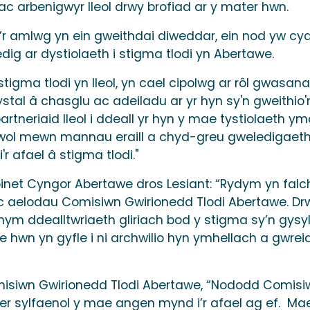
c arbenigwyr lleol drwy brofiad ar y mater hwn.
’r amlwg yn ein gweithdai diweddar, ein nod yw c
edig ar dystiolaeth i stigma tlodi yn Abertawe.
igma tlodi yn lleol, yn cael cipolwg ar rôl gwasan
stal â chasglu ac adeiladu ar yr hyn sy'n gweithio'n 
 partneriaid lleol i ddeall yr hyn y mae tystiolaeth 
awol mewn mannau eraill a chyd-greu gweledigaeth 
'r afael â stigma tlodi."
net Cyngor Abertawe dros Lesiant: “Rydym yn falch
 aelodau Comisiwn Gwirionedd Tlodi Abertawe. Drw
m ddealltwriaeth gliriach bod y stigma sy’n gysyll
 Mae hwn yn gyfle i ni archwilio hyn ymhellach a gwrei
iwn Gwirionedd Tlodi Abertawe, “Nododd Comisiwn
er sylfaenol y mae angen mynd i’r afael ag ef. Mae