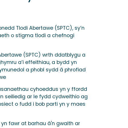
nedd Tlodi Abertawe (SPTC), sy’n
eth o stigma tlodi a chefnogi
 Abertawe (SPTC) wrth ddatblygu a
hymru a’i effeithiau, a bydd yn
ymunedol a phobl sydd â phrofiad
awe
gwasanaethau cyhoeddus yn y ffordd
’n seiliedig ar le fydd cydweithio ag
siect o fudd i bob parti yn y maes
n fawr at barhau â'n gwaith ar