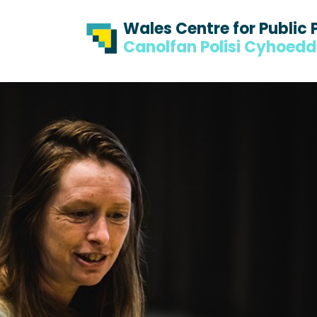
Skip to content
Skip to footer
Wales Centre for Public 
Canolfan Polisi Cyhoed