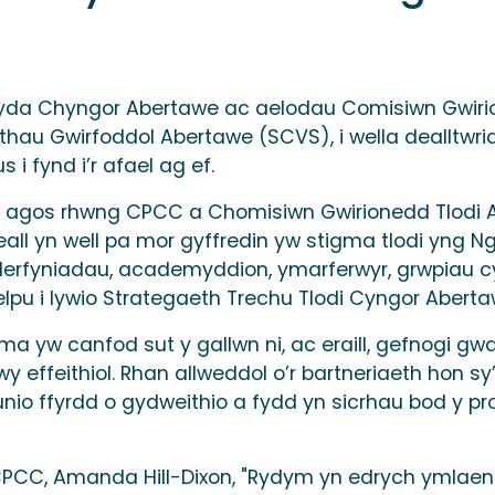
gyda Chyngor Abertawe ac aelodau Comisiwn Gwirio
au Gwirfoddol Abertawe (SCVS), i wella dealltwria
fynd i’r afael ag ef.
hio agos rhwng CPCC a Chomisiwn Gwirionedd Tlodi
eall yn well pa mor gyffredin yw stigma tlodi yng Ng
erfyniadau, academyddion, ymarferwyr, grwpiau c
elpu i lywio Strategaeth Trechu Tlodi Cyngor Abert
a yw canfod sut y gallwn ni, ac eraill, gefnogi 
fwy effeithiol. Rhan allweddol o’r bartneriaeth hon sy
o ffyrdd o gydweithio a fydd yn sicrhau bod y pro
, Amanda Hill-Dixon, "Rydym yn edrych ymlaen y