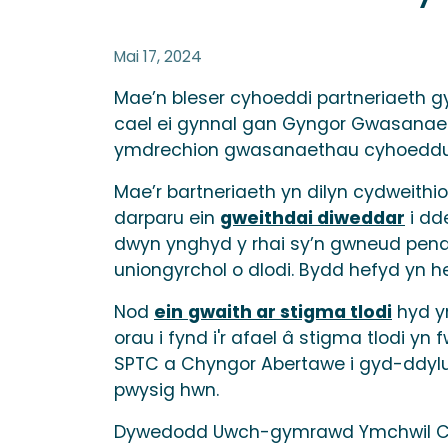
Mai 17, 2024
Mae’n bleser cyhoeddi partneriaeth 
cael ei gynnal gan Gyngor Gwasanaeth
ymdrechion gwasanaethau cyhoeddus i 
Mae’r bartneriaeth yn dilyn cydweit
darparu ein
gweithdai diweddar
i dd
dwyn ynghyd y rhai sy’n gwneud pend
uniongyrchol o dlodi. Bydd hefyd yn h
Nod
ein
gwaith ar stigma tlodi
hyd ym
orau i fynd i'r afael â stigma tlodi yn 
SPTC a Chyngor Abertawe i gyd-ddyluni
pwysig hwn.
Dywedodd Uwch-gymrawd Ymchwil CPCC