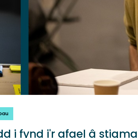
bau
 i fynd i'r afael â stigm