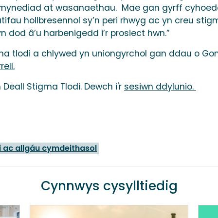
 a mynediad at wasanaethau. Mae gan gyrff cyhoedd
ratifau hollbresennol sy’n peri rhwyg ac yn creu st
n dod â’u harbenigedd i’r prosiect hwn.”
ma tlodi a chlywed yn uniongyrchol gan ddau o Gom
ell.
Deall Stigma Tlodi. Dewch i'r
sesiwn ddylunio.
i ac allgáu cymdeithasol
Cynnwys cysylltiedig