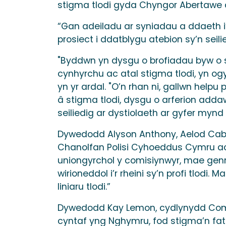
stigma tlodi gyda Chyngor Abertawe a
“Gan adeiladu ar syniadau a ddaeth i
prosiect i ddatblygu atebion sy’n seili
"Byddwn yn dysgu o brofiadau byw o st
cynhyrchu ac atal stigma tlodi, yn ogy
yn yr ardal. "O’n rhan ni, gallwn helpu
â stigma tlodi, dysgu o arferion add
seiliedig ar dystiolaeth ar gyfer mynd i
Dywedodd Alyson Anthony, Aelod Cabi
Chanolfan Polisi Cyhoeddus Cymru ac
uniongyrchol y comisiynwyr, mae genny
wirioneddol i’r rheini sy’n profi tlodi.
liniaru tlodi.”
Dywedodd Kay Lemon, cydlynydd Comis
cyntaf yng Nghymru, fod stigma’n fat