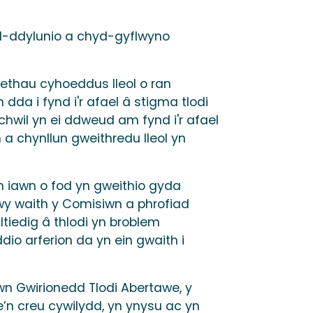
yd-ddylunio a chyd-gyflwyno
aethau cyhoeddus lleol o ran
dda i fynd i'r afael â stigma tlodi
ymchwil yn ei ddweud am fynd i'r afael
a chynllun gweithredu lleol yn
 iawn o fod yn gweithio gyda
y waith y Comisiwn a phrofiad
tiedig â thlodi yn broblem
ddio arferion da yn ein gwaith i
 Gwirionedd Tlodi Abertawe, y
’n creu cywilydd, yn ynysu ac yn