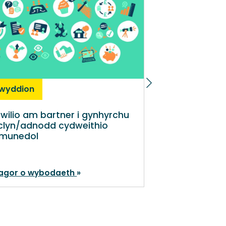
wyddion
Newyddion
wilio am bartner i gynhyrchu
Mae cefndir 
clyn/adnodd cydweithio
gymdeithasol
munedol
yn ffactorau 
effeithio ar 
addysg drydy
agor o wybodaeth
Rhagor o wyb