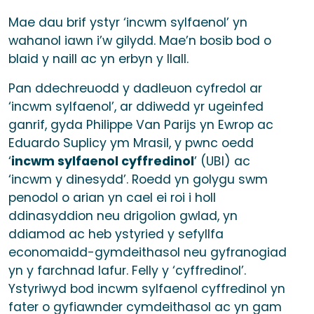
Mae dau brif ystyr ‘incwm sylfaenol’ yn
wahanol iawn i’w gilydd. Mae’n bosib bod o
blaid y naill ac yn erbyn y llall.
Pan ddechreuodd y dadleuon cyfredol ar
‘incwm sylfaenol’, ar ddiwedd yr ugeinfed
ganrif, gyda Philippe Van Parijs yn Ewrop ac
Eduardo Suplicy ym Mrasil, y pwnc oedd
‘
incwm sylfaenol cyffredinol
’ (UBI) ac
‘incwm y dinesydd’. Roedd yn golygu swm
penodol o arian yn cael ei roi i holl
ddinasyddion neu drigolion gwlad, yn
ddiamod ac heb ystyried y sefyllfa
economaidd-gymdeithasol neu gyfranogiad
yn y farchnad lafur. Felly y ‘cyffredinol’.
Ystyriwyd bod incwm sylfaenol cyffredinol yn
fater o gyfiawnder cymdeithasol ac yn gam