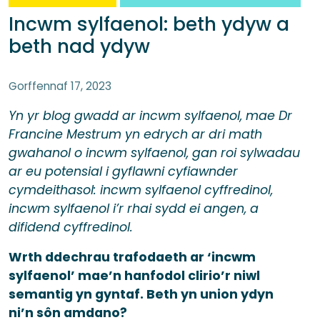
Incwm sylfaenol: beth ydyw a
beth nad ydyw
Gorffennaf 17, 2023
Yn yr blog gwadd ar incwm sylfaenol
, mae Dr
Francine Mestrum yn edrych ar dri math
gwahanol o incwm sylfaenol, gan roi sylwadau
ar eu potensial i gyflawni cyfiawnder
cymdeithasol: incwm sylfaenol cyffredinol,
incwm sylfaenol i’r rhai sydd ei angen, a
difidend cyffredinol.
Wrth ddechrau trafodaeth ar ‘incwm
sylfaenol’ mae’n hanfodol clirio’r niwl
semantig yn gyntaf. Beth yn union ydyn
ni’n sôn amdano?