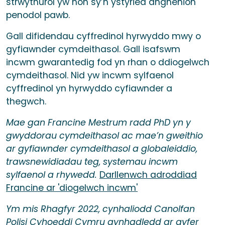
strwythurol yw hon sy’n ystyried anghenion
penodol pawb.
Gall difidendau cyffredinol hyrwyddo mwy o
gyfiawnder cymdeithasol. Gall isafswm
incwm gwarantedig fod yn rhan o ddiogelwch
cymdeithasol. Nid yw incwm sylfaenol
cyffredinol yn hyrwyddo cyfiawnder a
thegwch.
Mae gan Francine Mestrum radd PhD yn y
gwyddorau cymdeithasol ac mae’n gweithio
ar gyfiawnder cymdeithasol a globaleiddio,
trawsnewidiadau teg, systemau incwm
sylfaenol a rhywedd.
Darllenwch adroddiad
Francine ar 'diogelwch incwm'
Ym mis Rhagfyr 2022, cynhaliodd Canolfan
Polisi Cyhoeddi Cymru gynhadledd ar gyfer