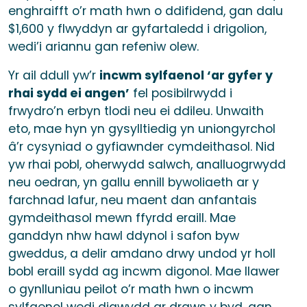
enghraifft o’r math hwn o ddifidend, gan dalu
$1,600 y flwyddyn ar gyfartaledd i drigolion,
wedi’i ariannu gan refeniw olew.
Yr ail ddull yw’r
incwm sylfaenol ‘ar gyfer y
rhai sydd ei angen’
fel posibilrwydd i
frwydro’n erbyn tlodi neu ei ddileu. Unwaith
eto, mae hyn yn gysylltiedig yn uniongyrchol
â’r cysyniad o gyfiawnder cymdeithasol. Nid
yw rhai pobl, oherwydd salwch, analluogrwydd
neu oedran, yn gallu ennill bywoliaeth ar y
farchnad lafur, neu maent dan anfantais
gymdeithasol mewn ffyrdd eraill. Mae
ganddyn nhw hawl ddynol i safon byw
gweddus, a delir amdano drwy undod yr holl
bobl eraill sydd ag incwm digonol. Mae llawer
o gynlluniau peilot o’r math hwn o incwm