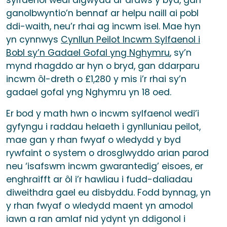
sylfaenol wedi digwydd ar draws y byd, gan
ganolbwyntio’n bennaf ar helpu naill ai pobl
ddi-waith, neu’r rhai ag incwm isel. Mae hyn
yn cynnwys
Cynllun Peilot Incwm Sylfaenol i
Bobl sy’n Gadael Gofal yng Nghymru
, sy’n
mynd rhagddo ar hyn o bryd, gan ddarparu
incwm ôl-dreth o £1,280 y mis i’r rhai sy’n
gadael gofal yng Nghymru yn 18 oed.
Er bod y math hwn o incwm sylfaenol wedi’i
gyfyngu i raddau helaeth i gynlluniau peilot,
mae gan y rhan fwyaf o wledydd y byd
rywfaint o system o drosglwyddo arian parod
neu ‘isafswm incwm gwarantedig’ eisoes, er
enghraifft ar ôl i’r hawliau i fudd-daliadau
diweithdra gael eu disbyddu. Fodd bynnag, yn
y rhan fwyaf o wledydd maent yn amodol
iawn a ran amlaf nid ydynt yn ddigonol i