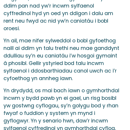
ddim pan nad yw’r incwm sylfaenol
cyffredinol hyd yn oed yn ddigon i dalu am
rent neu fwyd ac nid yw’n caniatáu i bobl
oroesi.
Yn ail, mae nifer sylweddol o bobl gyfoethog
naill ai ddim yn talu trethi neu mae ganddynt
ddulliau sy’n eu caniatáu i’w hosgoi gymaint
â phosibl. Gellir ystyried bod talu incwm
sylfaenol i ddosbarthiadau canol uwch ac i’r
cyfoethog yn annheg iawn.
Yn drydydd, os mai bach iawn o gymhorthdal
incwm y bydd pawb yn ei gael, un risg bosibl
yw gostwng cyflogau, sy’n golygu bod y rhan
fwyaf o fuddion y system yn mynd i
gyflogwyr. Yn y senario hwn, daw’r incwm
sylfaenol cyffredinol yn gymhorthdal cyflog,