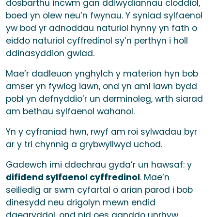
dosbarthu incwm gan ddiwydiannau cloddiol,
boed yn olew neu’n fwynau. Y syniad sylfaenol
yw bod yr adnoddau naturiol hynny yn fath o
eiddo naturiol cyffredinol sy’n perthyn i holl
ddinasyddion gwlad.
Mae’r dadleuon ynghylch y materion hyn bob
amser yn fywiog iawn, ond yn aml iawn bydd
pobl yn defnyddio’r un derminoleg, wrth siarad
am bethau sylfaenol wahanol.
Yn y cyfraniad hwn, rwyf am roi sylwadau byr
ar y tri chynnig a grybwyllwyd uchod.
Gadewch imi ddechrau gyda’r un hawsaf: y
difidend sylfaenol cyffredinol
. Mae’n
seiliedig ar swm cyfartal o arian parod i bob
dinesydd neu drigolyn mewn endid
daearyddol, ond nid oes ganddo unrhyw