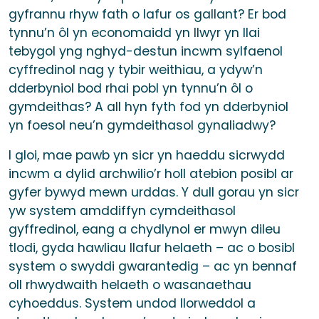
gyfrannu rhyw fath o lafur os gallant? Er bod
tynnu’n ôl yn economaidd yn llwyr yn llai
tebygol yng nghyd-destun incwm sylfaenol
cyffredinol nag y tybir weithiau, a ydyw’n
dderbyniol bod rhai pobl yn tynnu’n ôl o
gymdeithas? A all hyn fyth fod yn dderbyniol
yn foesol neu’n gymdeithasol gynaliadwy?
I gloi, mae pawb yn sicr yn haeddu sicrwydd
incwm a dylid archwilio’r holl atebion posibl ar
gyfer bywyd mewn urddas. Y dull gorau yn sicr
yw system amddiffyn cymdeithasol
gyffredinol, eang a chydlynol er mwyn dileu
tlodi, gyda hawliau llafur helaeth – ac o bosibl
system o swyddi gwarantedig – ac yn bennaf
oll rhwydwaith helaeth o wasanaethau
cyhoeddus. System undod llorweddol a