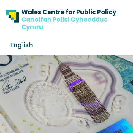
Skip to content
Skip to footer
Wales Centre for Public Policy
Canolfan Polisi Cyhoeddus
Cymru
S
English
e
Me
a
r
c
h