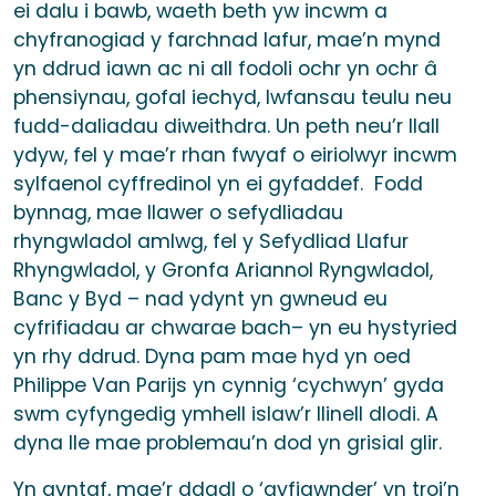
ei dalu i bawb, waeth beth yw incwm a
chyfranogiad y farchnad lafur, mae’n mynd
yn ddrud iawn ac ni all fodoli ochr yn ochr â
phensiynau, gofal iechyd, lwfansau teulu neu
fudd-daliadau diweithdra. Un peth neu’r llall
ydyw, fel y mae’r rhan fwyaf o eiriolwyr incwm
sylfaenol cyffredinol yn ei gyfaddef. Fodd
bynnag, mae llawer o sefydliadau
rhyngwladol amlwg, fel y Sefydliad Llafur
Rhyngwladol, y Gronfa Ariannol Ryngwladol,
Banc y Byd – nad ydynt yn gwneud eu
cyfrifiadau ar chwarae bach– yn eu hystyried
yn rhy ddrud. Dyna pam mae hyd yn oed
Philippe Van Parijs yn cynnig ‘cychwyn’ gyda
swm cyfyngedig ymhell islaw’r llinell dlodi. A
dyna lle mae problemau’n dod yn grisial glir.
Yn gyntaf, mae’r ddadl o ‘gyfiawnder’ yn troi’n