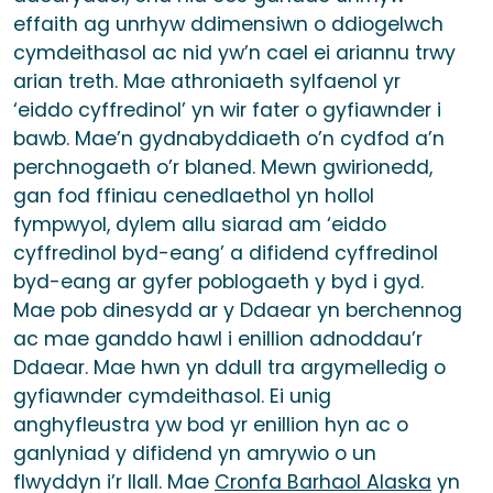
effaith ag unrhyw ddimensiwn o ddiogelwch
cymdeithasol ac nid yw’n cael ei ariannu trwy
arian treth. Mae athroniaeth sylfaenol yr
‘eiddo cyffredinol’ yn wir fater o gyfiawnder i
bawb. Mae’n gydnabyddiaeth o’n cydfod a’n
perchnogaeth o’r blaned. Mewn gwirionedd,
gan fod ffiniau cenedlaethol yn hollol
fympwyol, dylem allu siarad am ‘eiddo
cyffredinol byd-eang’ a difidend cyffredinol
byd-eang ar gyfer poblogaeth y byd i gyd.
Mae pob dinesydd ar y Ddaear yn berchennog
ac mae ganddo hawl i enillion adnoddau’r
Ddaear. Mae hwn yn ddull tra argymelledig o
gyfiawnder cymdeithasol. Ei unig
anghyfleustra yw bod yr enillion hyn ac o
ganlyniad y difidend yn amrywio o un
flwyddyn i’r llall. Mae
Cronfa Barhaol Alaska
yn