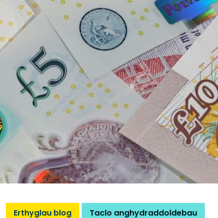
Erthyglau blog
Taclo anghydraddoldebau