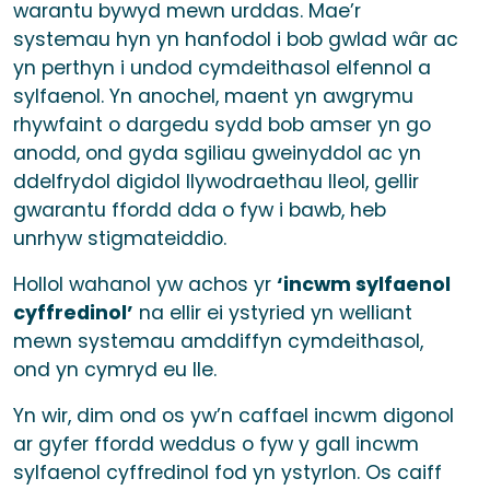
warantu bywyd mewn urddas. Mae’r
systemau hyn yn hanfodol i bob gwlad wâr ac
yn perthyn i undod cymdeithasol elfennol a
sylfaenol. Yn anochel, maent yn awgrymu
rhywfaint o dargedu sydd bob amser yn go
anodd, ond gyda sgiliau gweinyddol ac yn
ddelfrydol digidol llywodraethau lleol, gellir
gwarantu ffordd dda o fyw i bawb, heb
unrhyw stigmateiddio.
Hollol wahanol yw achos yr
‘incwm sylfaenol
cyffredinol’
na ellir ei ystyried yn welliant
mewn systemau amddiffyn cymdeithasol,
ond yn cymryd eu lle.
Yn wir, dim ond os yw’n caffael incwm digonol
ar gyfer ffordd weddus o fyw y gall incwm
sylfaenol cyffredinol fod yn ystyrlon. Os caiff