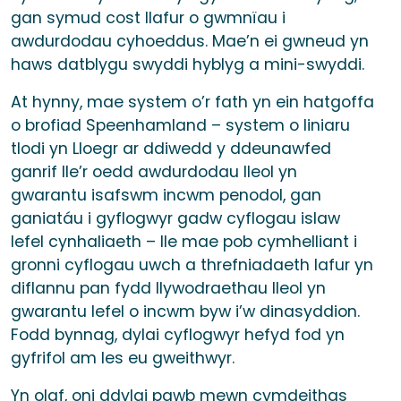
gan symud cost llafur o gwmnïau i
awdurdodau cyhoeddus. Mae’n ei gwneud yn
haws datblygu swyddi hyblyg a mini-swyddi.
At hynny, mae system o’r fath yn ein hatgoffa
o brofiad Speenhamland – system o liniaru
tlodi yn Lloegr ar ddiwedd y ddeunawfed
ganrif lle’r oedd awdurdodau lleol yn
gwarantu isafswm incwm penodol, gan
ganiatáu i gyflogwyr gadw cyflogau islaw
lefel cynhaliaeth – lle mae pob cymhelliant i
gronni cyflogau uwch a threfniadaeth lafur yn
diflannu pan fydd llywodraethau lleol yn
gwarantu lefel o incwm byw i’w dinasyddion.
Fodd bynnag, dylai cyflogwyr hefyd fod yn
gyfrifol am les eu gweithwyr.
Yn olaf, oni ddylai pawb mewn cymdeithas