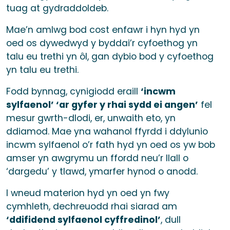
tuag at gydraddoldeb.
Mae’n amlwg bod cost enfawr i hyn hyd yn
oed os dywedwyd y byddai’r cyfoethog yn
talu eu trethi yn ôl, gan dybio bod y cyfoethog
yn talu eu trethi.
Fodd bynnag, cynigiodd eraill
‘incwm
sylfaenol’ ‘ar gyfer y rhai sydd ei angen’
fel
mesur gwrth-dlodi, er, unwaith eto, yn
ddiamod. Mae yna wahanol ffyrdd i ddylunio
incwm sylfaenol o’r fath hyd yn oed os yw bob
amser yn awgrymu un ffordd neu’r llall o
‘dargedu’ y tlawd, ymarfer hynod o anodd.
I wneud materion hyd yn oed yn fwy
cymhleth, dechreuodd rhai siarad am
‘ddifidend sylfaenol cyffredinol’
, dull