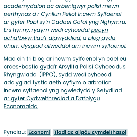
academyddion ac arbenigwyr polisi mewn
perthynas â’r Cynllun Peilot Incwm Sylfaenol
ar gyfer Pobl sy’n Gadael Gofal yng Nghymru.
Ers hynny, rydym wedi cyhoeddi
pecyn
uchafbwyntiau’r digwyddiad
, a
blog gyda
phum dysgiad allweddol am incwm sylfaenol.
Mae ein tri blog ar incwm sylfaenol yn cael eu
croes-bostio gyda’r
Arsyllfa Polisi Cyhoeddus
Rhyngwladol (IPPO)
, sydd wedi cyhoeddi
adolygiad tystiolaeth cyflym o arbrofion
incwm sylfaenol yng ngwledydd y Sefydliad
ar gyfer Cydweithrediad a Datblygu
Economaidd
.
Pynciau:
Economi
Tlodi ac allgáu cymdeithasol