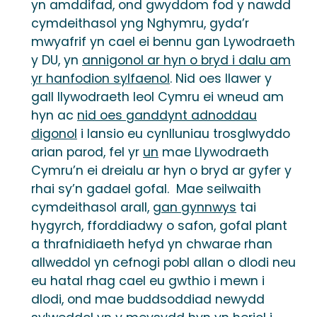
yn amddifad, ond gwyddom fod y nawdd
cymdeithasol yng Nghymru, gyda’r
mwyafrif yn cael ei bennu gan Lywodraeth
y DU, yn
annigonol ar hyn o bryd i dalu am
yr hanfodion sylfaenol
. Nid oes llawer y
gall llywodraeth leol Cymru ei wneud am
hyn ac
nid oes ganddynt adnoddau
digonol
i lansio eu cynlluniau trosglwyddo
arian parod, fel yr
un
mae Llywodraeth
Cymru’n ei dreialu ar hyn o bryd ar gyfer y
rhai sy’n gadael gofal. Mae seilwaith
cymdeithasol arall,
gan gynnwys
tai
hygyrch, fforddiadwy o safon, gofal plant
a thrafnidiaeth hefyd yn chwarae rhan
allweddol yn cefnogi pobl allan o dlodi neu
eu hatal rhag cael eu gwthio i mewn i
dlodi, ond mae buddsoddiad newydd