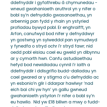
ddefnyddir i gyfathrebu â chymunedau -
wneud gwahaniaeth aruthrol yn y nifer o
bobl sy’n defnyddio gwasanaethau, yn
arbennig pan fydd y rhain yn ystyried
profiadau bywyd pobl. Er enghraifft, yn
Arfon, canufwyd bod nifer y defnyddwyr
yn gostwng yn sylweddol pan symudwyd
y fynedfa o stryd ochr i’r stryd fawr; nid
oedd pobl eisiau cael eu gweld yn dibynnu
ar y cymorth hwn. Canfu astudiaethau
hefyd bod newidiadau cynnil i’r iaith a
ddefnyddir i ddisgrifio budd-daliadau yn
cael gwared ar y stigma o’u defnyddio ac
yn esbonio’n glir i ddarpar hawlwyr ‘nad
eich bai chi yw hyn’ yn gallu gwneud
gwahaniaeth ystyrlon i’r nifer o bobl sy’n
eu hawlio. Nid yw £18 biliwn a mwy o fudd-