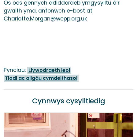
Os oes gennych ddiddordeb ymgysylltu â’r
gwaith yma, anfonwch e-bost at
Charlotte.Morgan@wcpp.org.uk
Pynciau:
Llywodraeth leol
Tlodi ac allgáu cymdeithasol
Cynnwys cysylltiedig