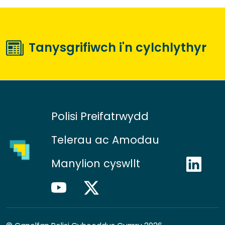
Tanysgrifiwch i'n cylchlythyr
Polisi Preifatrwydd
Telerau ac Amodau
Manylion cyswllt