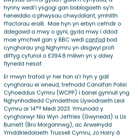
hynny wedi’i ysgogi gan boblogaeth sy’n
heneiddio a phwysau chwyddiant, ymhlith
ffactorau eraill. Mae hyn yn erbyn cefndir o
ddegawd a mwy o gyni, gyda mwy i ddod:
mae ymchwil gan y BBC wedi
canfod
bod
cynghorau yng Nghymru yn disgwyl profi
diffyg cyfunol o £394.8 miliwn yn y ddwy
flynedd nesaf.
Er mwyn trafod yr her hon a’r hyn y gall
cynghorau ei wneud, trefnodd Canolfan Polisi
Cyhoeddus Cymru (WCPP) i banel gynnull yng
Nghynhadledd Cymdeithas Llywodraeth Leol
eg
Cymru ar 14
Medi 2023. Ymunodd y
cynghorwyr Nia Wyn Jeffries (Gwynedd) a Lis
Burnett (Bro Morgannwg), ac Arweinydd
Ymddiriedolaeth Trussell Cymru, Jo Harry â