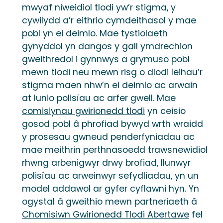
mwyaf niweidiol tlodi yw’r stigma, y
cywilydd a’r eithrio cymdeithasol y mae
pobl yn ei deimlo. Mae tystiolaeth
gynyddol yn dangos y gall ymdrechion
gweithredol i gynnwys a grymuso pobl
mewn tlodi neu mewn risg o dlodi leihau’r
stigma maen nhw’n ei deimlo ac arwain
at lunio polisïau ac arfer gwell. Mae
comisiynau gwirionedd tlodi
yn ceisio
gosod pobl â phrofiad bywyd wrth wraidd
y prosesau gwneud penderfyniadau ac
mae meithrin perthnasoedd trawsnewidiol
rhwng arbenigwyr drwy brofiad, llunwyr
polisïau ac arweinwyr sefydliadau, yn un
model addawol ar gyfer cyflawni hyn. Yn
ogystal â gweithio mewn partneriaeth â
Chomisiwn Gwirionedd Tlodi Abertawe
fel