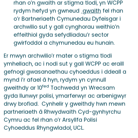
rhan o’n gwaith ar stigma tlodi, yn WCPP
rydym hefyd yn gwneud
gwaith
fel rhan
o’r Bartneriaeth Cymunedau Dyfeisgar i
archwilio sut y gall cynghorau weithio’n
effeithiol gyda sefydliadau’r sector
gwirfoddol a chymunedau eu hunain.
Er mwyn archwilio’r mater o stigma tlodi
ymhellach, ac i nodi sut y gall WCPP ac eraill
gefnogi gwasanaethau cyhoeddus i ddeall a
mynd i’r afael â hyn, rydym yn cynnull
fed
gweithdy ar 10
Tachwedd yn Wrecsam
gyda llunwyr polisi, ymarferwyr ac arbenigwyr
drwy brofiad. Cynhelir y gweithdy hwn mewn
partneriaeth â Rhwydwaith Cyd-gynhyrchu
Cymru ac fel rhan o’r Arsyllfa Polisi
Cyhoeddus Rhyngwladol, UCL.