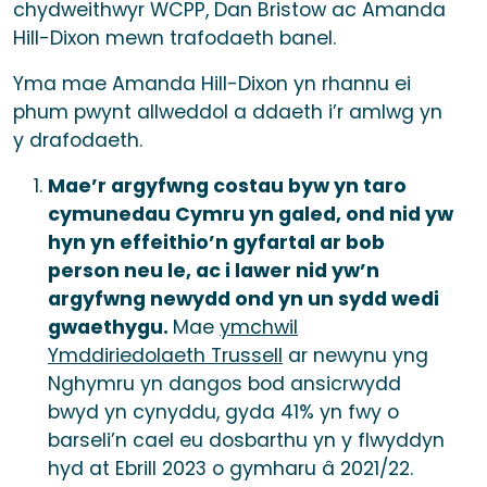
chydweithwyr WCPP, Dan Bristow ac Amanda
Hill-Dixon mewn trafodaeth banel.
Yma mae Amanda Hill-Dixon yn rhannu ei
phum pwynt allweddol a ddaeth i’r amlwg yn
y drafodaeth.
Mae’r argyfwng costau byw yn taro
cymunedau Cymru yn galed, ond nid yw
hyn yn effeithio’n gyfartal ar bob
person neu le, ac i lawer nid yw’n
argyfwng newydd ond yn un sydd wedi
gwaethygu.
Mae
ymchwil
Ymddiriedolaeth Trussell
ar newynu yng
Nghymru yn dangos bod ansicrwydd
bwyd yn cynyddu, gyda 41% yn fwy o
barseli’n cael eu dosbarthu yn y flwyddyn
hyd at Ebrill 2023 o gymharu â 2021/22.