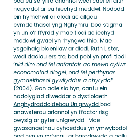
bod eu sefyllfa ariannol wedi cael effaith
negyddol ar eu hiechyd meddwl. Nododd
ein
hymchwil
ar dlodi ac allgau
cymdeithasol yng Nghymru bod stigma
yn un o’r ffyrdd y mae tlodi ac iechyd
meddwl gwael yn rhyngweithio.
Mae
ysgolhaig blaenllaw ar dlodi, Ruth Lister,
wedi dadlau ers tro, bod pobl yn profi tlodi
‘
nid dim ond fel anfantais ac mewn cyflwr
economaidd diogel, ond fel perthynas
gymdeithasol gywilyddus a chyrydol’
(2004). Gan adleisio hyn, canfu ein
hadolygiad diweddar o dystiolaeth
Anghydraddoldebau Unigrwydd
bod
anawsterau ariannol yn ffactor risg
pwysig ar gyfer unigrwydd. Mae
gwasanaethau cyhoeddus yn ymwybodol
bod hyn yn cyfyngu ar barodrwydd a gallu