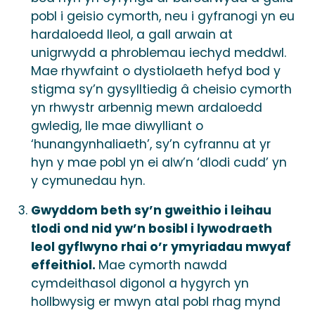
pobl i geisio cymorth, neu i gyfranogi yn eu
hardaloedd lleol, a gall arwain at
unigrwydd a phroblemau iechyd meddwl.
Mae rhywfaint o dystiolaeth hefyd bod y
stigma sy’n gysylltiedig â cheisio cymorth
yn rhwystr arbennig mewn ardaloedd
gwledig, lle mae diwylliant o
‘hunangynhaliaeth’, sy’n cyfrannu at yr
hyn y mae pobl yn ei alw’n ‘dlodi cudd’ yn
y cymunedau hyn.
Gwyddom beth sy’n gweithio i leihau
tlodi ond nid yw’n bosibl i lywodraeth
leol gyflwyno rhai o’r ymyriadau mwyaf
effeithiol.
Mae cymorth nawdd
cymdeithasol digonol a hygyrch yn
hollbwysig er mwyn atal pobl rhag mynd