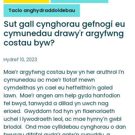
Taclo anghydraddoldebau
Sut gall cynghorau gefnogi eu
cymunedau drawy'r argyfwng
costau byw?
Hydref 10, 2023
Mae’r argyfwng costau byw yn her aruthrol i’n
cymunedau ac mae’r tlotaf mewn
cymdeithas yn cael eu heffeithio’n galed
iawn. Mae’r angen am help gyda hanfodion
fel bwyd, tanwydd a dillad yn uwch nag
erioed. Gwyddom fod hyn yn flaenoriaeth
uchel i lywodraeth leol, ac mae hynny’n gwbl
briodol. Ond mae cyllidebau cynghorau o dan
bwysau difrifol gyda’r galw’n cynyddu, a