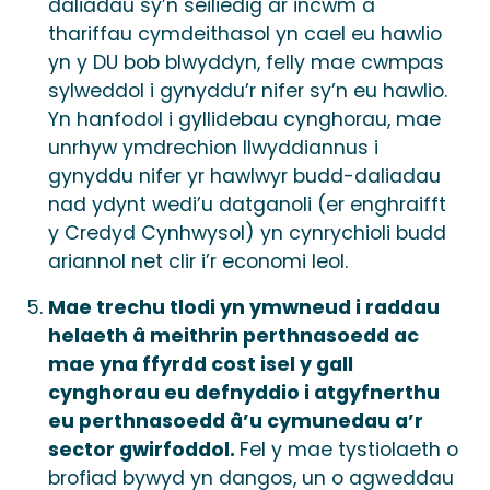
daliadau sy’n seiliedig ar incwm a
thariffau cymdeithasol yn cael eu hawlio
yn y DU bob blwyddyn, felly mae cwmpas
sylweddol i gynyddu’r nifer sy’n eu hawlio.
Yn hanfodol i gyllidebau cynghorau, mae
unrhyw ymdrechion llwyddiannus i
gynyddu nifer yr hawlwyr budd-daliadau
nad ydynt wedi’u datganoli (er enghraifft
y Credyd Cynhwysol) yn cynrychioli budd
ariannol net clir i’r economi leol.
Mae trechu tlodi yn ymwneud i raddau
helaeth â meithrin perthnasoedd ac
mae yna ffyrdd cost isel y gall
cynghorau eu defnyddio i atgyfnerthu
eu perthnasoedd â’u cymunedau a’r
sector gwirfoddol.
Fel y mae tystiolaeth o
brofiad bywyd yn dangos, un o agweddau