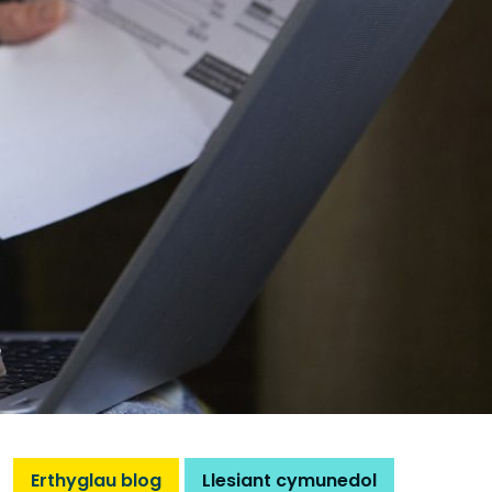
Erthyglau blog
Llesiant cymunedol