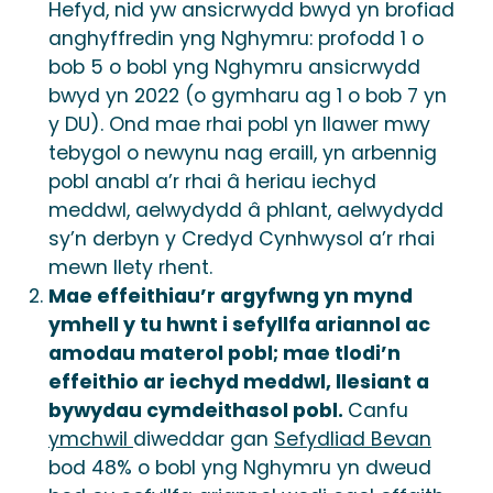
Hefyd, nid yw ansicrwydd bwyd yn brofiad
anghyffredin yng Nghymru: profodd 1 o
bob 5 o bobl yng Nghymru ansicrwydd
bwyd yn 2022 (o gymharu ag 1 o bob 7 yn
y DU). Ond mae rhai pobl yn llawer mwy
tebygol o newynu nag eraill, yn arbennig
pobl anabl a’r rhai â heriau iechyd
meddwl, aelwydydd â phlant, aelwydydd
sy’n derbyn y Credyd Cynhwysol a’r rhai
mewn llety rhent.
Mae effeithiau’r argyfwng yn mynd
ymhell y tu hwnt i sefyllfa ariannol ac
amodau materol pobl; mae tlodi’n
effeithio ar iechyd meddwl, llesiant a
bywydau cymdeithasol pobl.
Canfu
ymchwil
diweddar gan
Sefydliad Bevan
bod 48% o bobl yng Nghymru yn dweud