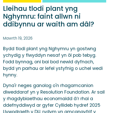
Lleihau tlodi plant yng
Nghymru: faint allwn ni
ddibynnu ar waith am dâl?
Mawrth 19, 2026
Bydd tlodi plant yng Nghymru yn gostwng
ychydig y flwyddyn nesaf yn ôl pob tebyg.
Fodd bynnag, oni bai bod newid dyfnach,
bydd yn parhau ar lefel ystyfnig o uchel wedi
hynny.
Dyna'r neges ganolog o'n rhagamcanion
diweddaraf yn y Resolution Foundation. Ar sail
y rhagdybiaethau economaidd â’r rhai a
ddefnyddiwyd ar gyfer Cyllideb hydref 2025
Llywodraeth y DU, rydym yn amcangyfrif y