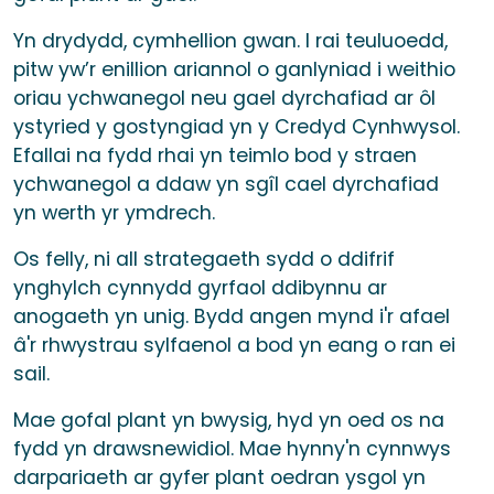
Yn drydydd, cymhellion gwan. I rai teuluoedd,
pitw yw’r enillion ariannol o ganlyniad i weithio
oriau ychwanegol neu gael dyrchafiad ar ôl
ystyried y gostyngiad yn y Credyd Cynhwysol.
Efallai na fydd rhai yn teimlo bod y straen
ychwanegol a ddaw yn sgîl cael dyrchafiad
yn werth yr ymdrech.
Os felly, ni all strategaeth sydd o ddifrif
ynghylch cynnydd gyrfaol ddibynnu ar
anogaeth yn unig. Bydd angen mynd i'r afael
â'r rhwystrau sylfaenol a bod yn eang o ran ei
sail.
Mae gofal plant yn bwysig, hyd yn oed os na
fydd yn drawsnewidiol. Mae hynny'n cynnwys
darpariaeth ar gyfer plant oedran ysgol yn