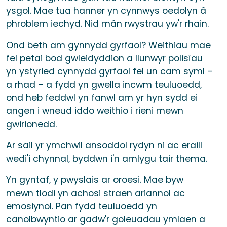
ysgol. Mae tua hanner yn cynnwys oedolyn â
phroblem iechyd. Nid mân rwystrau yw'r rhain.
Ond beth am gynnydd gyrfaol? Weithiau mae
fel petai bod gwleidyddion a llunwyr polisïau
yn ystyried cynnydd gyrfaol fel un cam syml –
a rhad – a fydd yn gwella incwm teuluoedd,
ond heb feddwl yn fanwl am yr hyn sydd ei
angen i wneud iddo weithio i rieni mewn
gwirionedd.
Ar sail yr ymchwil ansoddol rydyn ni ac eraill
wedi'i chynnal, byddwn i'n amlygu tair thema.
Yn gyntaf, y pwyslais ar oroesi. Mae byw
mewn tlodi yn achosi straen ariannol ac
emosiynol. Pan fydd teuluoedd yn
canolbwyntio ar gadw'r goleuadau ymlaen a