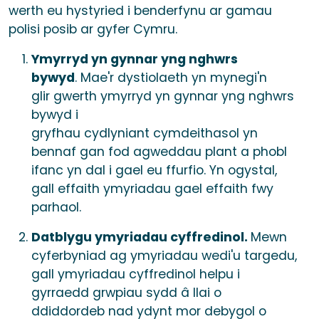
werth eu hystyried i benderfynu ar gamau
polisi posib ar gyfer Cymru.
Ymyrryd yn gynnar yng nghwrs
bywyd
. Mae'r dystiolaeth yn mynegi'n
glir gwerth ymyrryd yn gynnar yng nghwrs
bywyd i
gryfhau cydlyniant cymdeithasol yn
bennaf gan fod agweddau plant a phobl
ifanc yn dal i gael eu ffurfio. Yn ogystal,
gall effaith ymyriadau gael effaith fwy
parhaol.
Datblygu ymyriadau cyffredinol.
Mewn
cyferbyniad ag ymyriadau wedi'u targedu,
gall ymyriadau cyffredinol helpu i
gyrraedd grwpiau sydd â llai o
ddiddordeb nad ydynt mor debygol o