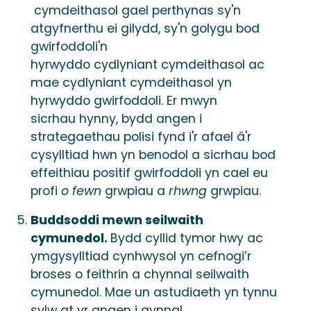
cymdeithasol gael perthynas sy'n
atgyfnerthu ei gilydd, sy'n golygu bod
gwirfoddoli'n
hyrwyddo cydlyniant cymdeithasol ac
mae cydlyniant cymdeithasol yn
hyrwyddo gwirfoddoli. Er mwyn
sicrhau hynny, bydd angen i
strategaethau polisi fynd i'r afael â'r
cysylltiad hwn yn benodol a sicrhau bod
effeithiau positif gwirfoddoli yn cael eu
profi
o fewn
grwpiau a
rhwng
grwpiau.
Buddsoddi mewn seilwaith
cymunedol.
Bydd cyllid tymor hwy ac
ymgysylltiad cynhwysol yn cefnogi’r
broses o feithrin a chynnal seilwaith
cymunedol. Mae un astudiaeth yn tynnu
sylw at yr angen i gynnal