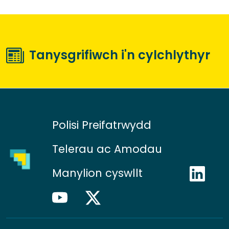
Tanysgrifiwch i'n cylchlythyr
Polisi Preifatrwydd
Telerau ac Amodau
Manylion cyswllt