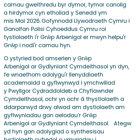
camau gweithredu byr dymor, tymor canolig
a hirdymor cyn etholiad y Senedd ym
mis Mai 2026. Gofynnodd Llywodraeth Cymru i
Ganolfan Polisi Cyhoeddus Cymru roi
tystiolaeth i'r Grŵp Arbenigol er mwyn helpu'r
Grŵp i nodi'r camau hyn.
O ystyried bod amserlen y Grŵp
Arbenigol ar Gydlyniant Cymdeithasol yn dyn,
fe wnaethom adolygu'r llenyddiaeth
academaidd a gyflwynwyd i ymchwiliad
y Pwyllgor Cydraddoldeb a Chyfiawnder
Cymdeithasol, ochr yn ochr â thystiolaeth a
ddarparwyd drwy alwad am dystiolaeth am
gyflwyniadau gan aelodau’r Grŵp
Arbenigol ar Gydlyniant Cymdeithasol. Ategw
yd hyn gan adolygiad o synthesisau
tystiolaeth cyfredol o ymyriadau i