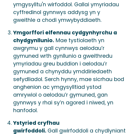
ymgysylltu'n wirfoddol. Gallai ymyriadau
cyffredinol gynnwys addysg yn y
gweithle a chodi ymwybyddiaeth.
Ymgorffori elfennau cydgynhyrchu a
chydgynllunio.
Mae tystiolaeth yn
awgrymu y gall cynnwys aelodau’r
gymuned wrth gynllunio a gweithredu
ymyriadau greu buddion i aelodau’r
gymuned a chynyddu ymddiriedaeth
sefydliadol. Serch hynny, mae sicrhau bod
anghenion ac ymgysylltiad ystod
amrywiol o aelodau’r gymuned, gan
gynnwys y rhai sy’n agored i niwed, yn
hanfodol.
Ystyried cryfhau
gwirfoddoli.
Gall gwirfoddoli a chydlyniant