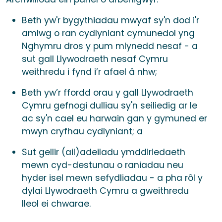
Beth yw'r bygythiadau mwyaf sy'n dod i'r
amlwg o ran cydlyniant cymunedol yng
Nghymru dros y pum mlynedd nesaf - a
sut gall Llywodraeth nesaf Cymru
weithredu i fynd i’r afael â nhw;
Beth yw’r ffordd orau y gall Llywodraeth
Cymru gefnogi dulliau sy'n seiliedig ar le
ac sy'n cael eu harwain gan y gymuned er
mwyn cryfhau cydlyniant; a
Sut gellir (ail)adeiladu ymddiriedaeth
mewn cyd-destunau o raniadau neu
hyder isel mewn sefydliadau - a pha rôl y
dylai Llywodraeth Cymru a gweithredu
lleol ei chwarae.