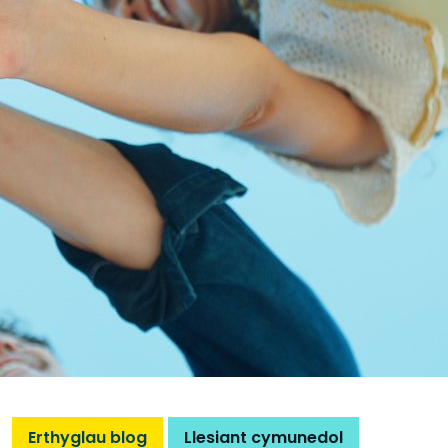
Erthyglau blog
Llesiant cymunedol