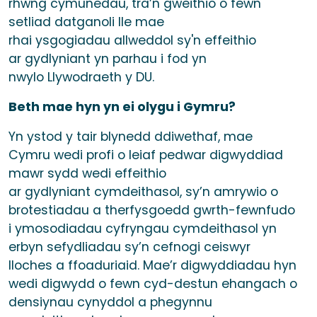
rhwng cymunedau, tra’n gweithio o fewn
setliad datganoli lle mae
rhai ysgogiadau allweddol sy'n effeithio
ar gydlyniant yn parhau i fod yn
nwylo Llywodraeth y DU.
Beth mae hyn yn ei olygu i Gymru?
Yn ystod y tair blynedd ddiwethaf, mae
Cymru wedi profi o leiaf pedwar digwyddiad
mawr sydd wedi effeithio
ar gydlyniant cymdeithasol, sy’n amrywio o
brotestiadau a therfysgoedd gwrth-fewnfudo
i ymosodiadau cyfryngau cymdeithasol yn
erbyn sefydliadau sy’n cefnogi ceiswyr
lloches a ffoaduriaid. Mae’r digwyddiadau hyn
wedi digwydd o fewn cyd-destun ehangach o
densiynau cynyddol a phegynnu