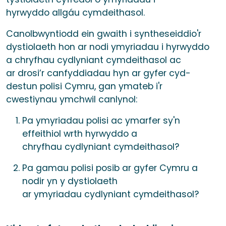
hyrwyddo allgáu cymdeithasol.
Canolbwyntiodd ein gwaith i syntheseiddio'r
dystiolaeth hon ar nodi ymyriadau i hyrwyddo
a chryfhau cydlyniant cymdeithasol ac
ar drosi’r canfyddiadau hyn ar gyfer cyd-
destun polisi Cymru, gan ymateb i'r
cwestiynau ymchwil canlynol:
Pa ymyriadau polisi ac ymarfer sy'n
effeithiol wrth hyrwyddo a
chryfhau cydlyniant cymdeithasol?
Pa gamau polisi posib ar gyfer Cymru a
nodir yn y dystiolaeth
ar ymyriadau cydlyniant cymdeithasol?