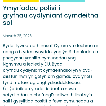
Ymyriadau polisi i
gryfhau cydlyniant cymdeitha
sol
Mawrth 25, 2026
Bydd Llywodraeth nesaf Cymru yn dechrau ar
adeg o bryder cynyddol ynglŷn â rhaniadau a
phegynnu ymhlith cymunedau yng
Nghymru a ledled y DU. Bydd
cryfhau cydlyniant cymdeithasol yn y cyd-
destun hwn yn gofyn am gamau cydlynol i
fynd i'r afael ag anghydraddoldebau,
(ail)adeiladu ymddiriedaeth mewn
sefydliadau, a chefnogi'r seilwaith lleol sy'n
sail i gysylltiad positif o fewn cymunedau a