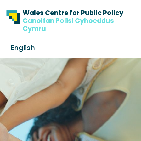
Skip to content
Skip to footer
Wales Centre for Public Policy
Canolfan Polisi Cyhoeddus
Cymru
S
English
e
Me
a
r
c
h