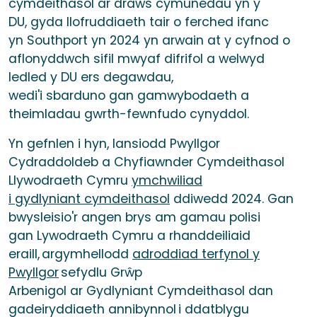
cymdeithasol ar draws cymunedau yn y
DU, gyda llofruddiaeth tair o ferched ifanc
yn Southport yn 2024 yn arwain at y cyfnod o
aflonyddwch sifil mwyaf difrifol a welwyd
ledled y DU ers degawdau,
wedi'i sbarduno gan gamwybodaeth a
theimladau gwrth-fewnfudo cynyddol.
Yn gefnlen i hyn, lansiodd Pwyllgor
Cydraddoldeb a Chyfiawnder Cymdeithasol
Llywodraeth Cymru
ymchwiliad
i gydlyniant cymdeithasol
ddiwedd 2024. Gan
bwysleisio'r angen brys am gamau polisi
gan Lywodraeth Cymru a rhanddeiliaid
eraill, argymhellodd
adroddiad terfynol y
Pwyllgor
sefydlu Grŵp
Arbenigol ar Gydlyniant Cymdeithasol dan
gadeiryddiaeth annibynnol i ddatblygu