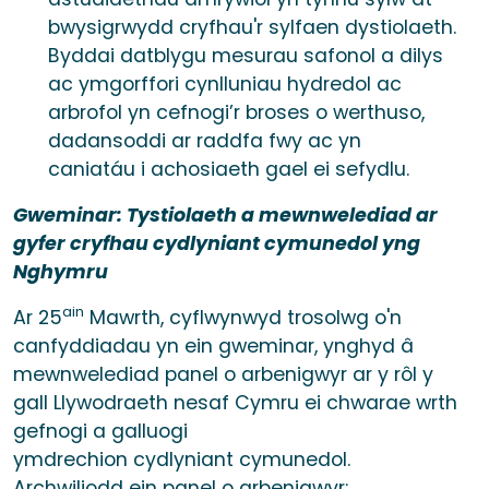
bwysigrwydd cryfhau'r sylfaen dystiolaeth.
Byddai datblygu mesurau safonol a dilys
ac ymgorffori cynlluniau hydredol ac
arbrofol yn cefnogi’r broses o werthuso,
dadansoddi ar raddfa fwy ac yn
caniatáu i achosiaeth gael ei sefydlu.
Gweminar: Tystiolaeth a mewnwelediad ar
gyfer cryfhau cydlyniant cymunedol yng
Nghymru
ain
Ar 25
Mawrth, cyflwynwyd trosolwg o'n
canfyddiadau yn ein gweminar, ynghyd â
mewnwelediad panel o arbenigwyr ar y rôl y
gall Llywodraeth nesaf Cymru ei chwarae wrth
gefnogi a galluogi
ymdrechion cydlyniant cymunedol.
Archwiliodd ein panel o arbenigwyr: