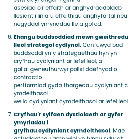
asesiad o’r effaith ar anghydraddoldeb
llesiant i liniaru effeithiau anghyfartal neu
negyddol ymyriadau lle a gofod.
Ehangu buddsoddiad mewn gweithredu
lleol strategol cydlynol.
Canfuwyd bod
buddsoddi yn y strategaethau hyn yn
cryfhau cydlyniant ar lefel leol, a
gallai gwneuthurwyr polisi ddefnyddio
contractio
perfformiad gyda thargedau cydlyniant c
ymdeithasol i
wella cydlyniant cymdeithasol ar lefel leol.
Cryfhau'r sylfaen dystiolaeth ar gyfer
ymyriadau i
gryfhau cydlyniant cymdeithasol.
Mae
astudiaethau amrywiol yn tynnu sylw at