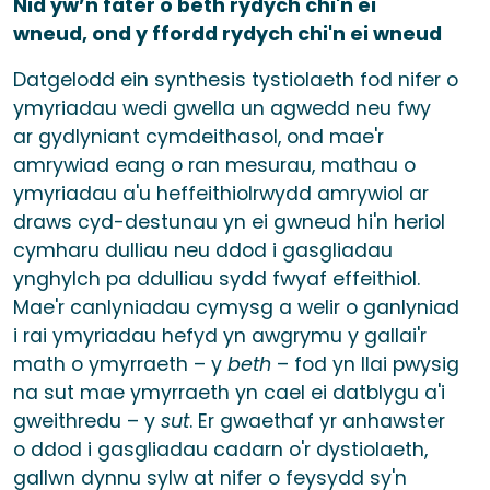
Nid yw’n fater o beth rydych chi'n ei
wneud, ond y ffordd rydych chi'n ei wneud
Datgelodd ein synthesis tystiolaeth fod nifer o
ymyriadau wedi gwella un agwedd neu fwy
ar gydlyniant cymdeithasol, ond mae'r
amrywiad eang o ran mesurau, mathau o
ymyriadau a'u heffeithiolrwydd amrywiol ar
draws cyd-destunau yn ei gwneud hi'n heriol
cymharu dulliau neu ddod i gasgliadau
ynghylch pa ddulliau sydd fwyaf effeithiol.
Mae'r canlyniadau cymysg a welir o ganlyniad
i rai ymyriadau hefyd yn awgrymu y gallai'r
math o ymyrraeth – y
beth
– fod yn llai pwysig
na sut mae ymyrraeth yn cael ei datblygu a'i
gweithredu – y
sut
. Er gwaethaf yr anhawster
o ddod i gasgliadau cadarn o'r dystiolaeth,
gallwn dynnu sylw at nifer o feysydd sy'n