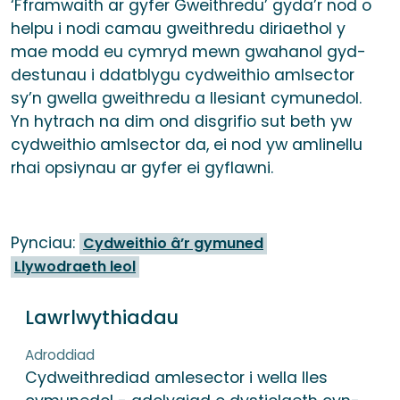
‘Fframwaith ar gyfer Gweithredu’ gyda’r nod o
helpu i nodi camau gweithredu diriaethol y
mae modd eu cymryd mewn gwahanol gyd-
destunau i ddatblygu cydweithio amlsector
sy’n gwella gweithredu a llesiant cymunedol.
Yn hytrach na dim ond disgrifio sut beth yw
cydweithio amlsector da, ei nod yw amlinellu
rhai opsiynau ar gyfer ei gyflawni.
Pynciau:
Cydweithio â’r gymuned
Llywodraeth leol
Lawrlwythiadau
Adroddiad
Cydweithrediad amlesector i wella lles