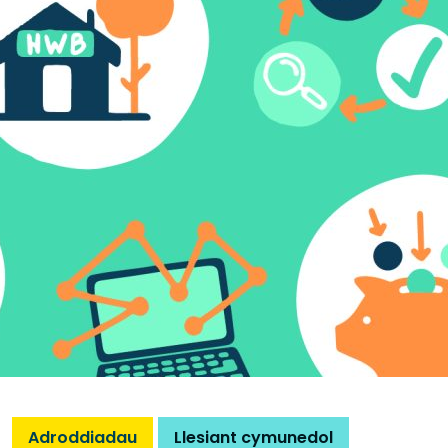
Adroddiadau
Llesiant cymunedol