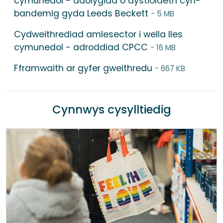
cymunedol - adolygiad o dystiolaeth cyn-
bandemig gyda Leeds Beckett
- 5 MB
Cydweithrediad amlesector i wella lles
cymunedol - adroddiad CPCC
- 16 MB
Fframwaith ar gyfer gweithredu
- 667 KB
Cynnwys cysylltiedig