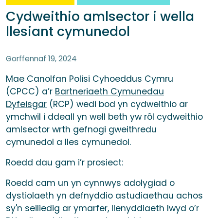
Cydweithio amlsector i wella
llesiant cymunedol
Gorffennaf 19, 2024
Mae Canolfan Polisi Cyhoeddus Cymru
(CPCC) a’r
Bartneriaeth Cymunedau
Dyfeisgar
(RCP) wedi bod yn cydweithio ar
ymchwil i ddeall yn well beth yw rôl cydweithio
amlsector wrth gefnogi gweithredu
cymunedol a lles cymunedol.
Roedd dau gam i’r prosiect:
Roedd cam un yn cynnwys adolygiad o
dystiolaeth yn defnyddio astudiaethau achos
sy'n seiliedig ar ymarfer, llenyddiaeth lwyd o’r