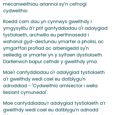
mecanweithiau ariannol sy’n cefnogi
cydweithio
Roedd cam dau yn cynnwys gweithdy i
ymgysylltu â’r prif ganfyddiadau o'r adolygiad
tystiolaeth, archwilio eu perthnasedd i
wahanol gyd-destunau ymarfer a pholisi, ac
ymgorffori profiad ac arbenigedd sy'n
seiliedig ar ymarfer yn y sylfaen dystiolaeth.
Darllenwch bapur cefndir y gweithdy yma.
Mae'r canfyddiadau o'r adolygiad tystiolaeth
a'r gweithdy wedi cael eu datblygu'n
adroddiad - 'Cydweithio amlsector i wella
llesiant cymunedol'.
Mae canfyddiadau’r adolygiad tystiolaeth a’r
gweithdy wedi cael eu datblygu’n adnodd