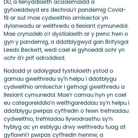
DU, a llenyddiaeth academaidd a
gyhoeddwyd ers dechrau’r pandemig Covid-
19 ar sut mae cydweithio amlsector yn
dylanwadu ar weithredu a llesiant cymunedol.
Mae crynodeb o’r dystiolaeth ar y pwnc hwn o
gyn y pandemig, a ddatblygwyd gan Brifysgol
Leeds Beckett, wedi cael ei gyhoeddi ochr yn
ochr â’r prif adroddiad.
Nododd yr adolygiad tystiolaeth ystod o
gamau gweithredu sy'n helpu i ddatblygu
cydweithio amlsector i gefnogi gweithredu a
llesiant cymunedol. Mae’r camau hyn yn cael
eu categoreiddio’n weithgareddau sy’n helpu i
ddatblygu pwrpas cyffredin o fewn trefniadau
cydweithio, trefniadau llywodraethu sy’n
hyblyg ac yn esblygu drwy weithredu tuag at
gyflawni’r pwrpas cyffredin hwnnw, a