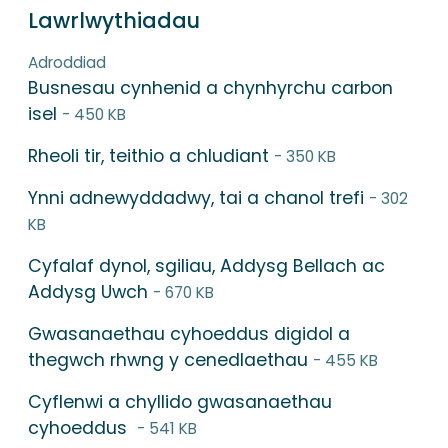
Lawrlwythiadau
Adroddiad
Busnesau cynhenid a chynhyrchu carbon
isel
- 450 KB
Rheoli tir, teithio a chludiant
- 350 KB
Ynni adnewyddadwy, tai a chanol trefi
- 302
KB
Cyfalaf dynol, sgiliau, Addysg Bellach ac
Addysg Uwch
- 670 KB
Gwasanaethau cyhoeddus digidol a
thegwch rhwng y cenedlaethau
- 455 KB
Cyflenwi a chyllido gwasanaethau
cyhoeddus
- 541 KB