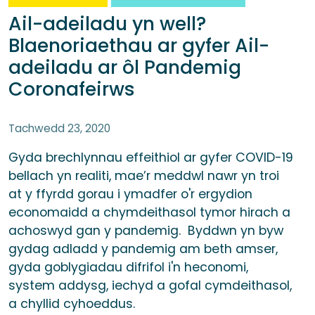
Ail-adeiladu yn well?
Blaenoriaethau ar gyfer Ail-
adeiladu ar ôl Pandemig
Coronafeirws
Tachwedd 23, 2020
Gyda brechlynnau effeithiol ar gyfer COVID-19
bellach yn realiti, mae’r meddwl nawr yn troi
at y ffyrdd gorau i ymadfer o'r ergydion
economaidd a chymdeithasol tymor hirach a
achoswyd gan y pandemig. Byddwn yn byw
gydag adladd y pandemig am beth amser,
gyda goblygiadau difrifol i'n heconomi,
system addysg, iechyd a gofal cymdeithasol,
a chyllid cyhoeddus.