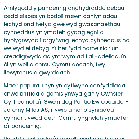
Amlygodd y pandemig anghydraddoldebau
oedd eisoes yn bodoli mewn canlyniadau
iechyd ond hefyd gwelwyd gwasanaethau
cyhoeddus yn ymateb gydag egni a
hyblygrwydd i argyfwng iechyd cyhoeddus na
welwyd ei debyg. Yr her fydd harneisio'r un
creadigrwydd ac ymrwymiad i ail-adeiladu'n
ôl yn well a chreu Cymru decach, fwy
llewyrchus a gwyrddach.
Mae'r papurau hyn yn cyflwyno canfyddiadau
chwe briffiad a gomisiynwyd gan y Cwnsler
Cyffredinol a'r Gweinidog Pontio Ewropeaidd -
Jeremy Miles AS, i lywio a herio syniadau
cynnar Llywodraeth Cymru ynghylch ymadfer
o'r pandemig.