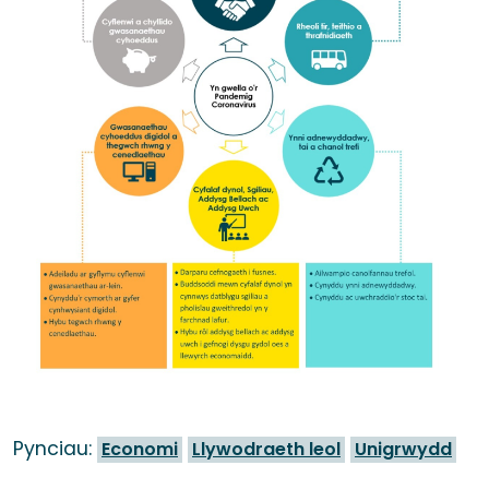
Pynciau:
Economi
Llywodraeth leol
Unigrwydd