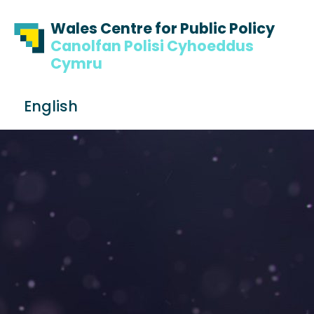
Skip to content
Skip to footer
Wales Centre for Public Policy
Canolfan Polisi Cyhoeddus
Cymru
S
English
e
Me
a
r
c
h