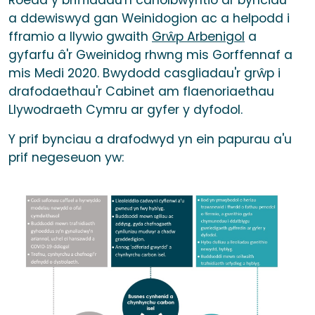
Roedd y briffiadau'n canolbwyntio ar bynciau
a ddewiswyd gan Weinidogion ac a helpodd i
fframio a llywio gwaith
Grŵp Arbenigol
a
gyfarfu â'r Gweinidog rhwng mis Gorffennaf a
mis Medi 2020. Bwydodd casgliadau'r grŵp i
drafodaethau'r Cabinet am flaenoriaethau
Llywodraeth Cymru ar gyfer y dyfodol.
Y prif bynciau a drafodwyd yn ein papurau a'u
prif negeseuon yw: