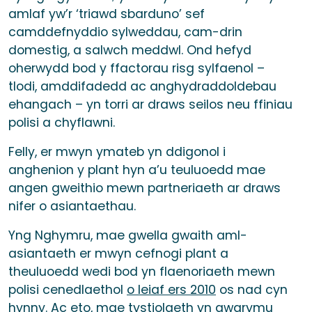
amlaf yw’r ‘triawd sbarduno’ sef
camddefnyddio sylweddau, cam-drin
domestig, a salwch meddwl. Ond hefyd
oherwydd bod y ffactorau risg sylfaenol –
tlodi, amddifadedd ac anghydraddoldebau
ehangach – yn torri ar draws seilos neu ffiniau
polisi a chyflawni.
Felly, er mwyn ymateb yn ddigonol i
anghenion y plant hyn a’u teuluoedd mae
angen gweithio mewn partneriaeth ar draws
nifer o asiantaethau.
Yng Nghymru, mae gwella gwaith aml-
asiantaeth er mwyn cefnogi plant a
theuluoedd wedi bod yn flaenoriaeth mewn
polisi cenedlaethol
o leiaf ers 2010
os nad cyn
hynny. Ac eto, mae
tystiolaeth
yn awgrymu