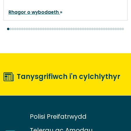
Rhagor o wybodaeth
Tanysgrifiwch i'n cylchlythyr
Polisi Preifatrwydd
Telerau ac Amodau