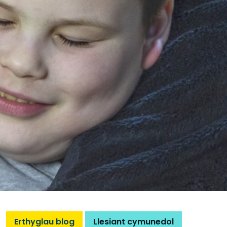
Erthyglau blog
Llesiant cymunedol