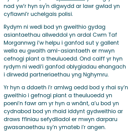
nad yw’r hyn sy'n digwydd ar lawr gwlad yn
cyflawni’r uchelgais polisi.
Rydym ni wedi bod yn gweithio gydag
asiantaethau allweddol yn ardal Cwm Taf
Morgannwg i’w helpu i ganfod sut y gallent
wella eu gwaith aml-asiantaeth er mwyn
cefnogi plant a theuluoedd. Ond caiff yr hyn
rydym ni wedi’i ganfod oblygiadau ehangach
i dirwedd partneriaethau yng Nghymru.
Yr hyn a ddaeth i’r amlwg oedd bod y rhai sy’n
gweithio i gefnogi plant a theuluoedd yn
poeni’n fawr am yr hyn a wnânt, a’u bod yn
cydnabod bod yn rhaid iddynt gydweithio ar
draws ffiniau sefydliadol er mwyn darparu
gwasanaethau sy’n ymateb i’r angen.