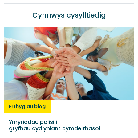
Cynnwys cysylltiedig
Erthyglau blog
Ymyriadau polisi i
gryfhau cydlyniant cymdeithasol