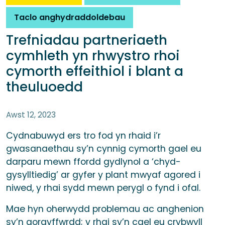
Taclo anghydraddoldebau
Trefniadau partneriaeth
cymhleth yn rhwystro rhoi
cymorth effeithiol i blant a
theuluoedd
Awst 12, 2023
Cydnabuwyd ers tro fod yn rhaid i’r
gwasanaethau sy’n cynnig cymorth gael eu
darparu mewn ffordd gydlynol a ‘chyd-
gysylltiedig’ ar gyfer y plant mwyaf agored i
niwed, y rhai sydd mewn perygl o fynd i ofal.
Mae hyn oherwydd problemau ac anghenion
sy’n gorgyffwrdd; y rhai sy’n cael eu crybwyll