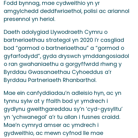
Fodd bynnag, mae cydweithio yn yr
amgylchedd deddfwriaethol, polisi ac ariannol
presennol yn heriol.
Daeth adolygiad Llywodraeth Cymru o
bartneriaethau strategol yn 2020 i’r casgliad
bod “gormod o bartneriaethau” a “gormod o
gyfarfodydd”, gyda dryswch ymddangosiadol
o ran gwahaniaethu a gorgyffwrdd rhwng y
Byrddau Gwasanaethau Cyhoeddus a’r
Byrddau Partneriaeth Rhanbarthol.
Mae ein canfyddiadau’n adleisio hyn, ac yn
tynnu sylw at y ffaith bod yr ymdrech i
gydlynu gweithgareddau sy’n ‘cyd-gysylltu’
yn ‘ychwanegol’ a’r tu allan i fusnes craidd.
Mae’n cymryd amser ac ymdrech i
gydweithio, ac mewn cyfnod lle mae