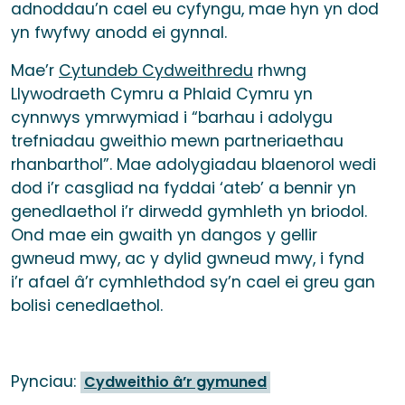
adnoddau’n cael eu cyfyngu, mae hyn yn dod
yn fwyfwy anodd ei gynnal.
Mae’r
Cytundeb Cydweithredu
rhwng
Llywodraeth Cymru a Phlaid Cymru yn
cynnwys ymrwymiad i “barhau i adolygu
trefniadau gweithio mewn partneriaethau
rhanbarthol”. Mae adolygiadau blaenorol wedi
dod i’r casgliad na fyddai ‘ateb’ a bennir yn
genedlaethol i’r dirwedd gymhleth yn briodol.
Ond mae ein gwaith yn dangos y gellir
gwneud mwy, ac y dylid gwneud mwy, i fynd
i’r afael â’r cymhlethdod sy’n cael ei greu gan
bolisi cenedlaethol.
Pynciau:
Cydweithio â’r gymuned