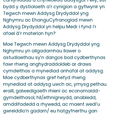
canlyniadau a chyfleoedd addysgol. Felly, sut
bydd y dystiolaeth a’r cynigion a gyflwynir yn
Tegwch mewn Addysg Drydyddol yng
Nghymru ac EhanguCyfranogiad mewn
Addysg Drydyddol yn helpu Medr i fynd i’r
afael â’r materion hyn?
Mae Tegwch mewn Addysg Drydyddol yng
Nghymru yn ailgadarnhau llawer o
astudiaethau sy’n dangos bod cydberthynas
fawr rhwng anghydraddoldeb ar draws
cymdeithas a mynediad anhafal at addysg.
Mae cydberthynas gref hefyd rhwng
mynediad at addysg uwch ac, ymysg pethau
eraill, galwedigaeth rhieni ac economaidd-
gymdeithasol, hil/ethnigrwydd, anabledd,
amddifadedd a rhywedd, ac maent wedi’u
gwreiddio’n gadarn/ eu hatgyfnerthu gan