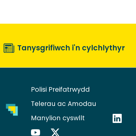
Tanysgrifiwch i'n cylchlythyr
Polisi Preifatrwydd
Telerau ac Amodau
Manylion cyswllt