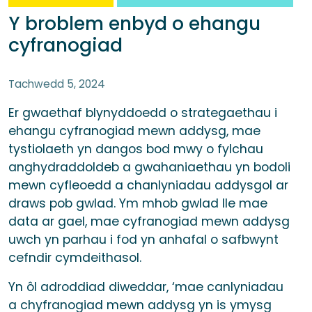
Y broblem enbyd o ehangu
cyfranogiad
Tachwedd 5, 2024
Er gwaethaf blynyddoedd o strategaethau i
ehangu cyfranogiad mewn addysg, mae
tystiolaeth yn dangos bod mwy o fylchau
anghydraddoldeb a gwahaniaethau yn bodoli
mewn cyfleoedd a chanlyniadau addysgol ar
draws pob gwlad. Ym mhob gwlad lle mae
data ar gael, mae cyfranogiad mewn addysg
uwch yn parhau i fod yn anhafal o safbwynt
cefndir cymdeithasol.
Yn ôl adroddiad diweddar, ‘mae canlyniadau
a chyfranogiad mewn addysg yn is ymysg