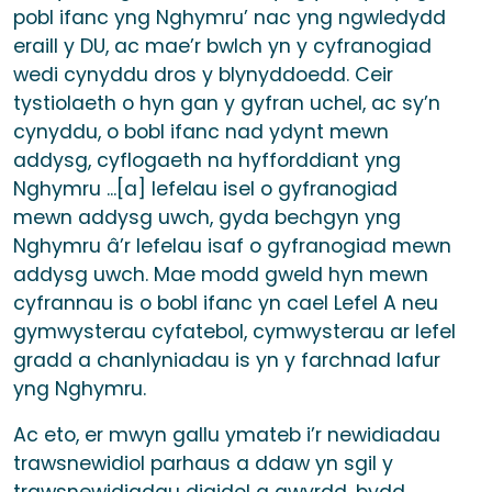
pobl ifanc yng Nghymru’ nac yng ngwledydd
eraill y DU, ac mae’r bwlch yn y cyfranogiad
wedi cynyddu dros y blynyddoedd. Ceir
tystiolaeth o hyn gan y gyfran uchel, ac sy’n
cynyddu, o bobl ifanc nad ydynt mewn
addysg, cyflogaeth na hyfforddiant yng
Nghymru ...[a] lefelau isel o gyfranogiad
mewn addysg uwch, gyda bechgyn yng
Nghymru â’r lefelau isaf o gyfranogiad mewn
addysg uwch. Mae modd gweld hyn mewn
cyfrannau is o bobl ifanc yn cael Lefel A neu
gymwysterau cyfatebol, cymwysterau ar lefel
gradd a chanlyniadau is yn y farchnad lafur
yng Nghymru.
Ac eto, er mwyn gallu ymateb i’r newidiadau
trawsnewidiol parhaus a ddaw yn sgil y