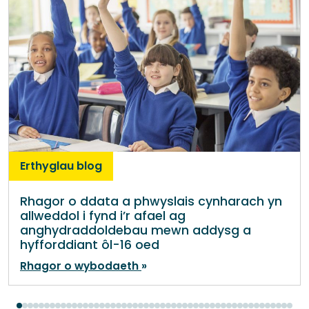
Erthyglau blog
Rhagor o ddata a phwyslais cynharach yn
allweddol i fynd i’r afael ag
anghydraddoldebau mewn addysg a
hyfforddiant ôl-16 oed
Rhagor o wybodaeth