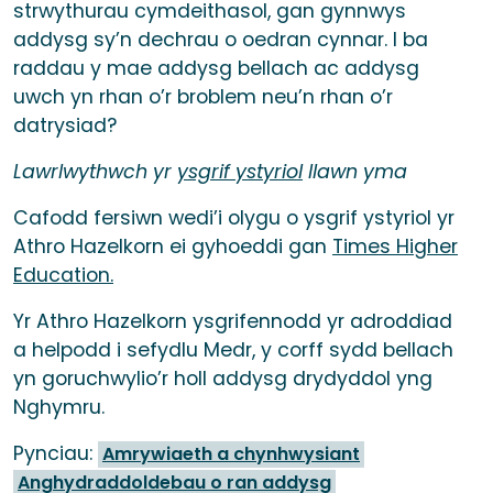
strwythurau cymdeithasol, gan gynnwys
addysg sy’n dechrau o oedran cynnar. I ba
raddau y mae addysg bellach ac addysg
uwch yn rhan o’r broblem neu’n rhan o’r
datrysiad?
Lawrlwythwch yr
ysgrif ystyriol
llawn yma
Cafodd fersiwn wedi’i olygu o ysgrif ystyriol yr
Athro Hazelkorn ei gyhoeddi gan
Times Higher
Education.
Yr Athro Hazelkorn ysgrifennodd yr adroddiad
a helpodd i sefydlu Medr, y corff sydd bellach
yn goruchwylio’r holl addysg drydyddol yng
Nghymru.
Pynciau:
Amrywiaeth a chynhwysiant
Anghydraddoldebau o ran addysg