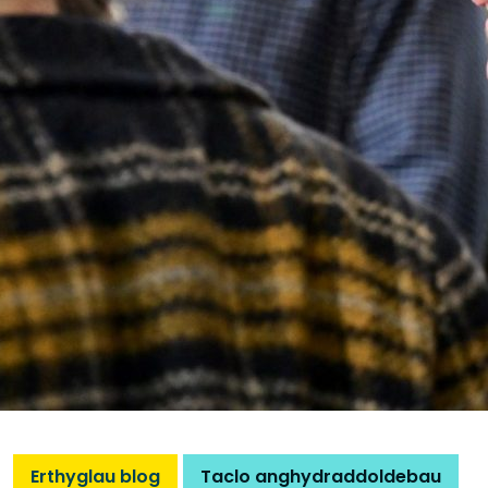
Erthyglau blog
Taclo anghydraddoldebau