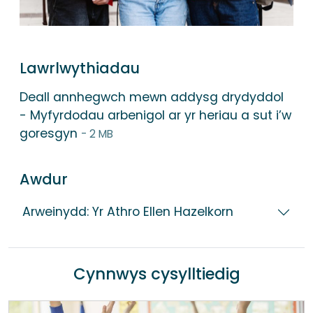
Lawrlwythiadau
Deall annhegwch mewn addysg drydyddol
- Myfyrdodau arbenigol ar yr heriau a sut i’w
goresgyn
- 2 MB
Awdur
Arweinydd: Yr Athro Ellen Hazelkorn
Cynnwys cysylltiedig