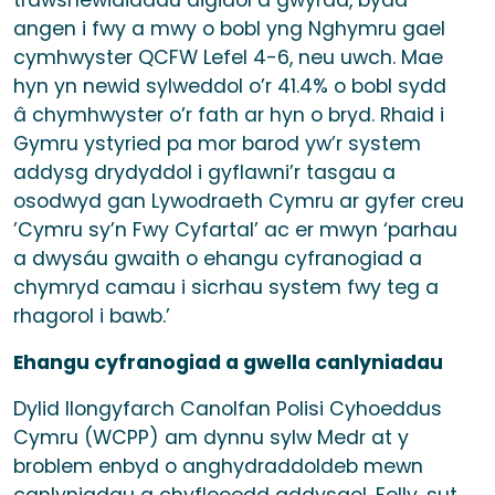
trawsnewidiadau digidol a gwyrdd, bydd
angen i fwy a mwy o bobl yng Nghymru gael
cymhwyster QCFW Lefel 4-6, neu uwch. Mae
hyn yn newid sylweddol o’r 41.4% o bobl sydd
â chymhwyster o’r fath ar hyn o bryd. Rhaid i
Gymru ystyried pa mor barod yw’r system
addysg drydyddol i gyflawni’r tasgau a
osodwyd gan Lywodraeth Cymru ar gyfer creu
’Cymru sy’n Fwy Cyfartal’ ac er mwyn ‘parhau
a dwysáu gwaith o ehangu cyfranogiad a
chymryd camau i sicrhau system fwy teg a
rhagorol i bawb.’
Ehangu cyfranogiad a gwella canlyniadau
Dylid llongyfarch Canolfan Polisi Cyhoeddus
Cymru (WCPP) am dynnu sylw Medr at y
broblem enbyd o anghydraddoldeb mewn