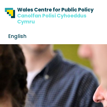
Skip to content
Skip to footer
Wales Centre for Public Policy
Canolfan Polisi Cyhoeddus
Cymru
S
English
e
Me
a
r
c
h