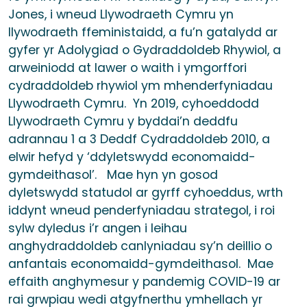
Jones, i wneud Llywodraeth Cymru yn
llywodraeth ffeministaidd, a fu’n gatalydd ar
gyfer yr Adolygiad o Gydraddoldeb Rhywiol, a
arweiniodd at lawer o waith i ymgorffori
cydraddoldeb rhywiol ym mhenderfyniadau
Llywodraeth Cymru. Yn 2019, cyhoeddodd
Llywodraeth Cymru y byddai’n deddfu
adrannau 1 a 3 Deddf Cydraddoldeb 2010, a
elwir hefyd y ‘ddyletswydd economaidd-
gymdeithasol’. Mae hyn yn gosod
dyletswydd statudol ar gyrff cyhoeddus, wrth
iddynt wneud penderfyniadau strategol, i roi
sylw dyledus i’r angen i leihau
anghydraddoldeb canlyniadau sy’n deillio o
anfantais economaidd-gymdeithasol. Mae
effaith anghymesur y pandemig COVID-19 ar
rai grwpiau wedi atgyfnerthu ymhellach yr