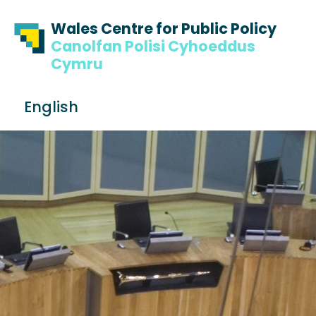
Skip to content
Skip to footer
Wales Centre for Public Policy
Canolfan Polisi Cyhoeddus
Cymru
S
English
e
Me
a
r
c
h