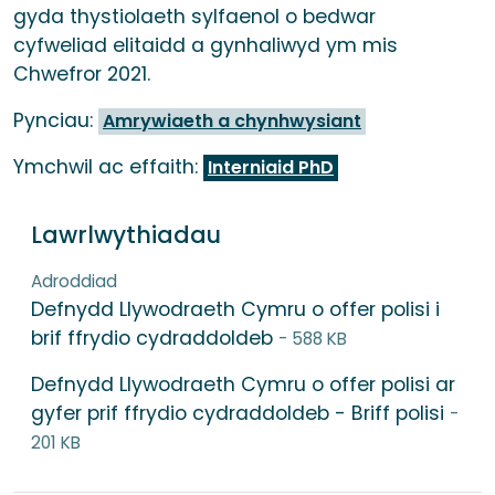
gyda thystiolaeth sylfaenol o bedwar
cyfweliad elitaidd a gynhaliwyd ym mis
Chwefror 2021.
Pynciau:
Amrywiaeth a chynhwysiant
Ymchwil ac effaith:
Interniaid PhD
Lawrlwythiadau
Adroddiad
Defnydd Llywodraeth Cymru o offer polisi i
brif ffrydio cydraddoldeb
- 588 KB
Defnydd Llywodraeth Cymru o offer polisi ar
gyfer prif ffrydio cydraddoldeb - Briff polisi
-
201 KB