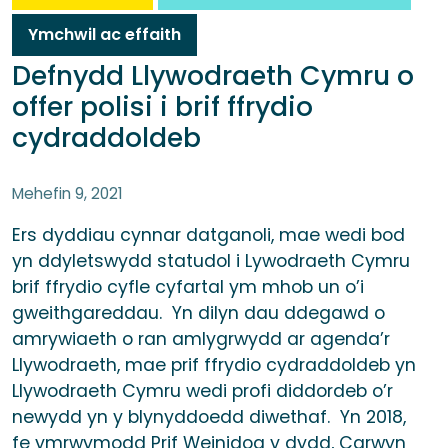
Ymchwil ac effaith
Defnydd Llywodraeth Cymru o
offer polisi i brif ffrydio
cydraddoldeb
Mehefin 9, 2021
Ers dyddiau cynnar datganoli, mae wedi bod
yn ddyletswydd statudol i Lywodraeth Cymru
brif ffrydio cyfle cyfartal ym mhob un o’i
gweithgareddau. Yn dilyn dau ddegawd o
amrywiaeth o ran amlygrwydd ar agenda’r
Llywodraeth, mae prif ffrydio cydraddoldeb yn
Llywodraeth Cymru wedi profi diddordeb o’r
newydd yn y blynyddoedd diwethaf. Yn 2018,
fe ymrwymodd Prif Weinidog y dydd, Carwyn