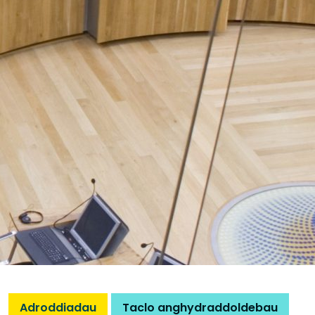
Adroddiadau
Taclo anghydraddoldebau