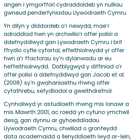
angen i ymgorffori cydraddoldeb yn nulliau
gwneud penderfyniadau Llywodraeth Cymru.
Yn dilyn y diddordeb o’r newydd, mae’r
adroddiad hwn yn archwilio’r offer polisi a
ddefnyddiwyd gan Lywodraeth Cymru i brif
ffrydio cyfle cyfartal, effeithiolrwydd yr offer
hwn a’r ffactorau sy’n dylanwadu ar eu
heffeithiolrwydd. Datblygwyd y diffiniad o’r
offer polisi a ddefnyddiwyd gan Jacob et al.
(2008) sy’n gwahaniaethu rhwng offer
cyfathrebu, sefydliadol a gweithdrefnol.
Cynhaliwyd yr astudiaeth rhwng mis Ionawr a
mis Mawrth 2001, ac roedd yn cyfuno ymchwil
desg, gan dynnu ar gyhoeddiadau
Llywodraeth Cymru, chwiliad o gronfeydd
data academaidd a llenyddiaeth lwyd ar-lein,