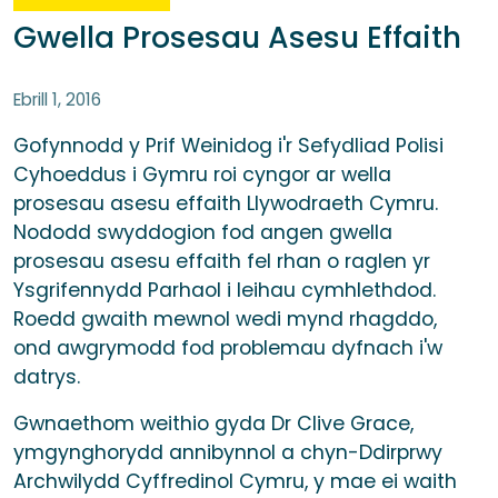
Gwella Prosesau Asesu Effaith
Ebrill 1, 2016
Gofynnodd y Prif Weinidog i'r Sefydliad Polisi
Cyhoeddus i Gymru roi cyngor ar wella
prosesau asesu effaith Llywodraeth Cymru.
Nododd swyddogion fod angen gwella
prosesau asesu effaith fel rhan o raglen yr
Ysgrifennydd Parhaol i leihau cymhlethdod.
Roedd gwaith mewnol wedi mynd rhagddo,
ond awgrymodd fod problemau dyfnach i'w
datrys.
Gwnaethom weithio gyda Dr Clive Grace,
ymgynghorydd annibynnol a chyn-Ddirprwy
Archwilydd Cyffredinol Cymru, y mae ei waith