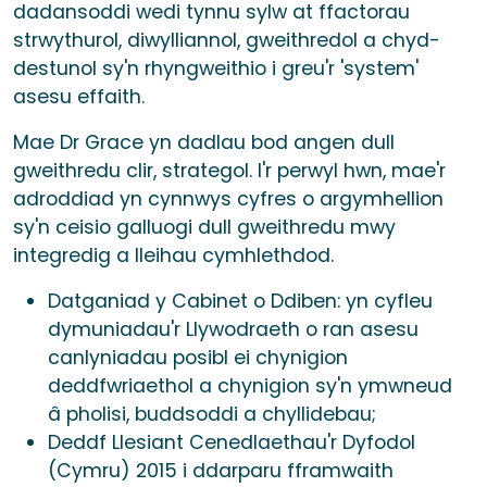
dadansoddi wedi tynnu sylw at ffactorau
strwythurol, diwylliannol, gweithredol a chyd-
destunol sy'n rhyngweithio i greu'r 'system'
asesu effaith.
Mae Dr Grace yn dadlau bod angen dull
gweithredu clir, strategol. I'r perwyl hwn, mae'r
adroddiad yn cynnwys cyfres o argymhellion
sy'n ceisio galluogi dull gweithredu mwy
integredig a lleihau cymhlethdod.
Datganiad y Cabinet o Ddiben: yn cyfleu
dymuniadau'r Llywodraeth o ran asesu
canlyniadau posibl ei chynigion
deddfwriaethol a chynigion sy'n ymwneud
â pholisi, buddsoddi a chyllidebau;
Deddf Llesiant Cenedlaethau'r Dyfodol
(Cymru) 2015 i ddarparu fframwaith