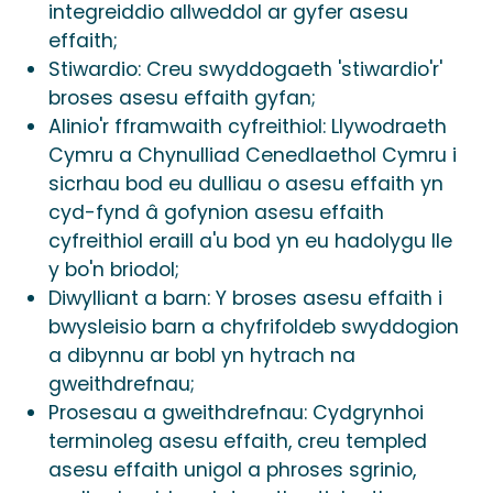
integreiddio allweddol ar gyfer asesu
effaith;
Stiwardio: Creu swyddogaeth 'stiwardio'r'
broses asesu effaith gyfan;
Alinio'r fframwaith cyfreithiol: Llywodraeth
Cymru a Chynulliad Cenedlaethol Cymru i
sicrhau bod eu dulliau o asesu effaith yn
cyd-fynd â gofynion asesu effaith
cyfreithiol eraill a'u bod yn eu hadolygu lle
y bo'n briodol;
Diwylliant a barn: Y broses asesu effaith i
bwysleisio barn a chyfrifoldeb swyddogion
a dibynnu ar bobl yn hytrach na
gweithdrefnau;
Prosesau a gweithdrefnau: Cydgrynhoi
terminoleg asesu effaith, creu templed
asesu effaith unigol a phroses sgrinio,