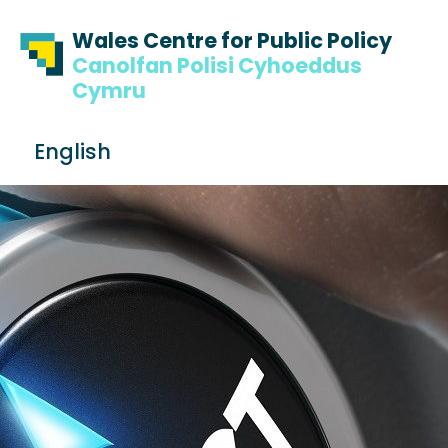
Skip to content
Skip to footer
Wales Centre for Public Policy
Canolfan Polisi Cyhoeddus
Cymru
S
English
e
Me
a
r
c
h