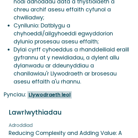
nodi adnoddau data a thystiolaeth a
chreu archif asesu effaith cyfunol a
chwiliadwy;
Cynllunio: Datblygu a
chyhoeddi/ailgyhoeddi egwyddorion
dylunio prosesau asesu effaith;
Dylai cyrff cyhoeddus a rhanddeiliaid eraill
gyfrannu at y newidiadau, a dylent allu
dylanwadu ar ddeunyddiau a
chanllawiau'r Llywodraeth ar brosesau
asesu effaith a'u rhannu.
Pynciau:
Llywodraeth leol
Lawrlwythiadau
Adroddiad
Reducing Complexity and Adding Value: A