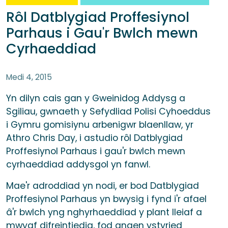
Rôl Datblygiad Proffesiynol
Parhaus i Gau'r Bwlch mewn
Cyrhaeddiad
Medi 4, 2015
Yn dilyn cais gan y Gweinidog Addysg a
Sgiliau, gwnaeth y Sefydliad Polisi Cyhoeddus
i Gymru gomisiynu arbenigwr blaenllaw, yr
Athro Chris Day, i astudio rôl Datblygiad
Proffesiynol Parhaus i gau'r bwlch mewn
cyrhaeddiad addysgol yn fanwl.
Mae'r adroddiad yn nodi, er bod Datblygiad
Proffesiynol Parhaus yn bwysig i fynd i'r afael
â'r bwlch yng nghyrhaeddiad y plant lleiaf a
mwyaf difreintiedig, fod angen ystyried