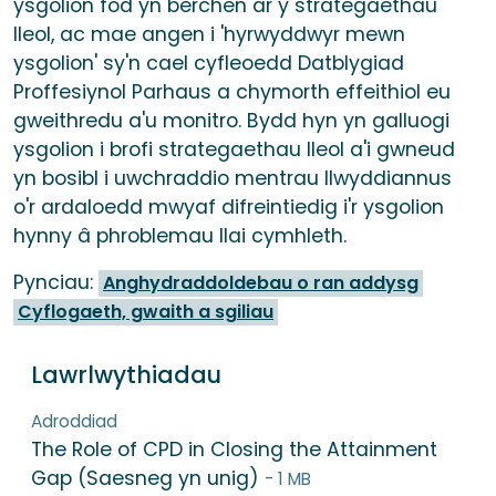
ysgolion fod yn berchen ar y strategaethau
lleol, ac mae angen i 'hyrwyddwyr mewn
ysgolion' sy'n cael cyfleoedd Datblygiad
Proffesiynol Parhaus a chymorth effeithiol eu
gweithredu a'u monitro. Bydd hyn yn galluogi
ysgolion i brofi strategaethau lleol a'i gwneud
yn bosibl i uwchraddio mentrau llwyddiannus
o'r ardaloedd mwyaf difreintiedig i'r ysgolion
hynny â phroblemau llai cymhleth.
Pynciau:
Anghydraddoldebau o ran addysg
Cyflogaeth, gwaith a sgiliau
Lawrlwythiadau
Adroddiad
The Role of CPD in Closing the Attainment
Gap (Saesneg yn unig)
- 1 MB