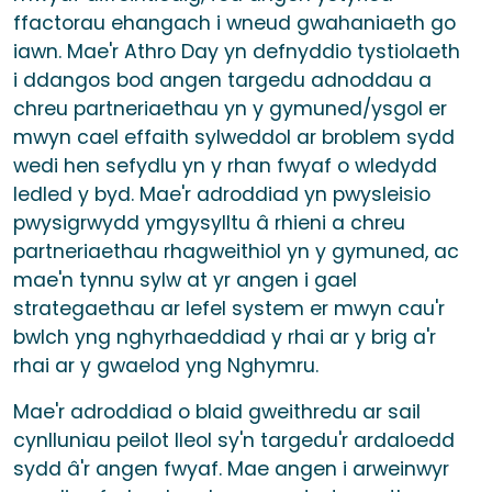
ffactorau ehangach i wneud gwahaniaeth go
iawn. Mae'r Athro Day yn defnyddio tystiolaeth
i ddangos bod angen targedu adnoddau a
chreu partneriaethau yn y gymuned/ysgol er
mwyn cael effaith sylweddol ar broblem sydd
wedi hen sefydlu yn y rhan fwyaf o wledydd
ledled y byd. Mae'r adroddiad yn pwysleisio
pwysigrwydd ymgysylltu â rhieni a chreu
partneriaethau rhagweithiol yn y gymuned, ac
mae'n tynnu sylw at yr angen i gael
strategaethau ar lefel system er mwyn cau'r
bwlch yng nghyrhaeddiad y rhai ar y brig a'r
rhai ar y gwaelod yng Nghymru.
Mae'r adroddiad o blaid gweithredu ar sail
cynlluniau peilot lleol sy'n targedu'r ardaloedd
sydd â'r angen fwyaf. Mae angen i arweinwyr