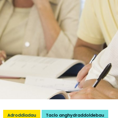
Adroddiadau
Taclo anghydraddoldebau