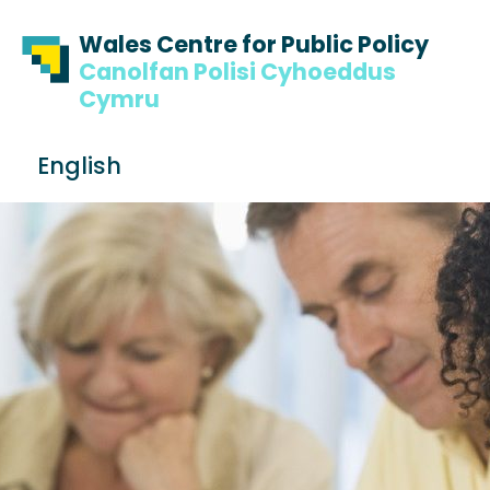
Skip to content
Skip to footer
Wales Centre for Public Policy
Canolfan Polisi Cyhoeddus
Cymru
S
English
e
Me
a
r
c
h