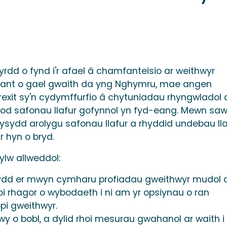
yrdd o fynd i'r afael â chamfanteisio ar weithwyr
lesiant o gael gwaith da yng Nghymru, mae angen
Brexit sy'n cydymffurfio â chytuniadau rhyngwladol 
od safonau llafur gofynnol yn fyd-eang. Mewn saw
ydd arolygu safonau llafur a rhyddid undebau lla
r hyn o bryd.
lw allweddol:
dd er mwyn cymharu profiadau gweithwyr mudol 
oi rhagor o wybodaeth i ni am yr opsiynau o ran
i gweithwyr.
fwy o bobl, a dylid rhoi mesurau gwahanol ar waith i