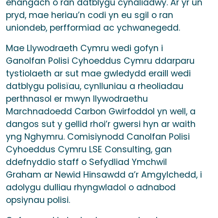
ehangach o ran datblygu cynaliadwy. Ar yr un
pryd, mae heriau’n codi yn eu sgil o ran
uniondeb, perfformiad ac ychwanegedd.
Mae Llywodraeth Cymru wedi gofyn i
Ganolfan Polisi Cyhoeddus Cymru ddarparu
tystiolaeth ar sut mae gwledydd eraill wedi
datblygu polisïau, cynlluniau a rheoliadau
perthnasol er mwyn llywodraethu
Marchnadoedd Carbon Gwirfoddol yn well, a
dangos sut y gellid rhoi’r gwersi hyn ar waith
yng Nghymru. Comisiynodd Canolfan Polisi
Cyhoeddus Cymru LSE Consulting, gan
ddefnyddio staff o Sefydliad Ymchwil
Graham ar Newid Hinsawdd a’r Amgylchedd, i
adolygu dulliau rhyngwladol o adnabod
opsiynau polisi.