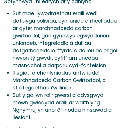
Gofynnwyd i ni edrych ar y canlynol:
Sut mae llywodraethau eraill wedi
datblygu polisïau, cynlluniau a rheoliadau
ar gyfer marchnadoedd carbon
gwirfoddol, gan gynnwys egwyddorion
uniondeb, integreiddio â dulliau
datgarboneiddio, ffyrdd o ddileu ac osgoi
nwyon tŷ gwydr, cyfrif am unedau
masnachol a darparu cyd-fanteision.
Risgiau a chanlyniadau anfwriadol
Marchnadoedd Carbon Gwirfoddol, a
strategaethau i’w lliniaru.
Sut y gallwn roi’r gwersi a ddysgwyd
mewn gwledydd eraill ar waith yng
Nghymru, yn unol â'r nodau hinsawdd a
llesiant.