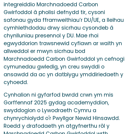
integreiddio Marchnadoedd Carbon
Gwirfoddol â pholisi defnydd tir, cysoni
safonau gyda fframweithiau’r DU/UE, a lleihau
cymhlethdodau drwy sicrhau cysondeb â
chynlluniau presennol y DU. Mae rhoi
egwyddorion trawsnewid cyfiawn ar waith yn
allweddol er mwyn sicrhau bod
Marchnadoedd Carbon Gwirfoddol yn cefnogi
cymunedau gwledig, yn creu swyddi o
ansawdd da ac yn datblygu ymddiriedaeth y
cyhoedd.
Cynhalion ni gyfarfod bwrdd crwn ym mis
Gorffennaf 2025 gydag academyddion,
swyddogion o Lywodraeth Cymru a
chynrychiolydd o'r Pwyllgor Newid Hinsawdd.
Roedd y drafodaeth yn atgyfnerthu rôl y
Marchnadoedd Carbon Gwirfoddol wrth