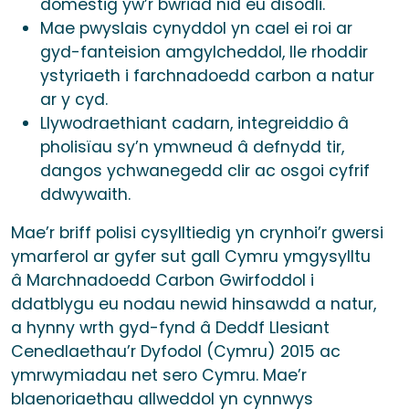
domestig yw’r bwriad nid eu disodli.
Mae pwyslais cynyddol yn cael ei roi ar
gyd-fanteision amgylcheddol, lle rhoddir
ystyriaeth i farchnadoedd carbon a natur
ar y cyd.
Llywodraethiant cadarn, integreiddio â
pholisïau sy’n ymwneud â defnydd tir,
dangos ychwanegedd clir ac osgoi cyfrif
ddwywaith.
Mae’r briff polisi cysylltiedig yn crynhoi’r gwersi
ymarferol ar gyfer sut gall Cymru ymgysylltu
â Marchnadoedd Carbon Gwirfoddol i
ddatblygu eu nodau newid hinsawdd a natur,
a hynny wrth gyd-fynd â Deddf Llesiant
Cenedlaethau’r Dyfodol (Cymru) 2015 ac
ymrwymiadau net sero Cymru. Mae’r
blaenoriaethau allweddol yn cynnwys