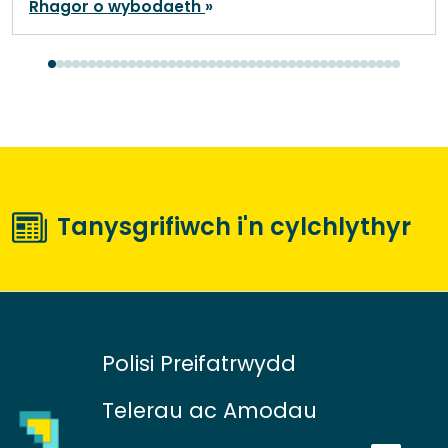
Rhagor o wybodaeth
Tanysgrifiwch i'n cylchlythyr
Polisi Preifatrwydd
Telerau ac Amodau