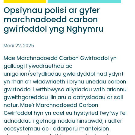
Opsiynau polisi ar gyfer
marchnadoedd carbon
gwirfoddol yng Nghymru
Medi 22, 2025
Mae Marchnadoedd Carbon Gwirfoddol yn
galluogi llywodraethau ac
unigolion/sefydliadau gwleidyddol nad ydynt
yn rhan o’r wladwriaeth i brynu unedau carbon
gwirfoddol i wrthbwyso allyriadau wrth ariannu
gweithgareddau lliniaru a datrysiadau ar sail
natur. Mae’r Marchnadoedd Carbon
Gwirfoddol hyn yn cael eu hystyried fwyfwy fel
adnoddau i gefnogi nodau hinsawdd, i adfer
ecosystemau ac i ddarparu manteision