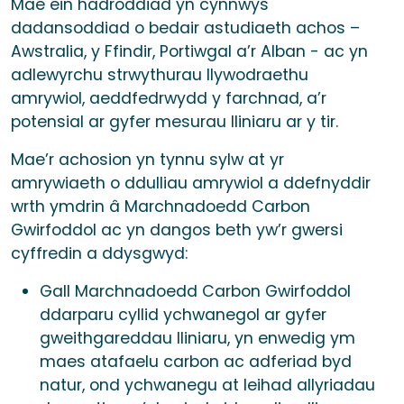
Mae ein hadroddiad yn cynnwys
dadansoddiad o bedair astudiaeth achos –
Awstralia, y Ffindir, Portiwgal a’r Alban - ac yn
adlewyrchu strwythurau llywodraethu
amrywiol, aeddfedrwydd y farchnad, a’r
potensial ar gyfer mesurau lliniaru ar y tir.
Mae’r achosion yn tynnu sylw at yr
amrywiaeth o ddulliau amrywiol a ddefnyddir
wrth ymdrin â Marchnadoedd Carbon
Gwirfoddol ac yn dangos beth yw’r gwersi
cyffredin a ddysgwyd:
Gall Marchnadoedd Carbon Gwirfoddol
ddarparu cyllid ychwanegol ar gyfer
gweithgareddau lliniaru, yn enwedig ym
maes atafaelu carbon ac adferiad byd
natur, ond ychwanegu at leihad allyriadau