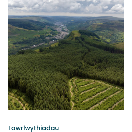
Lawrlwythiadau