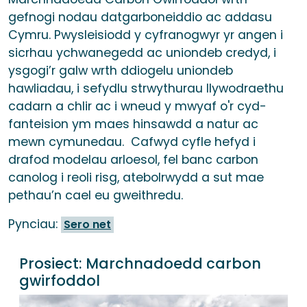
gefnogi nodau datgarboneiddio ac addasu
Cymru. Pwysleisiodd y cyfranogwyr yr angen i
sicrhau ychwanegedd ac uniondeb credyd, i
ysgogi’r galw wrth ddiogelu uniondeb
hawliadau, i sefydlu strwythurau llywodraethu
cadarn a chlir ac i wneud y mwyaf o'r cyd-
fanteision ym maes hinsawdd a natur ac
mewn cymunedau. Cafwyd cyfle hefyd i
drafod modelau arloesol, fel banc carbon
canolog i reoli risg, atebolrwydd a sut mae
pethau’n cael eu gweithredu.
Pynciau:
Sero net
Prosiect:
Marchnadoedd carbon
gwirfoddol