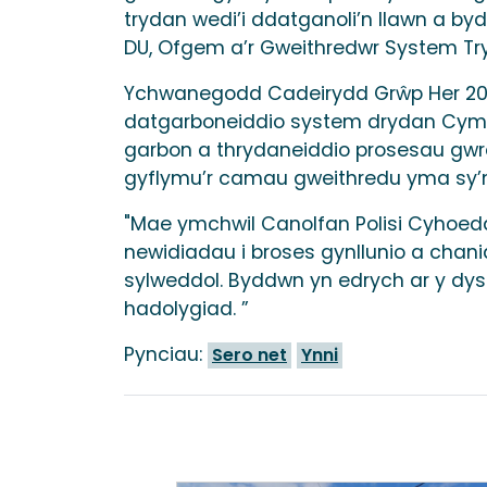
trydan wedi’i ddatganoli’n llawn a b
DU, Ofgem a’r Gweithredwr System Try
Ychwanegodd Cadeirydd Grŵp Her 203
datgarboneiddio system drydan Cymru
garbon a thrydaneiddio prosesau gwre
gyflymu’r camau gweithredu yma sy’
"Mae ymchwil Canolfan Polisi Cyhoed
newidiadau i broses gynllunio a cha
sylweddol. Byddwn yn edrych ar y dysti
hadolygiad. ”
Pynciau:
Sero net
Ynni