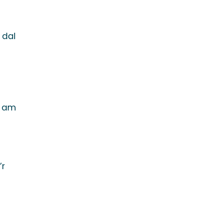
 dal
w am
’r