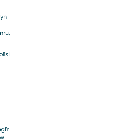
 yn
mru,
lisi
gi’r
yw