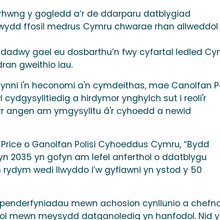
i rhwng y gogledd a’r de ddarparu datblygiad
wydd ffosil medrus Cymru chwarae rhan allweddol
ddadwy gael eu dosbarthu’n fwy cyfartal ledled Cy
ran gweithio iau.
ni i'n heconomi a'n cymdeithas, mae Canolfan Po
dgysylltiedig a hirdymor ynghylch sut i reoli'r
r angen am ymgysylltu â'r cyhoedd a newid
k Price o Ganolfan Polisi Cyhoeddus Cymru, “Bydd
n 2035 yn gofyn am lefel anferthol o ddatblygu
 rydym wedi llwyddo i’w gyflawni yn ystod y 50
d penderfyniadau mewn achosion cynllunio a chefno
gol mewn meysydd datganoledig yn hanfodol. Nid 