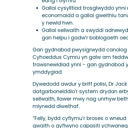
eang i Gymru
Gallai cysylltiad trosglwyddo ynn
economaidd a gallai gweithlu tan
y newid hwn.
Gallai seilwaith a swyddi adnewy
gan helpu i gadw’r boblogaeth oed
Gan gydnabod pwysigrwydd canolog yn
Cyhoeddus Cymru yn galw am feddwl cy
trawsnewidiad ynni - gan gydnabod y
ymddygiad.
Dywedodd awdur y briff polisi, Dr Jac
datgarboneiddio’r system drydan erby
seilwaith, llawer mwy nag unrhyw beth
mlynedd diwethaf.
“Felly, bydd cyflymu’r broses o wneu
gwaith o gyflwyno capasiti ychwane