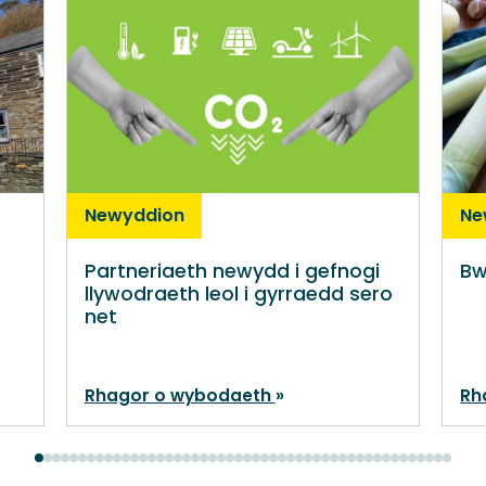
Newyddion
Ne
Partneriaeth newydd i gefnogi
Bw
llywodraeth leol i gyrraedd sero
net
Rhagor o wybodaeth
Rh