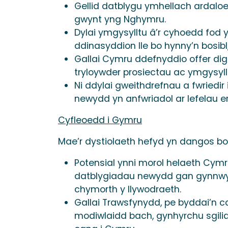
Gellid datblygu ymhellach ardaloe
gwynt yng Nghymru.
Dylai ymgysylltu â’r cyhoedd fod y
ddinasyddion lle bo hynny’n bosibl
Gallai Cymru ddefnyddio offer digi
tryloywder prosiectau ac ymgysyll
Ni ddylai gweithdrefnau a fwriedi
newydd yn anfwriadol ar lefelau era
Cyfleoedd i Gymru
Mae’r dystiolaeth hefyd yn dangos b
Potensial ynni morol helaeth Cymru
datblygiadau newydd gan gynnwys
chymorth y llywodraeth.
Gallai Trawsfynydd, pe byddai’n c
modiwlaidd bach, gynhyrchu sgiliau