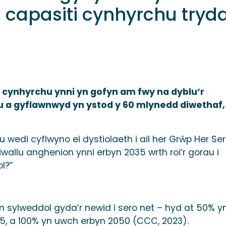
 capasiti cynhyrchu tryd
 cynhyrchu ynni yn gofyn am fwy na dyblu’r
au a gyflawnwyd yn ystod y 60 mlynedd diwethaf,
edi cyflwyno ei dystiolaeth i ail her Grŵp Her Se
wallu anghenion ynni erbyn 2035 wrth roi’r gorau i
l?”
n sylweddol gyda’r newid i sero net – hyd at 50% y
35, a 100% yn uwch erbyn 2050 (CCC, 2023).