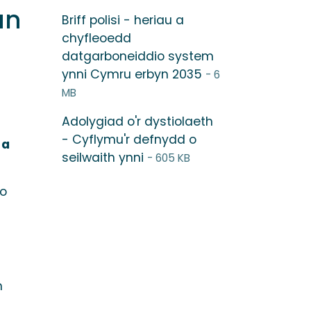
an
Briff polisi - heriau a
chyfleoedd
datgarboneiddio system
ynni Cymru erbyn 2035
- 6
MB
Adolygiad o'r dystiolaeth
- Cyflymu'r defnydd o
 a
seilwaith ynni
- 605 KB
ro
n