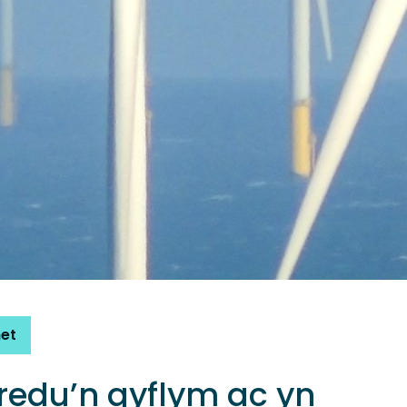
net
edu’n gyflym ac yn