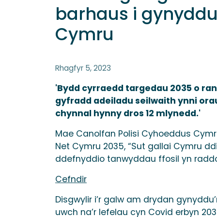
barhaus i gynyddu
Cymru
Rhagfyr 5, 2023
'Bydd cyrraedd targedau 2035 o ran
gyfradd adeiladu seilwaith ynni or
chynnal hynny dros 12 mlynedd.'
Mae Canolfan Polisi Cyhoeddus Cymru w
Net Cymru 2035, “Sut gallai Cymru ddi
ddefnyddio tanwyddau ffosil yn raddo
Cefndir
Disgwylir i’r galw am drydan gynyddu’
uwch na’r lefelau cyn Covid erbyn 20