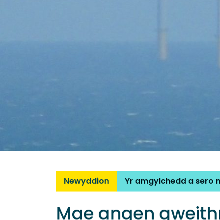
Newyddion
Yr amgylchedd a sero 
Mae angen gweithr