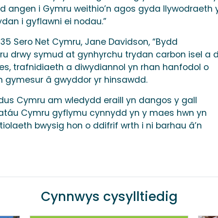
ydd angen i Gymru weithio’n agos gyda llywodraeth 
dan i gyflawni ei nodau.”
5 Sero Net Cymru, Jane Davidson, “Bydd
 drwy symud at gynhyrchu trydan carbon isel a d
s, trafnidiaeth a diwydiannol yn rhan hanfodol o
n gymesur â gwyddor yr hinsawdd.
dus Cymru am wledydd eraill yn dangos y gall
niatáu Cymru gyflymu cynnydd yn y maes hwn yn
olaeth bwysig hon o ddifrif wrth i ni barhau â’n
Cynnwys cysylltiedig