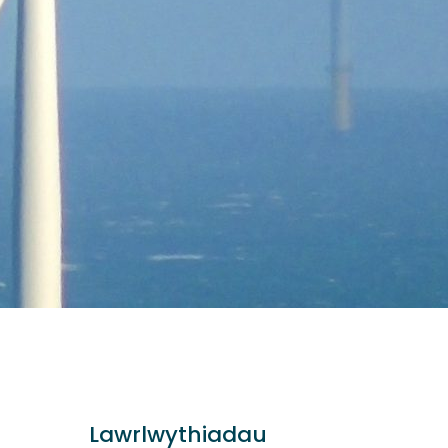
Lawrlwythiadau