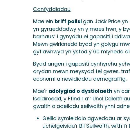
Canfyddiadau
Mae ein
briff polisi
gan Jack Price yn
yn gyraeddadwy yn y maes hwn, y byd
barhaus’ i gynyddu ei gapasiti i ddiwa
Mewn gwirionedd bydd yn golygu mwy n
gyflawnwyd yn ystod y 60 mlynedd di
Bydd angen i gapasiti cynhyrchu ych
drydan mewn meysydd fel gwres, trafn
economi a newidiadau demograffig.
Mae’r
adolygiad o dystiolaeth
yn canf
Iseldiroedd, y Ffindir a’r Unol Daleit
gwaith o adeiladu seilwaith ynni ad
Gellid symleiddio agweddau ar sy
uchelgeisiau’r Bil Seilwaith, wrth i