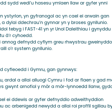
dd sydd wedi’u hasesu ymlaen llaw ar gyfer ynni
n ystyrlon, yn gyfranogol ac yn cael ei arwain gan
, a dylai ddechrau’n gynnar yn y broses gynllunio.
dol tebyg i FAST-41 yn yr Unol Daleithiau i gynyddu
tu â’r cyhoedd.
r i annog defnydd cyflym greu rhwystrau gweinyddo
ill o’r system gynllunio.
od cyfleoedd i Gymru, gan gynnwys:
, ardal a allai alluogi Cymru i fod ar flaen y gad 
 gwynt arnofiol y môr a môr-lynnoedd llanw, gyd
ael ei ddewis ar gyfer defnyddio adweithyddion
 ac arbenigedd newydd a allai roi proffil sgiliau b