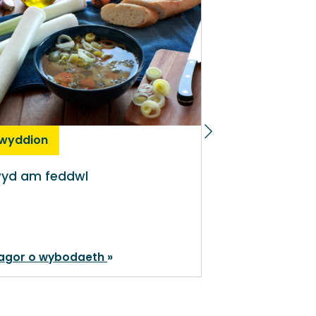
wyddion
Newyddion
yd am feddwl
Meysydd allw
agor o wybodaeth
Rhagor o wyb