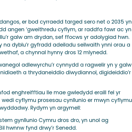
 dangos, er bod cyrraedd targed sero net o 2035 yn
d angen ‘gweithredu cyflym, ar raddfa fawr ac yn
llu’r galw am drydan, sef ffocws yr adolygiad hwn.
a dyblu’r gyfradd adeiladu seilwaith ynni orau a
wethaf, a chynnal hynny dros 12 mlynedd.
wanegol adlewyrchu’r cynnydd a ragwelir yn y gal
idiaeth a thrydaneiddio diwydiannol, digideiddio’r
od enghreifftiau lle mae gwledydd eraill fel yr
hiau wedi cyflymu prosesau cynllunio er mwyn cyflymu
newyddadwy. Rydym yn argymell:
stem gynllunio Cymru dros dro, yn unol ag
’r Bil hwnnw fynd drwy’r Senedd.