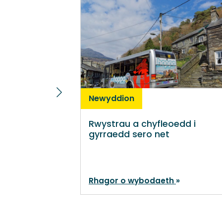
Newyddion
Rwystrau a chyfleoedd i
gyrraedd sero net
Rhagor o wybodaeth