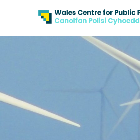
Skip to content
Skip to footer
Wales Centre for Public 
Canolfan Polisi Cyhoed