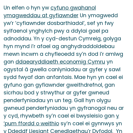
Un elfen o hyn yw
cyfuno gwahanol
ymagweddau at gyfiawnder
Un ymagwedd
yw’r ‘cyfiawnder dosbarthiadol’, sef yn fwy
sylfaenol ynghylch pwy a ddylai gael pa
adnoddau. Yn y cyd-destun Cymreig, golyga
hyn mynd i’r afael ag anghydraddoldebau
mewn incwm a chyfleoedd sy’n dod i’r amlwg
gan
ddaearyddiaeth economig Cymru
yn
ogystal â gwella canlyniadau ar gyfer y sawl
sydd fwyaf dan anfantais. Mae hyn yn cael ei
gyfuno gan gyfiawnder gweithdrefnol, gan
sicrhau bod y strwythur ar gyfer gwneud
penderfyniadau yn un teg. Gall hyn olygu
gwneud penderfyniadau yn gyfranogol neu ar
y cyd, rhywbeth sy’n cael ei bwysleisio gan
y
‘pum ffordd o weithio
sy’n cael ei gynnwys yn
y Ddeddf Llesiant Cenedlaethau’r Dyfodol. Yn