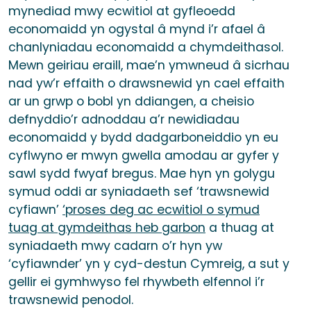
mynediad mwy ecwitiol at gyfleoedd
economaidd yn ogystal â mynd i’r afael â
chanlyniadau economaidd a chymdeithasol.
Mewn geiriau eraill, mae’n ymwneud â sicrhau
nad yw’r effaith o drawsnewid yn cael effaith
ar un grwp o bobl yn ddiangen, a cheisio
defnyddio’r adnoddau a’r newidiadau
economaidd y bydd dadgarboneiddio yn eu
cyflwyno er mwyn gwella amodau ar gyfer y
sawl sydd fwyaf bregus. Mae hyn yn golygu
symud oddi ar syniadaeth sef ‘trawsnewid
cyfiawn’
‘proses deg ac ecwitiol o symud
tuag at gymdeithas heb garbon
a thuag at
syniadaeth mwy cadarn o’r hyn yw
‘cyfiawnder’ yn y cyd-destun Cymreig, a sut y
gellir ei gymhwyso fel rhywbeth elfennol i’r
trawsnewid penodol.