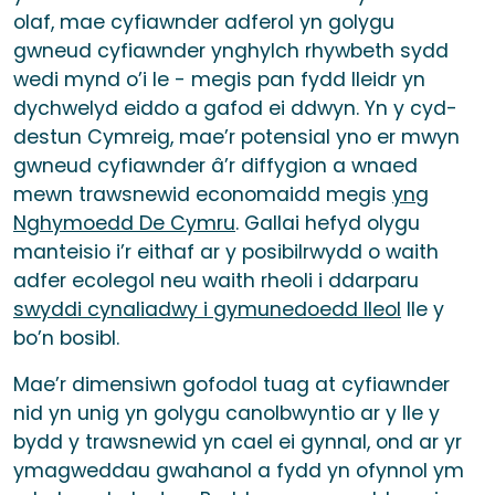
olaf, mae cyfiawnder adferol yn golygu
gwneud cyfiawnder ynghylch rhywbeth sydd
wedi mynd o’i le - megis pan fydd lleidr yn
dychwelyd eiddo a gafod ei ddwyn. Yn y cyd-
destun Cymreig, mae’r potensial yno er mwyn
gwneud cyfiawnder â’r diffygion a wnaed
mewn trawsnewid economaidd megis
yng
Nghymoedd De Cymru
. Gallai hefyd olygu
manteisio i’r eithaf ar y posibilrwydd o waith
adfer ecolegol neu waith rheoli i ddarparu
swyddi cynaliadwy i gymunedoedd lleol
lle y
bo’n bosibl.
Mae’r dimensiwn gofodol tuag at cyfiawnder
nid yn unig yn golygu canolbwyntio ar y lle y
bydd y trawsnewid yn cael ei gynnal, ond ar yr
ymagweddau gwahanol a fydd yn ofynnol ym