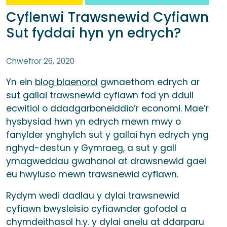
Cyflenwi Trawsnewid Cyfiawn
Sut fyddai hyn yn edrych?
Chwefror 26, 2020
Yn ein
blog blaenorol
gwnaethom edrych ar
sut gallai trawsnewid cyfiawn fod yn ddull
ecwitiol o ddadgarboneiddio’r economi. Mae’r
hysbysiad hwn yn edrych mewn mwy o
fanylder ynghylch sut y gallai hyn edrych yng
nghyd-destun y Gymraeg, a sut y gall
ymagweddau gwahanol at drawsnewid gael
eu hwyluso mewn trawsnewid cyfiawn.
Rydym wedi dadlau y dylai trawsnewid
cyfiawn bwysleisio cyfiawnder gofodol a
chymdeithasol h.y. y dylai anelu at ddarparu