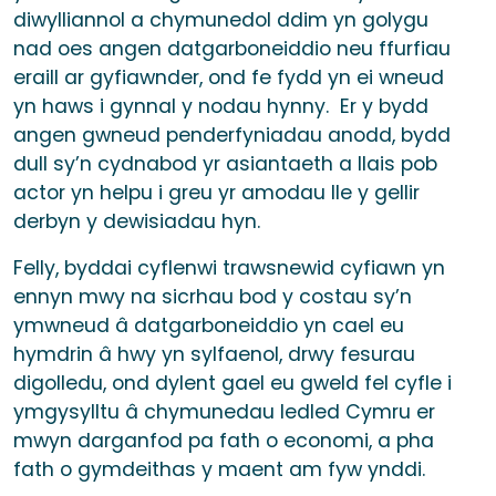
diwylliannol a chymunedol ddim yn golygu
nad oes angen datgarboneiddio neu ffurfiau
eraill ar gyfiawnder, ond fe fydd yn ei wneud
yn haws i gynnal y nodau hynny. Er y bydd
angen gwneud penderfyniadau anodd, bydd
dull sy’n cydnabod yr asiantaeth a llais pob
actor yn helpu i greu yr amodau lle y gellir
derbyn y dewisiadau hyn.
Felly, byddai cyflenwi trawsnewid cyfiawn yn
ennyn mwy na sicrhau bod y costau sy’n
ymwneud â datgarboneiddio yn cael eu
hymdrin â hwy yn sylfaenol, drwy fesurau
digolledu, ond dylent gael eu gweld fel cyfle i
ymgysylltu â chymunedau ledled Cymru er
mwyn darganfod pa fath o economi, a pha
fath o gymdeithas y maent am fyw ynddi.