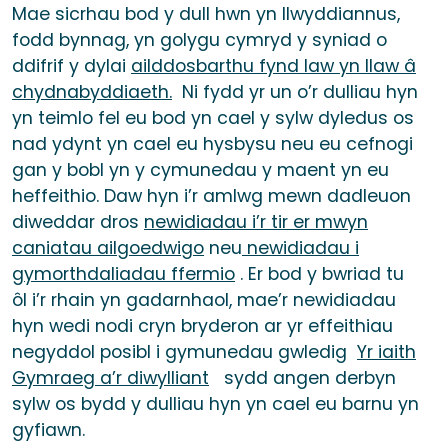
Mae sicrhau bod y dull hwn yn llwyddiannus,
fodd bynnag, yn golygu cymryd y syniad o
ddifrif y dylai
ailddosbarthu fynd law yn llaw â
chydnabyddiaeth.
Ni fydd yr un o’r dulliau hyn
yn teimlo fel eu bod yn cael y sylw dyledus os
nad ydynt yn cael eu hysbysu neu eu cefnogi
gan y bobl yn y cymunedau y maent yn eu
heffeithio. Daw hyn i’r amlwg mewn dadleuon
diweddar dros
newidiadau i’r tir er mwyn
caniatau ailgoedwigo
neu
newidiadau i
gymorthdaliadau ffermio
. Er bod y bwriad tu
ôl i’r rhain yn gadarnhaol, mae’r newidiadau
hyn wedi nodi cryn bryderon ar yr effeithiau
negyddol posibl i gymunedau gwledig
Yr iaith
Gymraeg a’r diwylliant
sydd angen derbyn
sylw os bydd y dulliau hyn yn cael eu barnu yn
gyfiawn.