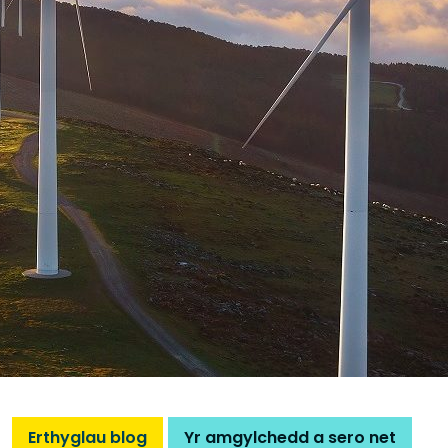
Erthyglau blog
Yr amgylchedd a sero net