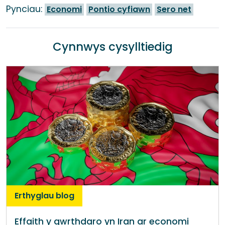
Pynciau:
Economi
Pontio cyfiawn
Sero net
Cynnwys cysylltiedig
Erthyglau blog
Effaith y gwrthdaro yn Iran ar economi