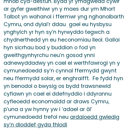
mhob cyd-destun. Bydd yr ymagwedd cywir
ar gyfer gweithiwr yn y maes dur ym Mhort
Talbot yn wahanol i ffermwr yng nghanolbarth
Cymru, ond dylai’r ddau gael eu hysbysu
ynghylch yr hyn sy’n hyrwyddo tegwch a
chydnerthedd yn eu heconomiau lleol. Gallai
hyn sicrhau bod y buddion o fod yn
gweithgynhyrchu neu’n gosod ynni
adnewyddadwy yn cael ei werthfawrogi yn y
cymunedoedd sy’n cynnal ffermydd gwynt
neu ffermydd solar, er enghraifft. Fe fydd hyn
yn benodol o bwysig os bydd trawsnewid
cyfiawn yn cael ei ddefnyddio i ddyrannu
cyfleoedd economaidd ar draws Cymru,
p’una a yw hynny yw i ‘adael ar ôl’
cymunedoedd trefol neu
ardaloedd gwledig
sy’n dioddef gyda thlodi