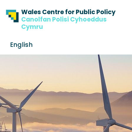
Skip to content
Skip to footer
Wales Centre for Public Policy
Canolfan Polisi Cyhoeddus
Cymru
S
English
e
Me
a
r
c
h