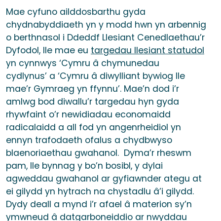
Mae cyfuno ailddosbarthu gyda
chydnabyddiaeth yn y modd hwn yn arbennig
o berthnasol i Ddeddf Llesiant Cenedlaethau’r
Dyfodol, lle mae eu
targedau llesiant statudol
yn cynnwys ‘Cymru â chymunedau
cydlynus’ a ‘Cymru â diwylliant bywiog lle
mae’r Gymraeg yn ffynnu’. Mae’n dod i’r
amlwg bod diwallu’r targedau hyn gyda
rhywfaint o’r newidiadau economaidd
radicalaidd a all fod yn angenrheidiol yn
ennyn trafodaeth ofalus a chydbwyso
blaenoriaethau gwahanol. Dyma’r rheswm
pam, lle bynnag y bo’n bosibl, y dylai
agweddau gwahanol ar gyfiawnder ategu at
ei gilydd yn hytrach na chystadlu â’i gilydd.
Dydy deall a mynd i’r afael â materion sy’n
ymwneud â datgarboneiddio ar nwyddau