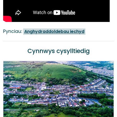
Pynciau:
Anghydraddoldebau iechyd
Cynnwys cysylltiedig