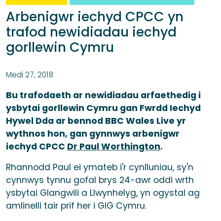
Arbenigwr iechyd CPCC yn
trafod newidiadau iechyd
gorllewin Cymru
Medi 27, 2018
Bu trafodaeth ar newidiadau arfaethedig i
ysbytai gorllewin Cymru gan Fwrdd Iechyd
Hywel Dda ar bennod BBC Wales Live yr
wythnos hon, gan gynnwys arbenigwr
iechyd CPCC
Dr Paul Worthington
.
Rhannodd Paul ei ymateb i'r cynlluniau, sy'n
cynnwys tynnu gofal brys 24-awr oddi wrth
ysbytai Glangwili a Llwynhelyg, yn ogystal ag
amlinelli tair prif her i GIG Cymru.