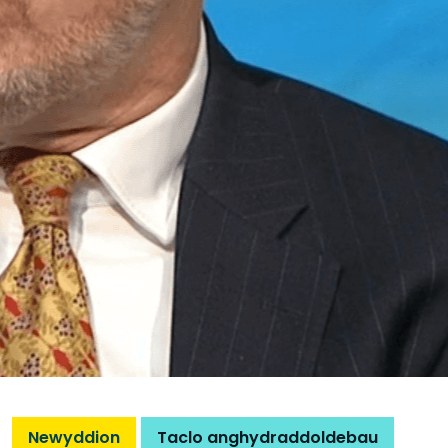
Newyddion
Taclo anghydraddoldebau