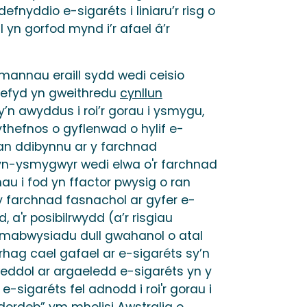
yddio e-sigaréts i liniaru’r risg o
yn gorfod mynd i’r afael â’r
n mannau eraill sydd wedi ceisio
 hefyd yn gweithredu
cynllun
’n awyddus i roi’r gorau i ysmygu,
thefnos o gyflenwad o hylif e-
han ddibynnu ar y farchnad
n-ysmygwyr wedi elwa o'r farchnad
au i fod yn ffactor pwysig o ran
 y farchnad fasnachol ar gyfer e-
a'r posibilrwydd (a’r risgiau
mabwysiadu dull gwahanol o atal
rhag cael gafael ar e-sigaréts sy’n
lweddol ar argaeledd e-sigaréts yn y
sigaréts fel adnodd i roi'r gorau i
ordeb” ym mholisi Awstralia
o