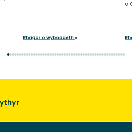
a 
Rhagor o wybodaeth
Rh
lythyr