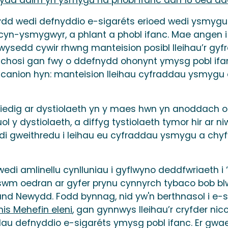
ydd wedi defnyddio e-sigaréts erioed wedi ysmygu 
yn-ysmygwyr, a phlant a phobl ifanc. Mae angen 
dbwysedd cywir rhwng manteision posibl lleihau’r g
ei achosi gan fwy o ddefnydd ohonynt ymysg pobl if
mcanion hyn: manteision lleihau cyfraddau ysmygu 
iedig ar dystiolaeth yn y maes hwn yn anoddach o
l y dystiolaeth, a diffyg tystiolaeth tymor hir ar 
i gweithredu i leihau eu cyfraddau ysmygu a chyfyn
edi amlinellu cynlluniau i gyflwyno deddfwriaeth 
swm oedran ar gyfer prynu cynnyrch tybaco bob blw
eland Newydd. Fodd bynnag, nid yw'n berthnasol i e
is Mehefin eleni
, gan gynnwys lleihau’r cryfder ni
au defnyddio e-sigaréts ymysg pobl ifanc. Er gwa