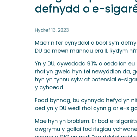
defnydd o e-sigar
Hydref 13, 2023
Mae’r nifer cynyddol o bobl sy’n defny
DU ac mewn mannau eraill. Rydym ni’n
Yn y DU, dywedodd
9.1% o oedolion
eu 
rhai yn gweld hyn fel newyddion da, 
hyn yn tynnu sylw at botensial e-sigar
y cyhoedd.
Fodd bynnag, bu cynnydd hefyd yn nife
oed yn y DU wedi rhoi cynnig ar e-sig
Mae hyn yn broblem. Er bod e-sigaréts 
awgrymu y gallai fod risgiau ychwaneg
cyngor y GIG yn nodi
“na ddylai pobl