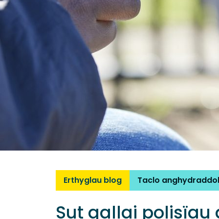
Erthyglau blog
Taclo anghydraddo
Sut gallai polisïa