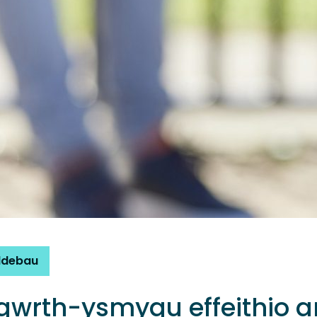
ldebau
u gwrth-ysmygu effeithio a