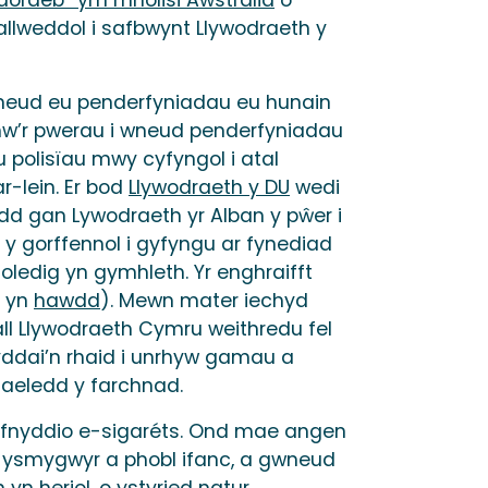
allweddol i safbwynt Llywodraeth y
wneud eu penderfyniadau eu hunain
nhw’r pwerau i wneud penderfyniadau
 polisïau mwy cyfyngol i atal
r-lein. Er bod
Llywodraeth y DU
wedi
d gan Lywodraeth yr Alban y pŵer i
y gorffennol i gyfyngu ar fynediad
edig yn gymhleth. Yr enghraifft
n yn
hawdd
). Mewn mater iechyd
l Llywodraeth Cymru weithredu fel
byddai’n rhaid i unrhyw gamau a
gaeledd y farchnad.
fnyddio e-sigaréts. Ond mae angen
-ysmygwyr a phobl ifanc, a gwneud
yn heriol, o ystyried natur