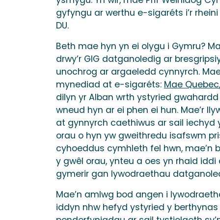
gyfyngu ar werthu e-sigaréts i’r rhei
DU.
Beth mae hyn yn ei olygu i Gymru? M
drwy’r GIG datganoledig ar bresgrips
unochrog ar argaeledd cynnyrch. Mae l
mynediad at e-sigaréts:
Mae Quebec
dilyn yr Alban wrth ystyried gwahardd
wneud hyn ar ei phen ei hun. Mae’r l
at gynnyrch caethiwus ar sail iechy
orau o hyn yw gweithredu isafswm pr
cyhoeddus cymhleth fel hwn, mae’n b
y gwêl orau, ynteu a oes yn rhaid idd
gymerir gan lywodraethau datganoledi
Mae’n amlwg bod angen i lywodraeth
iddyn nhw hefyd ystyried y berthyna
penderfyniadau ar sail tystiolaeth sy’