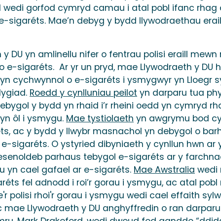
di gorfod cymryd camau i atal pobl ifanc rhag defn
igaréts. Mae’n debyg y bydd llywodraethau eraill 
y DU yn amlinellu nifer o fentrau polisi eraill mew
 e-sigaréts. Ar yr un pryd, mae Llywodraeth y DU
cyn cychwynnol o e-sigaréts i ysmygwyr yn Lloegr sy
dygiad.
Roedd y cynlluniau peilot
yn darparu tua phy
debygol y bydd yn rhaid i’r rheini oedd yn cymryd r
 yn ôl i ysmygu.
Mae tystiolaeth
yn awgrymu bod cy
ts, ac y bydd y llwybr masnachol yn debygol o barh
 e-sigaréts. O ystyried dibyniaeth y cynllun hwn ar
senoldeb parhaus tebygol e-sigaréts ar y farchnad, 
u yn cael gafael ar e-sigaréts.
Mae Awstralia
wedi 
ts fel adnodd i roi’r gorau i ysmygu, ac atal pobl 
r polisi rhoi'r gorau i ysmygu wedi cael effaith sy
 mae Llywodraeth y DU anghyffredin o ran darparu e-
mru, Mark Drakeford, wedi dweud
fod ganddo “ddidd