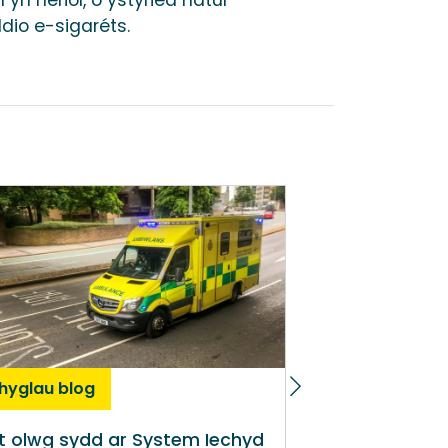
ddio e-sigaréts.
thyglau blog
Erthyglau blog
t olwg sydd ar System Iechyd
A yw cynlluni