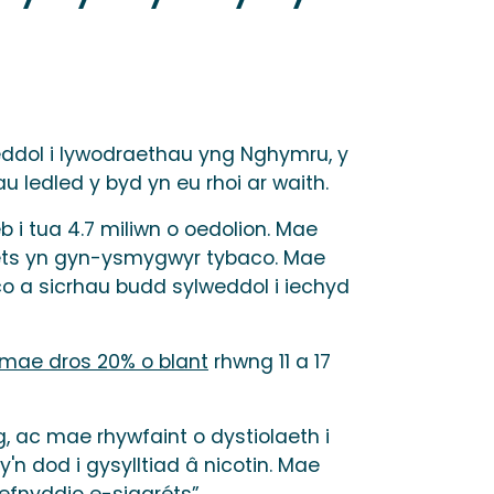
lweddol i lywodraethau yng Nghymru, y
ledled y byd yn eu rhoi ar waith.
 i tua 4.7 miliwn o oedolion. Mae
aréts yn gyn-ysmygwyr tybaco. Mae
aco a sicrhau budd sylweddol i iechyd
mae dros 20% o blant
rhwng 11 a 17
g, ac mae rhywfaint o dystiolaeth i
n dod i gysylltiad â nicotin. Mae
efnyddio e-sigaréts”