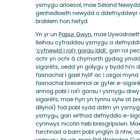
ysmygu arloesol, mae Seland Newydd we
genhedlaeth newydd o ddefnyddwyr e-s
broblem hon hefyd.
Yn yr un
Papur Gwyn
, mae Llywodraeth 
lleihau cyfraddau ysmygu a defnyddio
‘cyfnewid i roi’r gorau iddi’
, gan roi pe
ochr yn ochr â chymorth gydag ymd
sigaréts, oedd yn golygu y bydd hi’n 
fasnachol i gael hylif ac i osgoi mynd
fasnachol bresennol ar gyfer e-sigaré
annog pobl i roi'r gorau i ysmygu drwy
sigaréts, mae hyn yn tynnu sylw at bre
dilynol) fod pobl sydd ddim yn ysmyg
ysmygu, gan wrthod defnyddio e-sigaré
cynnwys nicotin heb bresgripsiwn. Mae'
farchnad a barn pobl ynglŷn â nhw, ac
ysmygu. Yn wir, mae Prif Weinidog Cy