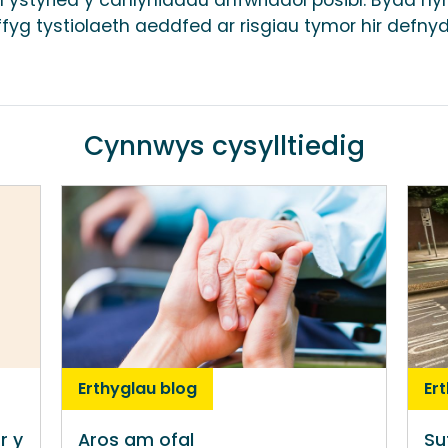
iffyg tystiolaeth aeddfed ar risgiau tymor hir defny
Cynnwys cysylltiedig
Erthyglau blog
Er
r y
Aros am ofal
Su