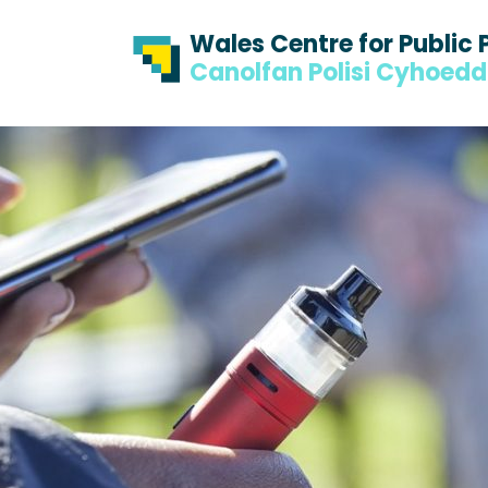
Skip to content
Skip to footer
Wales Centre for Public 
Canolfan Polisi Cyhoed