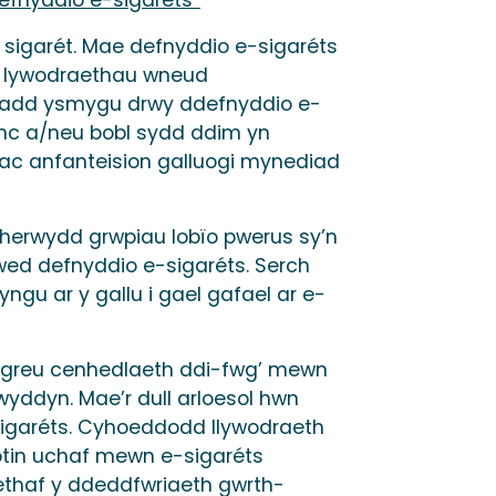
sigarét. Mae defnyddio e-sigaréts
i lywodraethau wneud
yfradd ysmygu drwy ddefnyddio e-
anc a/neu bobl sydd ddim yn
ac anfanteision galluogi mynediad
herwydd grwpiau lobïo pwerus sy’n
niwed defnyddio e-sigaréts. Serch
gu ar y gallu i gael gafael ar e-
i ‘greu cenhedlaeth ddi-fwg’ mewn
yddyn. Mae’r dull arloesol hwn
-sigaréts. Cyhoeddodd llywodraeth
cotin uchaf mewn e-sigaréts
ethaf y ddeddfwriaeth gwrth-