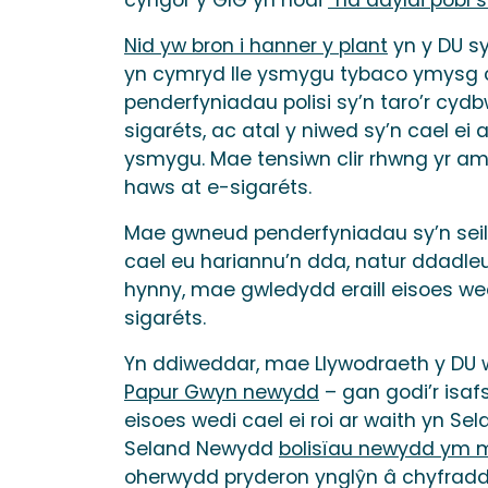
Nid yw bron i hanner y plant
yn y DU s
yn cymryd lle ysmygu tybaco ymysg c
penderfyniadau polisi sy’n taro’r cy
sigaréts, ac atal y niwed sy’n cael 
ysmygu. Mae tensiwn clir rhwng yr a
haws at e-sigaréts.
Mae gwneud penderfyniadau sy’n seil
cael eu hariannu’n dda, natur ddadleuo
hynny, mae gwledydd eraill eisoes wed
sigaréts.
Yn ddiweddar, mae Llywodraeth y DU w
Papur Gwyn newydd
– gan godi’r isaf
eisoes wedi cael ei roi ar waith yn S
Seland Newydd
bolisïau newydd ym m
oherwydd pryderon ynglŷn â chyfradd