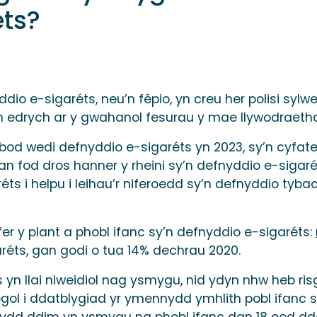
éts?
ddio e-sigaréts, neu’n fêpio, yn creu her polisi sy
 edrych ar y gwahanol fesurau y mae llywodraethau 
bod wedi defnyddio e-sigaréts yn 2023, sy’n cyfateb
gan fod dros hanner y rheini sy’n defnyddio e-sig
éts i helpu i leihau’r niferoedd sy’n defnyddio tyb
r y plant a phobl ifanc sy’n defnyddio e-sigaréts:
aréts, gan godi o tua 14% dechrau 2020.
yn llai niweidiol nag ysmygu, nid ydyn nhw heb ris
ol i ddatblygiad yr ymennydd ymhlith pobl ifanc sy'
 sydd ddim yn ysmygu na phobl ifanc dan 18 oed dd