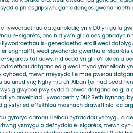
ni sydd â phresgripsiwn, gan ddangos gwahaniaeth 
ae llywodraethau datganoledig yn y DU yn gallu g
iynau e-sigaréts, ond nid yw’n glir a oes ganddyn 
lywodraethau is-genedlaethol eraill wedi datblygu
, er enghraifft, wedi gwahardd gwerthu e-sigaréts a
 e-sigaréts tafladwy,
nid oedd yn glir o’r blaen
a oed
lywodraethau datganoledig wedi mynd ymhellach yn 
d y cyhoedd, mewn meysydd lle mae pwerau datganol
isiau uned yng Nghymru a’r Alban (er nad oedd hy
wysig gwybod pwy sydd â phŵer datganoledig: a al
i ddilyn arweiniad Llywodraeth y DU? Beth bynnag, 
g ystyried effeithiau masnach drawsffiniol ac ar
au gymryd camau i leihau cyfraddau ysmygu a de
s rhwng ysmygu a defnyddio e-sigaréts, mewn cyn
n ystyried y canlyniadau anfwriadol posibl. Bydd hyn 