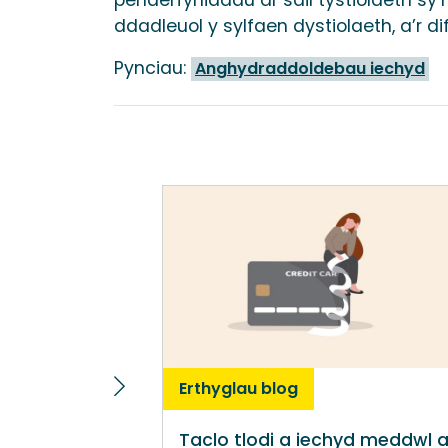
ddadleuol y sylfaen dystiolaeth, a’r d
Pynciau:
Anghydraddoldebau iechyd
Erthyglau blog
Taclo tlodi a iechyd meddwl a