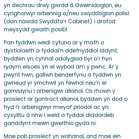
yn dechrau drwy gwrdd â Gweinidogion, eu
cynghorwyr arbennig a/neu swyddogion polisi
(dan nawdd Swyddfa’r Cabinet) i drafod
meysydd gwaith posibl.
Pan fyddwn wedi cytuno ar y math o
dystiolaeth a fyddai’n ddefnyddiol iddynt,
byddwn yn cynnal adolygiad byr o’r hyn
rydym eisoes yn ei wybod am y pwnc. Ar y
pwynt hwn, gallwn benderfynu a fyddwn yn
gwneud yr ymchwil yn fewnol neu’n ei
gomisiynu i arbenigwr allanol. Os rhown y
prosiect ar gontract allanol, byddwn yn dod o
hyd i’r arbenigwyr mwyaf priodol ac yn
cysylltu â nhw i weld a fyddai diddordeb
ganddynt mewn gweithio gyda ni.
Mae pob prosiect yn wahanol, ond mae ein