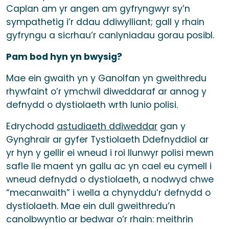
Caplan am yr angen am gyfryngwyr sy’n
sympathetig i’r ddau ddiwylliant; gall y rhain
gyfryngu a sicrhau’r canlyniadau gorau posibl.
Pam bod hyn yn bwysig?
Mae ein gwaith yn y Ganolfan yn gweithredu
rhywfaint o’r ymchwil diweddaraf ar annog y
defnydd o dystiolaeth wrth lunio polisi.
Edrychodd
astudiaeth ddiweddar
gan y
Gynghrair ar gyfer Tystiolaeth Ddefnyddiol ar
yr hyn y gellir ei wneud i roi llunwyr polisi mewn
safle lle maent yn gallu ac yn cael eu cymell i
wneud defnydd o dystiolaeth, a nodwyd chwe
“mecanwaith” i wella a chynyddu’r defnydd o
dystiolaeth. Mae ein dull gweithredu’n
canolbwyntio ar bedwar o’r rhain: meithrin