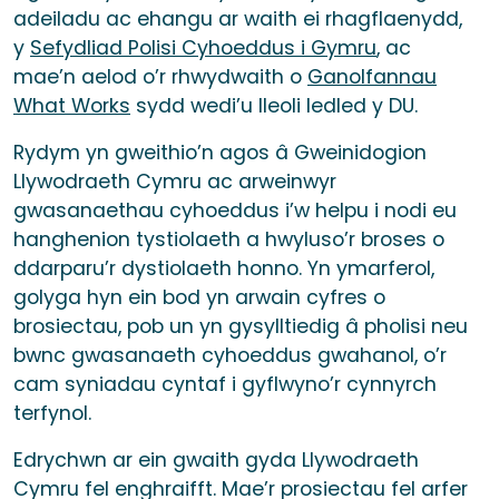
adeiladu ac ehangu ar waith ei rhagflaenydd,
y
Sefydliad Polisi Cyhoeddus i Gymru
, ac
mae’n aelod o’r rhwydwaith o
Ganolfannau
What Works
sydd wedi’u lleoli ledled y DU.
Rydym yn gweithio’n agos â Gweinidogion
Llywodraeth Cymru ac arweinwyr
gwasanaethau cyhoeddus i’w helpu i nodi eu
hanghenion tystiolaeth a hwyluso’r broses o
ddarparu’r dystiolaeth honno. Yn ymarferol,
golyga hyn ein bod yn arwain cyfres o
brosiectau, pob un yn gysylltiedig â pholisi neu
bwnc gwasanaeth cyhoeddus gwahanol, o’r
cam syniadau cyntaf i gyflwyno’r cynnyrch
terfynol.
Edrychwn ar ein gwaith gyda Llywodraeth
Cymru fel enghraifft. Mae’r prosiectau fel arfer