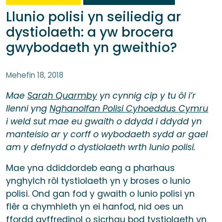
Llunio polisi yn seiliedig ar
dystiolaeth: a yw brocera
gwybodaeth yn gweithio?
Mehefin 18, 2018
Mae
Sarah Quarmby
yn cynnig cip y tu ôl i’r
llenni yng
Nghanolfan Polisi Cyhoeddus Cymru
i weld sut mae eu gwaith o ddydd i ddydd yn
manteisio ar y corff o wybodaeth sydd ar gael
am y defnydd o dystiolaeth wrth lunio polisi.
Mae yna ddiddordeb eang a pharhaus
ynghylch rôl tystiolaeth yn y broses o lunio
polisi. Ond gan fod y gwaith o lunio polisi yn
flêr a chymhleth yn ei hanfod, nid oes un
ffordd gyffredinol o sicrhau bod tystiolaeth yn