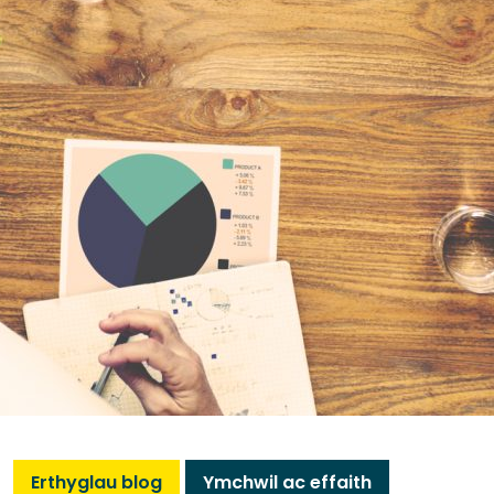
Erthyglau blog
Ymchwil ac effaith