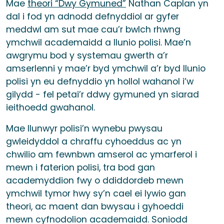
Mae
theori “Dwy Gymuned”
Nathan Caplan yn
dal i fod yn adnodd defnyddiol ar gyfer
meddwl am sut mae cau’r bwlch rhwng
ymchwil academaidd a llunio polisi. Mae’n
awgrymu bod y systemau gwerth a’r
amserlenni y mae’r byd ymchwil a’r byd llunio
polisi yn eu defnyddio yn hollol wahanol i’w
gilydd - fel petai’r ddwy gymuned yn siarad
ieithoedd gwahanol.
Mae llunwyr polisi’n wynebu pwysau
gwleidyddol a chraffu cyhoeddus ac yn
chwilio am fewnbwn amserol ac ymarferol i
mewn i faterion polisi, tra bod gan
academyddion fwy o ddiddordeb mewn
ymchwil tymor hwy sy’n cael ei lywio gan
theori, ac maent dan bwysau i gyhoeddi
mewn cyfnodolion academaidd. Soniodd