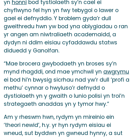
yn
honni
bod tystiolaeth sy’n cael ei
chyflwyno fel hyn yn fwy tebygol o lawer o
gael ei defnyddio. Y broblem gyda’r dull
gweithredu hwn yw bod yna oblygiadau o ran
yr angen am niwtraliaeth academaidd, a
dydyn ni ddim eisiau cyfaddawdu statws
diduedd y Ganolfan.
“Mae brocera gwybodaeth yn broses sy’n
mynd rhagddi, ond mae ymchwil yn
awgrymu
ei bod hi’n bwysig sicrhau nad yw’r dull ‘profi a
methu’ cynnar o hwyluso’r defnydd o
dystiolaeth yn y gwaith o lunio polisi yn troi’n
strategaeth anaddas yn y tymor hwy.”
Am y rheswm hwn, rydym yn mireinio ein
‘theori newid’, h.y. yr hyn rydym eisiau ei
wneud, sut byddwn yn gwneud hynny, a sut