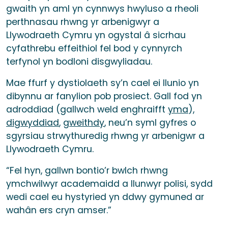
gwaith yn aml yn cynnwys hwyluso a rheoli
perthnasau rhwng yr arbenigwyr a
Llywodraeth Cymru yn ogystal â sicrhau
cyfathrebu effeithiol fel bod y cynnyrch
terfynol yn bodloni disgwyliadau.
Mae ffurf y dystiolaeth sy’n cael ei llunio yn
dibynnu ar fanylion pob prosiect. Gall fod yn
adroddiad (gallwch weld enghraifft
yma
),
digwyddiad
,
gweithdy
, neu’n syml gyfres o
sgyrsiau strwythuredig rhwng yr arbenigwr a
Llywodraeth Cymru.
“Fel hyn, gallwn bontio’r bwlch rhwng
ymchwilwyr academaidd a llunwyr polisi, sydd
wedi cael eu hystyried yn ddwy gymuned ar
wahân ers cryn amser.”