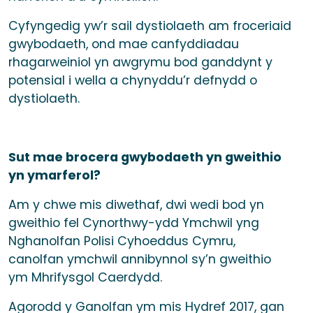
Cyfyngedig yw’r sail dystiolaeth am froceriaid
gwybodaeth, ond mae canfyddiadau
rhagarweiniol yn awgrymu bod ganddynt y
potensial i wella a chynyddu’r defnydd o
dystiolaeth.
Sut mae brocera gwybodaeth yn gweithio
yn ymarferol?
Am y chwe mis diwethaf, dwi wedi bod yn
gweithio fel Cynorthwy-ydd Ymchwil yng
Nghanolfan Polisi Cyhoeddus Cymru,
canolfan ymchwil annibynnol sy’n gweithio
ym Mhrifysgol Caerdydd.
Agorodd y Ganolfan ym mis Hydref 2017, gan