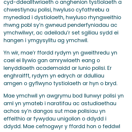
cyd-ddealltwriaeth o anghenion tystiolaeth a
chwestiynau polisi, hwyluso cyfathrebu a
mynediad i dystiolaeth, hwyluso rhyngweithio
rhwng pobl sy’n gwneud penderfyniadau ac
ymchwilwyr, ac adeiladu’r set sgiliau sydd ei
hangen i ymgysylltu ag ymchwil.
Yn wir, mae’r ffordd rydym yn gweithredu yn
cael ei llywio gan amrywiaeth eang o
lenyddiaeth academaidd ar lunio polisi. Er
enghraifft, rydym yn edrych ar ddulliau
amgen o gyflwyno tystiolaeth ar hyn o bryd.
Mae ymchwil yn awgrymu bod llunwyr polisi yn
aml yn ymateb i naratifau ac astudiaethau
achos sy’n dangos sut mae polisïau yn
effeithio ar fywydau unigolion o ddydd i
ddydd. Mae cefnogwyr y ffordd hon o feddwl