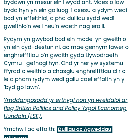
byddwn yn mesur ein llwyddiant. Maes o law
bydd hyn yn ein galluogi i asesu a ydym wedi
bod yn effeithiol, a pha dulliau sydd wedi
gweithio’n well neu’n waeth nag eraill.
Rydym yn gwybod bod ein model yn gweithio
yn ein cyd-destun ni, ac mae gennym lawer o
enghreifftiau o’n gwaith gyda Llywodraeth
Cymru i gefnogi hyn. Ond yr her yw systemu
ffyrdd o weithio a chasglu enghreifftiau clir o
le a pham rydym wedi gallu cael effaith yn y
‘byd go iawn’.
Ymddangosodd yr erthygl hon yn wreiddiol ar
flog British Politics and Policy Ysgol Economeg
Llundain (LSE)
.
Ymchwil ac effaith:
Dulliau ac Agweddau