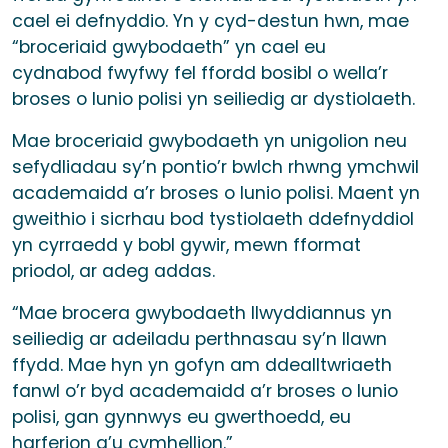
cael ei defnyddio. Yn y cyd-destun hwn, mae
“broceriaid gwybodaeth” yn cael eu
cydnabod fwyfwy fel ffordd bosibl o wella’r
broses o lunio polisi yn seiliedig ar dystiolaeth.
Mae broceriaid gwybodaeth yn unigolion neu
sefydliadau sy’n pontio’r bwlch rhwng ymchwil
academaidd a’r broses o lunio polisi. Maent yn
gweithio i sicrhau bod tystiolaeth ddefnyddiol
yn cyrraedd y bobl gywir, mewn fformat
priodol, ar adeg addas.
“Mae brocera gwybodaeth llwyddiannus yn
seiliedig ar adeiladu perthnasau sy’n llawn
ffydd. Mae hyn yn gofyn am ddealltwriaeth
fanwl o’r byd academaidd a’r broses o lunio
polisi, gan gynnwys eu gwerthoedd, eu
harferion a’u cymhellion.”