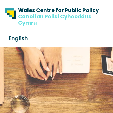
Skip to content
Skip to footer
Wales Centre for Public Policy
Canolfan Polisi Cyhoeddus
Cymru
S
English
e
Me
a
r
c
h