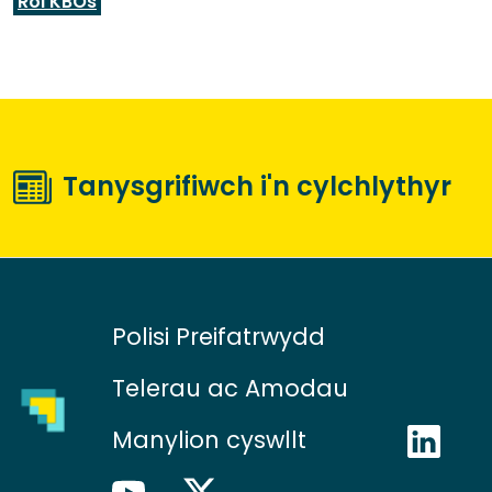
Rôl KBOs
Tanysgrifiwch i'n cylchlythyr
Polisi Preifatrwydd
Telerau ac Amodau
Manylion cyswllt