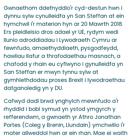
Gwnaethom ddefnyddio'r cyd-destun hwn i
dynnu sylw cynulleidfa yn San Steffan at ein
hymchwil i'r materion hyn ar 20 Mawrth 2018.
Ers pleidleisio dros adael yr UE, rydym wedi
llunio adroddiadau i Lywodraeth Cymru ar
fewnfudo, amaethyddiaeth, pysgodfeydd,
hawliau llafur a thrafodaethau masnach, a
chafodd y rhain eu cyflwyno i gynulleidfa yn
San Steffan er mwyn tynnu sylw at
gymhlethdodau proses Brexit i lywodraethau
datganoledig yn y DU.
Cafwyd dadl brwd ynghylch mewnfudo a'r
rhyddid i bobl symud yn ystod ymgyrch y
refferendwm, a gwnaeth yr Athro Jonathan
Portes (Coleg y Brenin, Llundain) ymchwilio i'r
mater allweddol hwn ar ein rhan. Mae ei waith