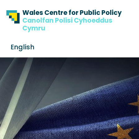
Skip to content
Skip to footer
Wales Centre for Public Policy
Canolfan Polisi Cyhoeddus
Cymru
S
English
e
Me
a
r
c
h