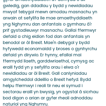
gwledig, gan ddadlau y bydd y newidiadau
mwyaf tebygol mewn amodau masnachu yn
arwain at sefyllfa lle mae amaethyddiaeth
yng Nghymru dan anfantais o gymharu â'r
prif gystadleuwyr masnachu. Gallai ffermwyr
defaid a chig eidion fod dan anfantais yn
benodol ar ôl Brexit. Mae'n debygol y bydd
hyfywedd economaidd y broses o gynhyrchu
defaid yn dirywio. Er hynny, efallai mai
ffermydd llaeth, garddwriaethol, cymysg ac
eraill fydd yn y sefyllfa orau i elwa o'r
newidiadau ar ôl Brexit. Gall canlyniadau
amgylcheddol ddeillio o Brexit hefyd. Bydd
helpu ffermwyr i reoli tir neu ei symud i
sectorau eraill yn bwysig, yn ogystal â sicrhau
bod digon o arian ar gyfer rheoli adnoddau
naturiol yng Nghymru.