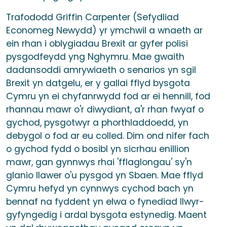
Trafododd Griffin Carpenter (Sefydliad
Economeg Newydd) yr ymchwil a wnaeth ar
ein rhan i oblygiadau Brexit ar gyfer polisi
pysgodfeydd yng Nghymru. Mae gwaith
dadansoddi amrywiaeth o senarios yn sgil
Brexit yn datgelu, er y gallai fflyd bysgota
Cymru yn ei chyfanrwydd fod ar ei hennill, fod
rhannau mawr o'r diwydiant, a'r rhan fwyaf o
gychod, pysgotwyr a phorthladdoedd, yn
debygol o fod ar eu colled. Dim ond nifer fach
o gychod fydd o bosibl yn sicrhau enillion
mawr, gan gynnwys rhai 'fflaglongau' sy'n
glanio llawer o'u pysgod yn Sbaen. Mae fflyd
Cymru hefyd yn cynnwys cychod bach yn
bennaf na fyddent yn elwa o fynediad llwyr-
gyfyngedig i ardal bysgota estynedig. Maent