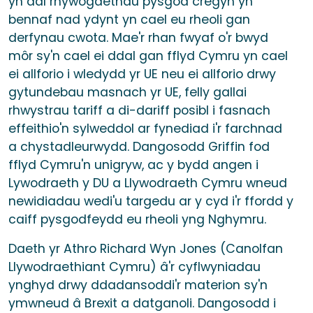
yn dal rhywogaethau pysgod cregyn yn
bennaf nad ydynt yn cael eu rheoli gan
derfynau cwota. Mae'r rhan fwyaf o'r bwyd
môr sy'n cael ei ddal gan fflyd Cymru yn cael
ei allforio i wledydd yr UE neu ei allforio drwy
gytundebau masnach yr UE, felly gallai
rhwystrau tariff a di-dariff posibl i fasnach
effeithio'n sylweddol ar fynediad i'r farchnad
a chystadleurwydd. Dangosodd Griffin fod
fflyd Cymru'n unigryw, ac y bydd angen i
Lywodraeth y DU a Llywodraeth Cymru wneud
newidiadau wedi'u targedu ar y cyd i'r ffordd y
caiff pysgodfeydd eu rheoli yng Nghymru.
Daeth yr Athro Richard Wyn Jones (Canolfan
Llywodraethiant Cymru) â'r cyflwyniadau
ynghyd drwy ddadansoddi'r materion sy'n
ymwneud â Brexit a datganoli. Dangosodd i