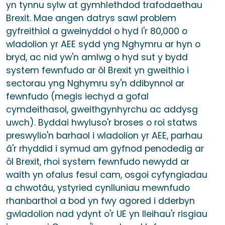
yn tynnu sylw at gymhlethdod trafodaethau
Brexit. Mae angen datrys sawl problem
gyfreithiol a gweinyddol o hyd i'r 80,000 o
wladolion yr AEE sydd yng Nghymru ar hyn o
bryd, ac nid yw'n amlwg o hyd sut y bydd
system fewnfudo ar ôl Brexit yn gweithio i
sectorau yng Nghymru sy'n ddibynnol ar
fewnfudo (megis iechyd a gofal
cymdeithasol, gweithgynhyrchu ac addysg
uwch). Byddai hwyluso'r broses o roi statws
preswylio'n barhaol i wladolion yr AEE, parhau
â'r rhyddid i symud am gyfnod penodedig ar
ôl Brexit, rhoi system fewnfudo newydd ar
waith yn ofalus fesul cam, osgoi cyfyngiadau
a chwotâu, ystyried cynlluniau mewnfudo
rhanbarthol a bod yn fwy agored i dderbyn
gwladolion nad ydynt o'r UE yn lleihau'r risgiau