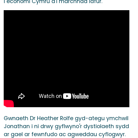
i economi Cymru a'i marchnad lafur.
Gwnaeth Dr Heather Rolfe gyd-ategu ymchwil
Jonathan i ni drwy gyflwyno'r dystiolaeth sydd
ar gael ar fewnfudo ac agweddau cyflogwyr.