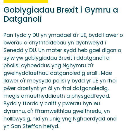
Goblygiadau Brexit i Gymru a
Datganoli
Pan fydd y DU yn ymadael â'r UE, bydd llawer o
bwerau a chyfrifoldebau yn dychwelyd i
Senedd y DU. Un mater sydd heb gael digon o
sylw yw goblygiadau Brexit i ddatganoli a
pholisi cyhoeddus yng Nghymru a'r
gweinyddiaethau datganoledig eraill. Mae
llawer o'r meysydd polisi y bydd yr UE yn rhoi
pŵer drostynt yn ôl yn rhai datganoledig,
megis amaethyddiaeth a physgodfeydd.
Bydd y ffordd y caiff y pwerau hyn eu
dyrannu, a'r fframweithiau gweithredu, yn
hollbwysig, nid yn unig yng Nghaerdydd ond
yn San Steffan hefyd.