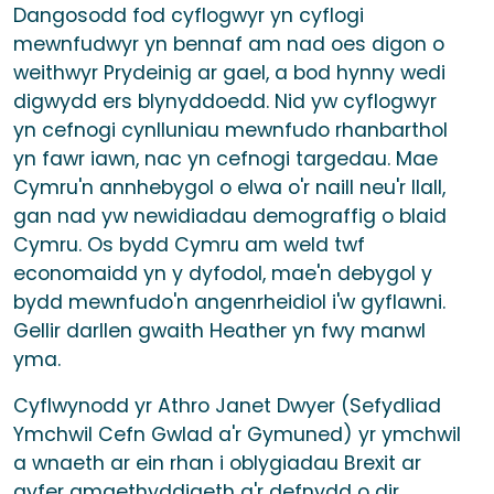
Dangosodd fod cyflogwyr yn cyflogi
mewnfudwyr yn bennaf am nad oes digon o
weithwyr Prydeinig ar gael, a bod hynny wedi
digwydd ers blynyddoedd. Nid yw cyflogwyr
yn cefnogi cynlluniau mewnfudo rhanbarthol
yn fawr iawn, nac yn cefnogi targedau. Mae
Cymru'n annhebygol o elwa o'r naill neu'r llall,
gan nad yw newidiadau demograffig o blaid
Cymru. Os bydd Cymru am weld twf
economaidd yn y dyfodol, mae'n debygol y
bydd mewnfudo'n angenrheidiol i'w gyflawni.
Gellir darllen gwaith Heather yn fwy manwl
yma.
Cyflwynodd yr Athro Janet Dwyer (Sefydliad
Ymchwil Cefn Gwlad a'r Gymuned) yr ymchwil
a wnaeth ar ein rhan i oblygiadau Brexit ar
gyfer amaethyddiaeth a'r defnydd o dir