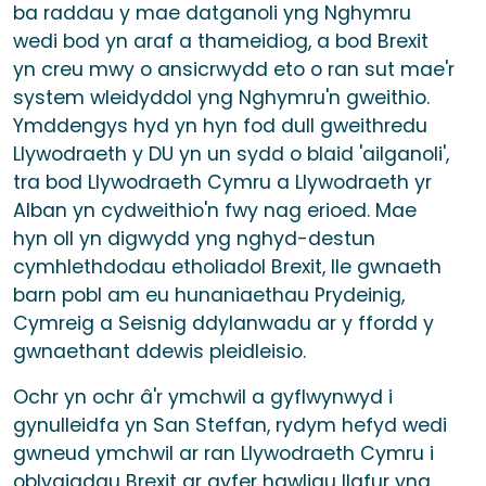
ba raddau y mae datganoli yng Nghymru
wedi bod yn araf a thameidiog, a bod Brexit
yn creu mwy o ansicrwydd eto o ran sut mae'r
system wleidyddol yng Nghymru'n gweithio.
Ymddengys hyd yn hyn fod dull gweithredu
Llywodraeth y DU yn un sydd o blaid 'ailganoli',
tra bod Llywodraeth Cymru a Llywodraeth yr
Alban yn cydweithio'n fwy nag erioed. Mae
hyn oll yn digwydd yng nghyd-destun
cymhlethdodau etholiadol Brexit, lle gwnaeth
barn pobl am eu hunaniaethau Prydeinig,
Cymreig a Seisnig ddylanwadu ar y ffordd y
gwnaethant ddewis pleidleisio.
Ochr yn ochr â'r ymchwil a gyflwynwyd i
gynulleidfa yn San Steffan, rydym hefyd wedi
gwneud ymchwil ar ran Llywodraeth Cymru i
oblygiadau Brexit ar gyfer hawliau llafur yng