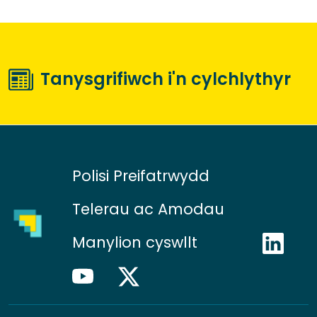
Tanysgrifiwch i'n cylchlythyr
Polisi Preifatrwydd
Telerau ac Amodau
Manylion cyswllt