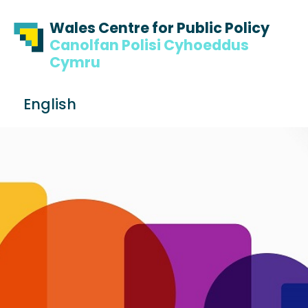
Skip to content
Skip to footer
Wales Centre for Public Policy
Canolfan Polisi Cyhoeddus
Cymru
S
English
e
Me
a
r
c
h