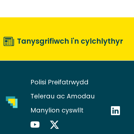
Tanysgrifiwch i'n cylchlythyr
Polisi Preifatrwydd
Telerau ac Amodau
Manylion cyswllt