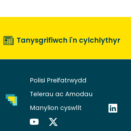
Tanysgrifiwch i'n cylchlythyr
Polisi Preifatrwydd
Telerau ac Amodau
Manylion cyswllt