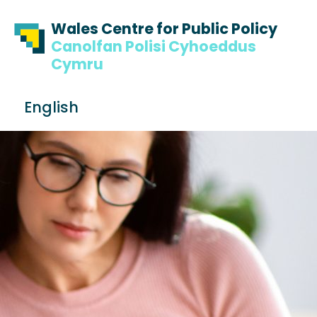
Skip to content
Skip to footer
Wales Centre for Public Policy
Canolfan Polisi Cyhoeddus
Cymru
S
English
e
Me
a
r
c
h