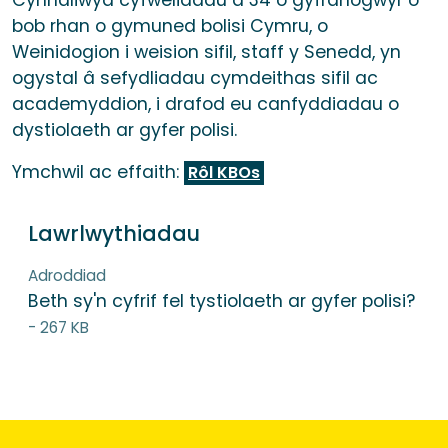
Cynhaliwyd cyfweliadau â 34 o gyfranogwyr o
bob rhan o gymuned bolisi Cymru, o
Weinidogion i weision sifil, staff y Senedd, yn
ogystal â sefydliadau cymdeithas sifil ac
academyddion, i drafod eu canfyddiadau o
dystiolaeth ar gyfer polisi.
Ymchwil ac effaith:
Rôl KBOs
Lawrlwythiadau
Adroddiad
Beth sy'n cyfrif fel tystiolaeth ar gyfer polisi?
- 267 KB