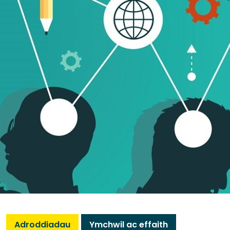
Adroddiadau
Ymchwil ac effaith