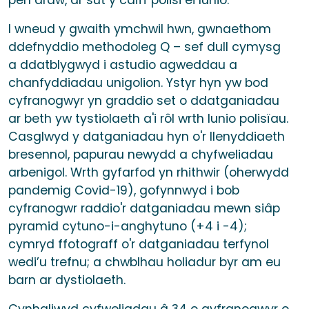
pen draw, ar sut y caiff polisi ei lunio.
I wneud y gwaith ymchwil hwn, gwnaethom
ddefnyddio methodoleg Q – sef dull cymysg
a ddatblygwyd i astudio agweddau a
chanfyddiadau unigolion. Ystyr hyn yw bod
cyfranogwyr yn graddio set o ddatganiadau
ar beth yw tystiolaeth a'i rôl wrth lunio polisïau.
Casglwyd y datganiadau hyn o'r llenyddiaeth
bresennol, papurau newydd a chyfweliadau
arbenigol. Wrth gyfarfod yn rhithwir (oherwydd
pandemig Covid-19), gofynnwyd i bob
cyfranogwr raddio'r datganiadau mewn siâp
pyramid cytuno-i-anghytuno (+4 i -4);
cymryd ffotograff o'r datganiadau terfynol
wedi’u trefnu; a chwblhau holiadur byr am eu
barn ar dystiolaeth.