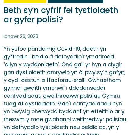
Beth sy'n cyfrif fel tystiolaeth
ar gyfer polisi?
Ionawr 26, 2023
Yn ystod pandemig Covid-19, daeth yn
gyffredin i beidio â defnyddio’r ymadrodd
‘dilyn y wyddoniaeth’. Ond gall yr hyn a olygir
gan dystiolaeth amrywio yn ôl pwy sy’n gofyn,
y cyd-destun a ffactorau eraill. Gwnaethom
gynnal gwaith ymchwil i ddadansoddi
canfyddiadau gweithredwyr polisïau Cymru
tuag at dystiolaeth. Mae'r canfyddiadau hyn
yn bwysig oherwydd byddant yn effeithio ar y
rheswm y mae gwahanol weithredwyr polisïau
yn defnyddio tystiolaeth neu beidio ac, yn y