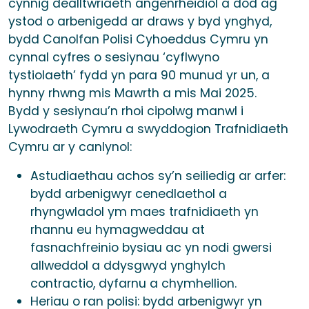
cynnig dealltwriaeth angenrheidiol a dod ag
ystod o arbenigedd ar draws y byd ynghyd,
bydd Canolfan Polisi Cyhoeddus Cymru yn
cynnal cyfres o sesiynau ‘cyflwyno
tystiolaeth’ fydd yn para 90 munud yr un, a
hynny rhwng mis Mawrth a mis Mai 2025.
Bydd y sesiynau’n rhoi cipolwg manwl i
Lywodraeth Cymru a swyddogion Trafnidiaeth
Cymru ar y canlynol:
Astudiaethau achos sy’n seiliedig ar arfer:
bydd arbenigwyr cenedlaethol a
rhyngwladol ym maes trafnidiaeth yn
rhannu eu hymagweddau at
fasnachfreinio bysiau ac yn nodi gwersi
allweddol a ddysgwyd ynghylch
contractio, dyfarnu a chymhellion.
Heriau o ran polisi: bydd arbenigwyr yn