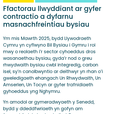
Ffactorau llwyddiant ar gyfer
contractio a dyfarnu
masnachfreintiau bysiau
Ym mis Mawrth 2025, bydd Llywodraeth
Cymru yn cyflwyno Bil Bysiau i Gymru i roi
mwy o reolaeth i’r sector cyhoeddus dros
wasanaethau bysiau, gyda’r nod o greu
rhwydwaith bysiau cwbl integredig, carbon
isel, sy’n canolbwyntio ar deithwyr yn rhan o’i
gweledigaeth ehangach Un Rhwydwaith, Un
Amserlen, Un Tocyn ar gyfer trafnidiaeth
gyhoeddus yng Nghymru.
Yn amodol ar gymeradwyaeth y Senedd,
bydd y ddeddfwriaeth yn gofyn am