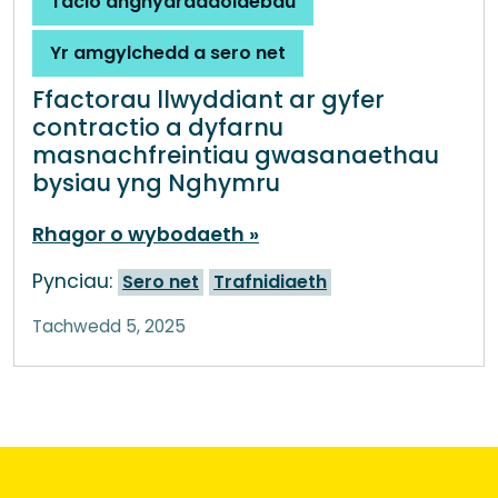
Taclo anghydraddoldebau
Yr amgylchedd a sero net
Ffactorau llwyddiant ar gyfer
contractio a dyfarnu
masnachfreintiau gwasanaethau
bysiau yng Nghymru
Rhagor o wybodaeth
Pynciau:
Sero net
Trafnidiaeth
Tachwedd 5, 2025