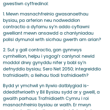
gwestiwn cyffredinol:
1. Mewn masnachfreinio gwasanaethau
bysiau, pa arferion neu nodweddion
contractio a dyfarnu sy’n addo cyflawni
gwelliant mewn ansawdd a chanlyniadau
polisi dymunol wrth sicrhau gwerth am arian?
2. Sut y gall contractio, gan gynnwys
cymhellion, helpu i ysgogi’r canlynol: newid
moddol drwy gynyddu nifer y bobl sy’n
defnyddio bysiau; Sero Net 2050; integreiddio
trafnidiaeth; a lleihau tlodi trafnidiaeth?
Bydd yr ymchwil yn llywio datblygiad is-
ddeddfwriaeth y Bil Bysiau sydd ar y gweill, a
gwaith parhaus Trafnidiaeth Cymru i roi
masnachfreinio bysiau ar waith. Er mwyn