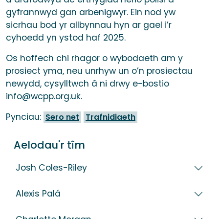
gyfrannwyd gan arbenigwyr. Ein nod yw
sicrhau bod yr allbynnau hyn ar gael i’r
cyhoedd yn ystod haf 2025.
Os hoffech chi rhagor o wybodaeth am y
prosiect yma, neu unrhyw un o’n prosiectau
newydd, cysylltwch â ni drwy e-bostio
info@wcpp.org.uk.
Pynciau:
Sero net
Trafnidiaeth
Aelodau'r tîm
Josh Coles-Riley
Alexis Palá