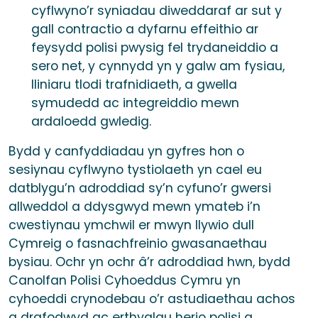
cyflwyno’r syniadau diweddaraf ar sut y
gall contractio a dyfarnu effeithio ar
feysydd polisi pwysig fel trydaneiddio a
sero net, y cynnydd yn y galw am fysiau,
lliniaru tlodi trafnidiaeth, a gwella
symudedd ac integreiddio mewn
ardaloedd gwledig.
Bydd y canfyddiadau yn gyfres hon o
sesiynau cyflwyno tystiolaeth yn cael eu
datblygu’n adroddiad sy’n cyfuno’r gwersi
allweddol a ddysgwyd mewn ymateb i’n
cwestiynau ymchwil er mwyn llywio dull
Cymreig o fasnachfreinio gwasanaethau
bysiau. Ochr yn ochr â’r adroddiad hwn, bydd
Canolfan Polisi Cyhoeddus Cymru yn
cyhoeddi crynodebau o’r astudiaethau achos
a drafodwyd ac erthyglau herio polisi a