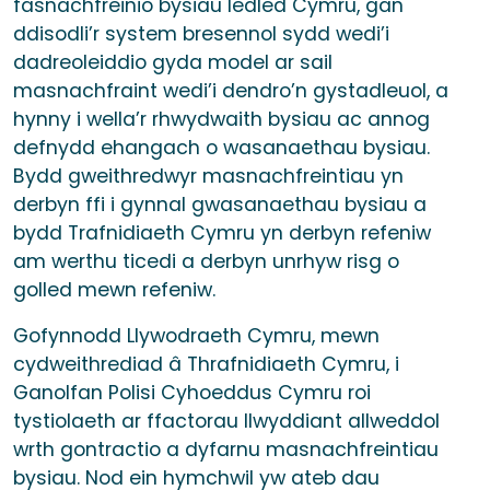
fasnachfreinio bysiau ledled Cymru, gan
ddisodli’r system bresennol sydd wedi’i
dadreoleiddio gyda model ar sail
masnachfraint wedi’i dendro’n gystadleuol, a
hynny i wella’r rhwydwaith bysiau ac annog
defnydd ehangach o wasanaethau bysiau.
Bydd gweithredwyr masnachfreintiau yn
derbyn ffi i gynnal gwasanaethau bysiau a
bydd Trafnidiaeth Cymru yn derbyn refeniw
am werthu ticedi a derbyn unrhyw risg o
golled mewn refeniw.
Gofynnodd Llywodraeth Cymru, mewn
cydweithrediad â Thrafnidiaeth Cymru, i
Ganolfan Polisi Cyhoeddus Cymru roi
tystiolaeth ar ffactorau llwyddiant allweddol
wrth gontractio a dyfarnu masnachfreintiau
bysiau. Nod ein hymchwil yw ateb dau