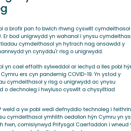
eg
a brofir pan fo bwlch rhwng cyswllt cymdeithasol
). Er bod unigrwydd yn wahanol i ynysu cymdeithaso
ysylltiadau cymdeithasol yn hytrach nag ansawdd y
anrwydd yn cynyddu'r risg o unigrwydd.
n cael effaith sylweddol ar iechyd a lles pobl hŷ
h Cymru ers cyn pandemig COVID-19. Yn ystod y
u cymdeithasol y risg o unigrwydd ac ynysu
o dechnoleg i hwyluso cyswllt a chysylltiad
eld a yw pobl wedi defnyddio technoleg i feithrin
ysu cymdeithasol ymhlith oedolion hŷn Cymru yn y
th hwn, comisiynwyd Prifysgol Caerfaddon i wneud 