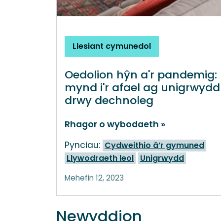
Llesiant cymunedol
Oedolion hŷn a'r pandemig:
mynd i'r afael ag unigrwydd
drwy dechnoleg
Rhagor o wybodaeth
Pynciau:
Cydweithio â’r gymuned
Llywodraeth leol
Unigrwydd
Mehefin 12, 2023
Newyddion