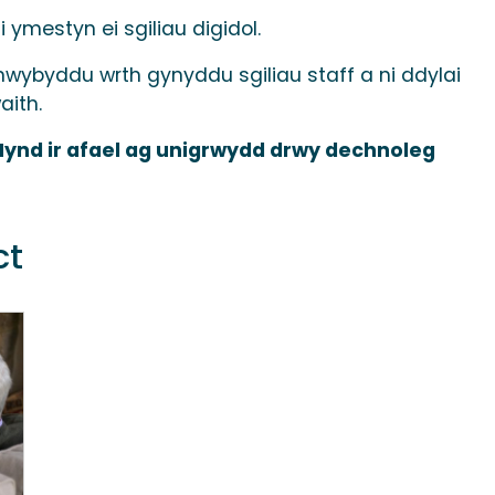
i ymestyn ei sgiliau digidol.
 anwybyddu wrth gynyddu sgiliau staff a ni ddylai
aith.
ynd ir afael ag unigrwydd drwy dechnoleg
ct