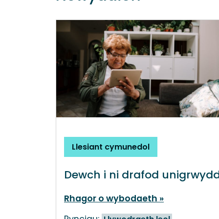
Llesiant cymunedol
Dewch i ni drafod unigrwyd
Rhagor o wybodaeth