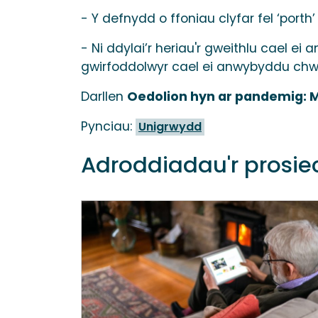
- Y defnydd o ffoniau clyfar fel ‘porth’ 
- Ni ddylai’r heriau'r gweithlu cael ei
gwirfoddolwyr cael ei anwybyddu chw
Darllen
Oedolion hyn ar pandemig: M
Pynciau:
Unigrwydd
Adroddiadau'r prosie