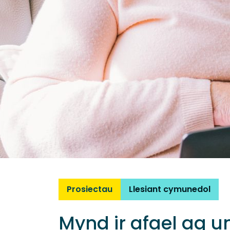
Prosiectau
Llesiant cymunedol
Mynd ir afael ag 