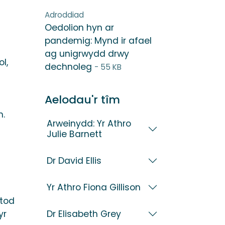
Adroddiad
Oedolion hyn ar
pandemig: Mynd ir afael
ag unigrwydd drwy
l,
dechnoleg
- 55 KB
Aelodau'r tîm
n.
Arweinydd: Yr Athro
Julie Barnett
Dr David Ellis
Yr Athro Fiona Gillison
stod
Dr Elisabeth Grey
yr