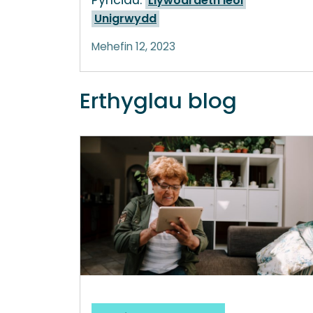
Pynciau:
Llywodraeth leol
Unigrwydd
Mehefin 12, 2023
Erthyglau blog