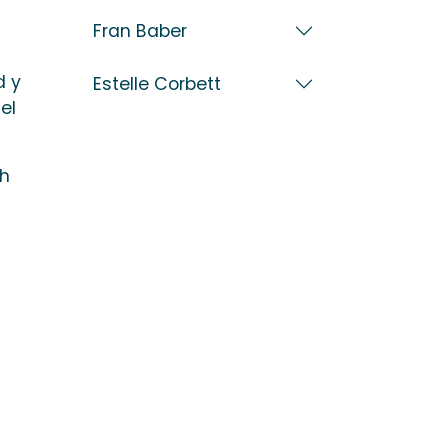
Fran Baber
d y
Estelle Corbett
el
th