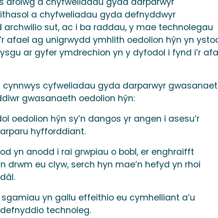
s arolwg a chyfweliadau gyda darparwyr
thasol a chyfweliadau gyda defnyddwyr
archwilio sut, ac i ba raddau, y mae technolegau
i’r afael ag unigrwydd ymhlith oedolion hŷn yn ysto
dysgu ar gyfer ymdrechion yn y dyfodol i fynd i’r afa
’n cynnwys cyfweliadau gyda darparwyr gwasanae
ddiwr gwasanaeth oedolion hŷn:
ol oedolion hŷn sy’n dangos yr angen i asesu’r
rparu hyfforddiant.
d yn anodd i rai grwpiau o bobl, er enghraifft
n drwm eu clyw, serch hyn mae’n hefyd yn rhoi
dâl.
 sgamiau yn gallu effeithio eu cymhelliant a’u
defnyddio technoleg.