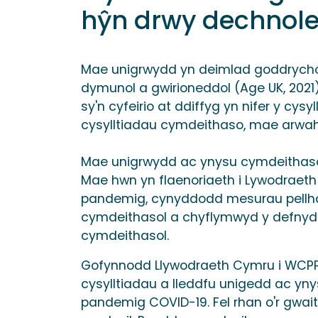
hŷn drwy dechnol
Mae unigrwydd yn deimlad goddrychol 
dymunol a gwirioneddol (Age UK, 2021
sy'n cyfeirio at ddiffyg yn nifer y c
cysylltiadau cymdeithaso, mae arwah
Mae unigrwydd ac ynysu cymdeithasol y
Mae hwn yn flaenoriaeth i Lywodraet
pandemig, cynyddodd mesurau pellha
cymdeithasol a chyflymwyd y defnydd 
cymdeithasol.
Gofynnodd Llywodraeth Cymru i WCPP w
cysylltiadau a lleddfu unigedd ac yn
pandemig COVID-19. Fel rhan o'r gwai