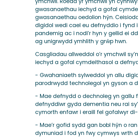
ymchwil. Roedd yr ymchwil yn cynnwy
gwasanaethau iechyd a gofal cymdei
gwasanaethau oedolion hŷn. Ceisiodd 
digidol wedi cael eu defnyddio i fynd 
pandemig ac i nodi’r hyn y gellid ei d
ag unigrwydd ymhlith y grŵp hwn.
Casgliadau allweddol o’r ymchwil sy
iechyd a gofal cymdeithasol a defny
- Gwahaniaeth sylweddol yn allu digid
parodrwydd technolegol yn gyson a da
- Mae defnydd o dechnoleg yn gallu fo
defnyddiwr gyda dementia neu rai sy’
cymorth enfawr i eraill fel gofalwyr di-
- Mae’r gofid sydd gan bobl hŷn o ran
dymuniad i fod yn fwy cymwys wrth d