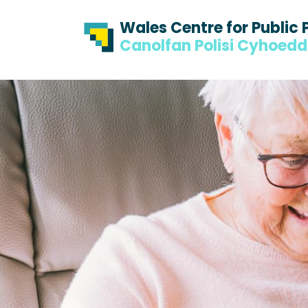
Skip to content
Skip to footer
Wales Centre for Public 
Canolfan Polisi Cyhoed