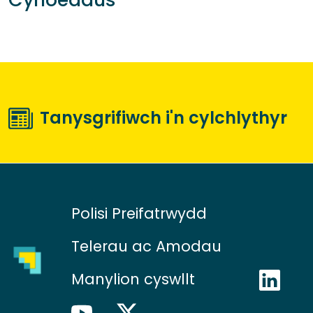
Tanysgrifiwch i'n cylchlythyr
Polisi Preifatrwydd
Telerau ac Amodau
Manylion cyswllt