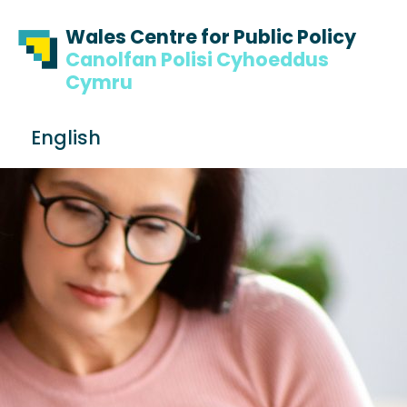
Skip to content
Skip to footer
Wales Centre for Public Policy
Canolfan Polisi Cyhoeddus
Cymru
S
English
e
Me
a
r
c
h