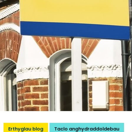
Erthyglau blog
Taclo anghydraddoldebau