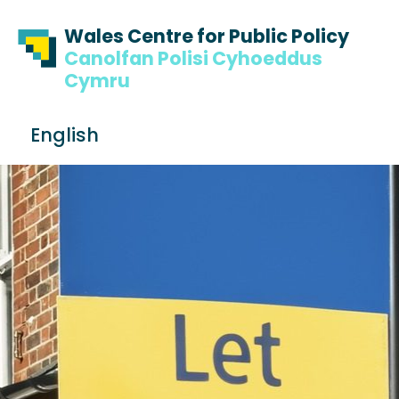
Skip to content
Skip to footer
Wales Centre for Public Policy
Canolfan Polisi Cyhoeddus
Cymru
S
English
e
Me
a
r
c
h