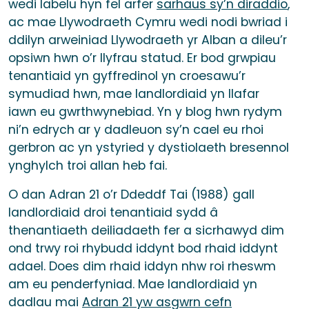
wedi labelu hyn fel arfer
sarhaus sy’n diraddio
,
ac mae Llywodraeth Cymru wedi nodi bwriad i
ddilyn arweiniad Llywodraeth yr Alban a dileu’r
opsiwn hwn o’r llyfrau statud. Er bod grwpiau
tenantiaid yn gyffredinol yn croesawu’r
symudiad hwn, mae landlordiaid yn llafar
iawn eu gwrthwynebiad. Yn y blog hwn rydym
ni’n edrych ar y dadleuon sy’n cael eu rhoi
gerbron ac yn ystyried y dystiolaeth bresennol
ynghylch troi allan heb fai.
O dan Adran 21 o’r Ddeddf Tai (1988) gall
landlordiaid droi tenantiaid sydd â
thenantiaeth deiliadaeth fer a sicrhawyd dim
ond trwy roi rhybudd iddynt bod rhaid iddynt
adael. Does dim rhaid iddyn nhw roi rheswm
am eu penderfyniad. Mae landlordiaid yn
dadlau mai
Adran 21 yw asgwrn cefn