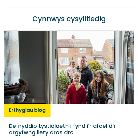
Cynnwys cysylltiedig
Erthyglau blog
Defnyddio tystiolaeth i fynd i’r afael â’r
argyfwng llety dros dro