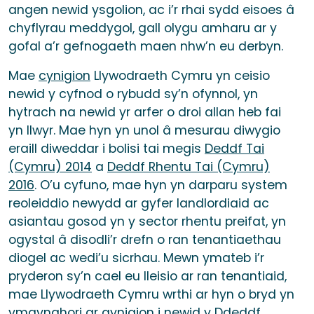
angen newid ysgolion, ac i’r rhai sydd eisoes â
chyflyrau meddygol, gall olygu amharu ar y
gofal a’r gefnogaeth maen nhw’n eu derbyn.
Mae
cynigion
Llywodraeth Cymru yn ceisio
newid y cyfnod o rybudd sy’n ofynnol, yn
hytrach na newid yr arfer o droi allan heb fai
yn llwyr. Mae hyn yn unol â mesurau diwygio
eraill diweddar i bolisi tai megis
Deddf Tai
(Cymru) 2014
a
Deddf Rhentu Tai (Cymru)
2016
. O’u cyfuno, mae hyn yn darparu system
reoleiddio newydd ar gyfer landlordiaid ac
asiantau gosod yn y sector rhentu preifat, yn
ogystal â disodli’r drefn o ran tenantiaethau
diogel ac wedi’u sicrhau. Mewn ymateb i’r
pryderon sy’n cael eu lleisio ar ran tenantiaid,
mae Llywodraeth Cymru wrthi ar hyn o bryd yn
ymgynghori ar gynigion i newid y Ddeddf