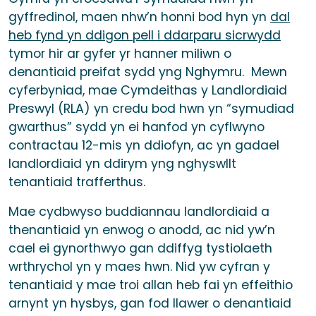
gyffredinol, maen nhw’n honni bod hyn yn
dal
heb fynd yn ddigon pell i ddarparu sicrwydd
tymor hir ar gyfer yr hanner miliwn o
denantiaid preifat sydd yng Nghymru. Mewn
cyferbyniad, mae Cymdeithas y Landlordiaid
Preswyl (RLA) yn credu bod hwn yn “symudiad
gwarthus” sydd yn ei hanfod yn cyflwyno
contractau 12-mis yn ddiofyn, ac yn gadael
landlordiaid yn ddirym yng nghyswllt
tenantiaid trafferthus.
Mae cydbwyso buddiannau landlordiaid a
thenantiaid yn enwog o anodd, ac nid yw’n
cael ei gynorthwyo gan ddiffyg tystiolaeth
wrthrychol yn y maes hwn. Nid yw cyfran y
tenantiaid y mae troi allan heb fai yn effeithio
arnynt yn hysbys, gan fod llawer o denantiaid