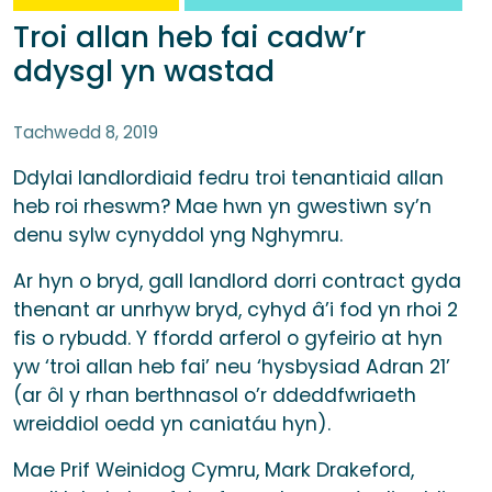
Troi allan heb fai cadw’r
ddysgl yn wastad
Tachwedd 8, 2019
Ddylai landlordiaid fedru troi tenantiaid allan
heb roi rheswm? Mae hwn yn gwestiwn sy’n
denu sylw cynyddol yng Nghymru.
Ar hyn o bryd, gall landlord dorri contract gyda
thenant ar unrhyw bryd, cyhyd â’i fod yn rhoi 2
fis o rybudd. Y ffordd arferol o gyfeirio at hyn
yw ‘troi allan heb fai’ neu ‘hysbysiad Adran 21’
(ar ôl y rhan berthnasol o’r ddeddfwriaeth
wreiddiol oedd yn caniatáu hyn).
Mae Prif Weinidog Cymru, Mark Drakeford,