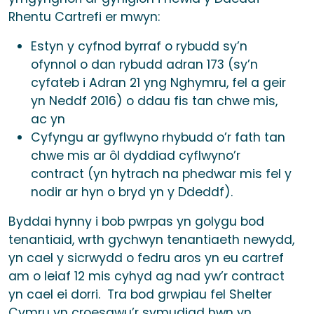
Rhentu Cartrefi er mwyn:
Estyn y cyfnod byrraf o rybudd sy’n
ofynnol o dan rybudd adran 173 (sy’n
cyfateb i Adran 21 yng Nghymru, fel a geir
yn Neddf 2016) o ddau fis tan chwe mis,
ac yn
Cyfyngu ar gyflwyno rhybudd o’r fath tan
chwe mis ar ôl dyddiad cyflwyno’r
contract (yn hytrach na phedwar mis fel y
nodir ar hyn o bryd yn y Ddeddf).
Byddai hynny i bob pwrpas yn golygu bod
tenantiaid, wrth gychwyn tenantiaeth newydd,
yn cael y sicrwydd o fedru aros yn eu cartref
am o leiaf 12 mis cyhyd ag nad yw’r contract
yn cael ei dorri. Tra bod grwpiau fel Shelter
Cymru yn croesawu’r symudiad hwn yn