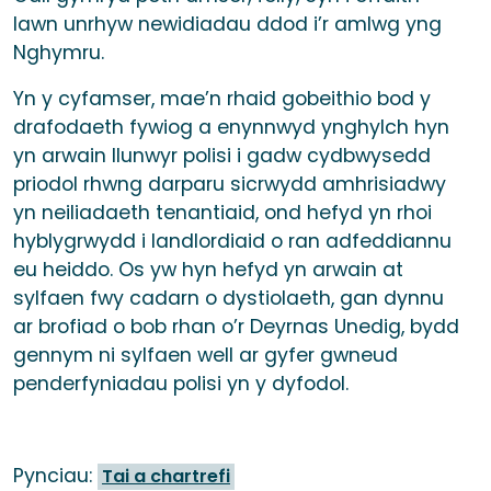
lawn unrhyw newidiadau ddod i’r amlwg yng
Nghymru.
Yn y cyfamser, mae’n rhaid gobeithio bod y
drafodaeth fywiog a enynnwyd ynghylch hyn
yn arwain llunwyr polisi i gadw cydbwysedd
priodol rhwng darparu sicrwydd amhrisiadwy
yn neiliadaeth tenantiaid, ond hefyd yn rhoi
hyblygrwydd i landlordiaid o ran adfeddiannu
eu heiddo. Os yw hyn hefyd yn arwain at
sylfaen fwy cadarn o dystiolaeth, gan dynnu
ar brofiad o bob rhan o’r Deyrnas Unedig, bydd
gennym ni sylfaen well ar gyfer gwneud
penderfyniadau polisi yn y dyfodol.
Pynciau:
Tai a chartrefi