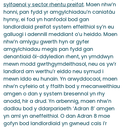
sylfaenol y sector rhentu preifat
. Maen nhw’n
honni, pan fydd yr amgylchiadau’n caniatáu
hynny, ei fod yn hanfodol bod gan
landlordiaid preifat system effeithiol sy’n eu
galluogi i adennill meddiant o’u heiddo. Maen
nhw’n amlygu gwerth hyn ar gyfer
amgylchiadau megis pan fydd gan
denantiaid ôl-ddyledion rhent, yn ymddwyn
mewn modd gwrthgymdeithasol, neu os yw’r
landlord am werthu’r eiddo neu symud i
mewn iddo eu hunain. Yn arwyddocaol, maen
nhw’n cyfeirio at y ffaith bod y mecanweithiau
amgen o dan y system bresennol yn rhy
anodd, hir a drud. Yn arbennig, maen nhw’n
dadlau bod y ddarpariaeth ‘Adran 8’ amgen
yn aml yn aneffeithiol. O dan Adran 8 mae
gofyn bod landlordiaid yn gwneud cais i’r