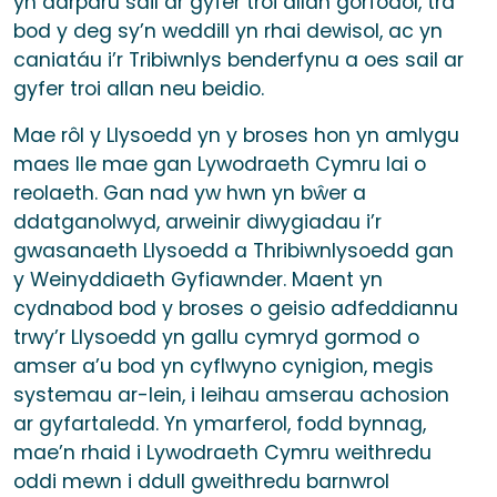
yn darparu sail ar gyfer troi allan gorfodol, tra
bod y deg sy’n weddill yn rhai dewisol, ac yn
caniatáu i’r Tribiwnlys benderfynu a oes sail ar
gyfer troi allan neu beidio.
Mae rôl y Llysoedd yn y broses hon yn amlygu
maes lle mae gan Lywodraeth Cymru lai o
reolaeth. Gan nad yw hwn yn bŵer a
ddatganolwyd, arweinir diwygiadau i’r
gwasanaeth Llysoedd a Thribiwnlysoedd gan
y Weinyddiaeth Gyfiawnder. Maent yn
cydnabod bod y broses o geisio adfeddiannu
trwy’r Llysoedd yn gallu cymryd gormod o
amser a’u bod yn cyflwyno cynigion, megis
systemau ar-lein, i leihau amserau achosion
ar gyfartaledd. Yn ymarferol, fodd bynnag,
mae’n rhaid i Lywodraeth Cymru weithredu
oddi mewn i ddull gweithredu barnwrol