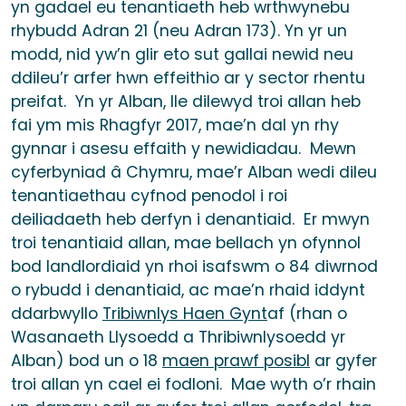
yn gadael eu tenantiaeth heb wrthwynebu
rhybudd Adran 21 (neu Adran 173). Yn yr un
modd, nid yw’n glir eto sut gallai newid neu
ddileu’r arfer hwn effeithio ar y sector rhentu
preifat. Yn yr Alban, lle dilewyd troi allan heb
fai ym mis Rhagfyr 2017, mae’n dal yn rhy
gynnar i asesu effaith y newidiadau. Mewn
cyferbyniad â Chymru, mae’r Alban wedi dileu
tenantiaethau cyfnod penodol i roi
deiliadaeth heb derfyn i denantiaid. Er mwyn
troi tenantiaid allan, mae bellach yn ofynnol
bod landlordiaid yn rhoi isafswm o 84 diwrnod
o rybudd i denantiaid, ac mae’n rhaid iddynt
ddarbwyllo
Tribiwnlys Haen Gynt
af (rhan o
Wasanaeth Llysoedd a Thribiwnlysoedd yr
Alban) bod un o 18
maen prawf posibl
ar gyfer
troi allan yn cael ei fodloni. Mae wyth o’r rhain