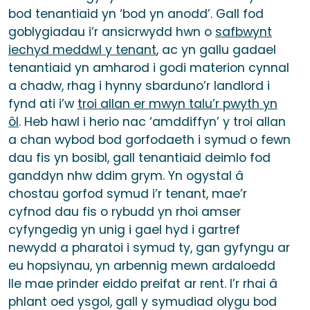
bod tenantiaid yn ‘bod yn anodd’. Gall fod
goblygiadau i’r ansicrwydd hwn o
safbwynt
iechyd meddwl y tenant
, ac yn gallu gadael
tenantiaid yn amharod i godi materion cynnal
a chadw, rhag i hynny sbarduno’r landlord i
fynd ati i’w
troi allan er mwyn talu’r pwyth yn
ôl
. Heb hawl i herio nac ‘amddiffyn’ y troi allan
a chan wybod bod gorfodaeth i symud o fewn
dau fis yn bosibl, gall tenantiaid deimlo fod
ganddyn nhw ddim grym. Yn ogystal â
chostau gorfod symud i’r tenant, mae’r
cyfnod dau fis o rybudd yn rhoi amser
cyfyngedig yn unig i gael hyd i gartref
newydd a pharatoi i symud ty, gan gyfyngu ar
eu hopsiynau, yn arbennig mewn ardaloedd
lle mae prinder eiddo preifat ar rent. I’r rhai â
phlant oed ysgol, gall y symudiad olygu bod