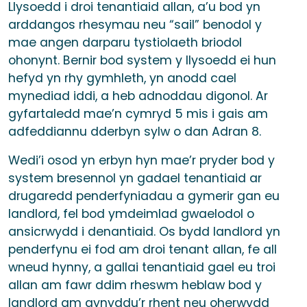
Llysoedd i droi tenantiaid allan, a’u bod yn
arddangos rhesymau neu “sail” benodol y
mae angen darparu tystiolaeth briodol
ohonynt. Bernir bod system y llysoedd ei hun
hefyd yn rhy gymhleth, yn anodd cael
mynediad iddi, a heb adnoddau digonol. Ar
gyfartaledd mae’n cymryd 5 mis i gais am
adfeddiannu dderbyn sylw o dan Adran 8.
Wedi’i osod yn erbyn hyn mae’r pryder bod y
system bresennol yn gadael tenantiaid ar
drugaredd penderfyniadau a gymerir gan eu
landlord, fel bod ymdeimlad gwaelodol o
ansicrwydd i denantiaid. Os bydd landlord yn
penderfynu ei fod am droi tenant allan, fe all
wneud hynny, a gallai tenantiaid gael eu troi
allan am fawr ddim rheswm heblaw bod y
landlord am gynyddu’r rhent neu oherwydd