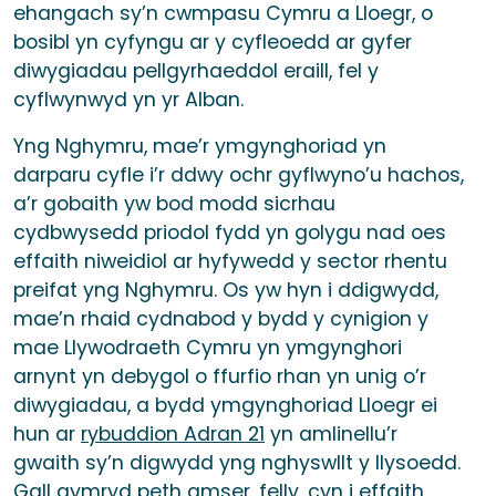
ehangach sy’n cwmpasu Cymru a Lloegr, o
bosibl yn cyfyngu ar y cyfleoedd ar gyfer
diwygiadau pellgyrhaeddol eraill, fel y
cyflwynwyd yn yr Alban.
Yng Nghymru, mae’r ymgynghoriad yn
darparu cyfle i’r ddwy ochr gyflwyno’u hachos,
a’r gobaith yw bod modd sicrhau
cydbwysedd priodol fydd yn golygu nad oes
effaith niweidiol ar hyfywedd y sector rhentu
preifat yng Nghymru. Os yw hyn i ddigwydd,
mae’n rhaid cydnabod y bydd y cynigion y
mae Llywodraeth Cymru yn ymgynghori
arnynt yn debygol o ffurfio rhan yn unig o’r
diwygiadau, a bydd ymgynghoriad Lloegr ei
hun ar
rybuddion Adran 21
yn amlinellu’r
gwaith sy’n digwydd yng nghyswllt y llysoedd.
Gall gymryd peth amser, felly, cyn i effaith