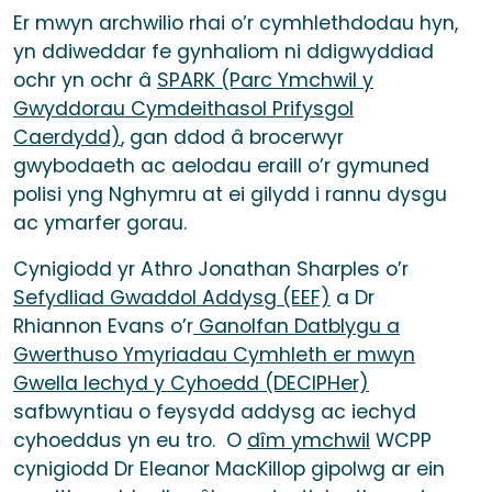
Er mwyn archwilio rhai o’r cymhlethdodau hyn,
yn ddiweddar fe gynhaliom ni ddigwyddiad
ochr yn ochr â
SPARK (Parc Ymchwil y
Gwyddorau Cymdeithasol Prifysgol
Caerdydd)
, gan ddod â brocerwyr
gwybodaeth ac aelodau eraill o’r gymuned
polisi yng Nghymru at ei gilydd i rannu dysgu
ac ymarfer gorau.
Cynigiodd yr Athro Jonathan Sharples o’r
Sefydliad Gwaddol Addysg (EEF)
a Dr
Rhiannon Evans o’r
Ganolfan Datblygu a
Gwerthuso Ymyriadau Cymhleth er mwyn
Gwella Iechyd y Cyhoedd (DECIPHer)
safbwyntiau o feysydd addysg ac iechyd
cyhoeddus yn eu tro. O
dîm ymchwil
WCPP
cynigiodd Dr Eleanor MacKillop gipolwg ar ein