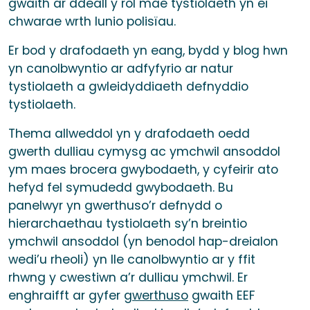
gwaith ar ddeall y rôl mae tystiolaeth yn ei
chwarae wrth lunio polisïau.
Er bod y drafodaeth yn eang, bydd y blog hwn
yn canolbwyntio ar adfyfyrio ar natur
tystiolaeth a gwleidyddiaeth defnyddio
tystiolaeth.
Thema allweddol yn y drafodaeth oedd
gwerth dulliau cymysg ac ymchwil ansoddol
ym maes brocera gwybodaeth, y cyfeirir ato
hefyd fel symudedd gwybodaeth. Bu
panelwyr yn gwerthuso’r defnydd o
hierarchaethau tystiolaeth sy’n breintio
ymchwil ansoddol (yn benodol hap-dreialon
wedi’u rheoli) yn lle canolbwyntio ar y ffit
rhwng y cwestiwn a’r dulliau ymchwil. Er
enghraifft ar gyfer
gwerthuso
gwaith EEF