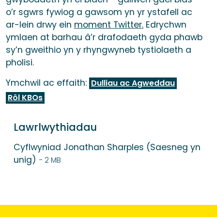
o’r sgwrs fywiog a gawsom yn yr ystafell ac
ar-lein drwy ein
moment Twitter.
Edrychwn
ymlaen at barhau â’r drafodaeth gyda phawb
sy’n gweithio yn y rhyngwyneb tystiolaeth a
pholisi.
Ymchwil ac effaith:
Dulliau ac Agweddau
Rôl KBOs
Lawrlwythiadau
Cyflwyniad Jonathan Sharples (Saesneg yn
unig)
- 2 MB