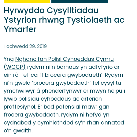
Hyrwyddo Cysylltiadau
Ystyrlon rhwng Tystiolaeth ac
Ymarfer
Tachwedd 29, 2019
Yng
Nghanolfan Polisi Cyhoeddus Cymru
(WCCP)
rydym ni’n barhaus yn adfyfyrio ar
ein rôl fel ‘corff brocera gwybodaeth’. Rydym
ni’n gweld ‘brocera gwybodaeth’ fel cysylltu
ymchwilwyr â phenderfynwyr er mwyn helpu i
lywio polisïau cyhoeddus ac arferion
proffesiynol. Er bod potensial mawr gan
frocera gwybodaeth, rydym ni hefyd yn
cydnabod y cymhlethdod sy’n rhan annatod
o’n gwaith.