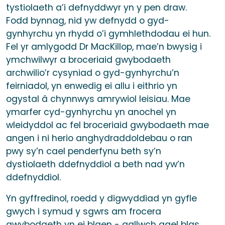
tystiolaeth a’i defnyddwyr yn y pen draw.
Fodd bynnag, nid yw defnydd o gyd-
gynhyrchu yn rhydd o’i gymhlethdodau ei hun.
Fel yr amlygodd Dr MacKillop, mae’n bwysig i
ymchwilwyr a broceriaid gwybodaeth
archwilio’r cysyniad o gyd-gynhyrchu’n
feirniadol, yn enwedig ei allu i eithrio yn
ogystal â chynnwys amrywiol leisiau. Mae
ymarfer cyd-gynhyrchu yn anochel yn
wleidyddol ac fel broceriaid gwybodaeth mae
angen i ni herio anghydraddoldebau o ran
pwy sy’n cael penderfynu beth sy’n
dystiolaeth ddefnyddiol a beth nad yw’n
ddefnyddiol.
Yn gyffredinol, roedd y digwyddiad yn gyfle
gwych i symud y sgwrs am frocera
gwybodaeth yn ei blaen - gallwch gael blas