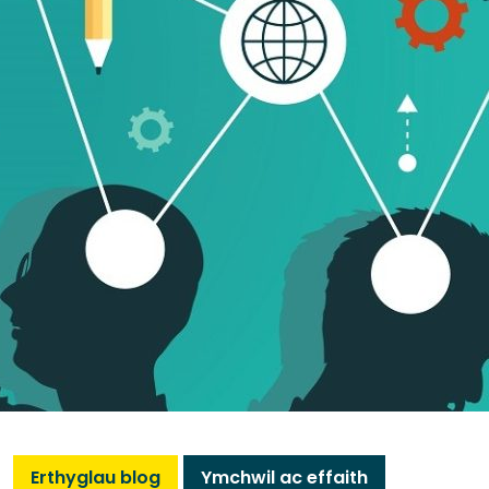
Erthyglau blog
Ymchwil ac effaith