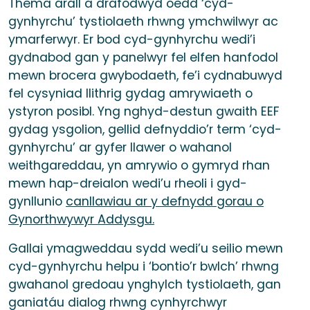
Thema arall a drafodwyd oedd ‘cyd-
gynhyrchu’ tystiolaeth rhwng ymchwilwyr ac
ymarferwyr. Er bod cyd-gynhyrchu wedi’i
gydnabod gan y panelwyr fel elfen hanfodol
mewn brocera gwybodaeth, fe’i cydnabuwyd
fel cysyniad llithrig gydag amrywiaeth o
ystyron posibl. Yng nghyd-destun gwaith EEF
gydag ysgolion, gellid defnyddio’r term ‘cyd-
gynhyrchu’ ar gyfer llawer o wahanol
weithgareddau, yn amrywio o gymryd rhan
mewn hap-dreialon wedi’u rheoli i gyd-
gynllunio
canllawiau ar y defnydd gorau o
Gynorthwywyr Addysgu.
Gallai ymagweddau sydd wedi’u seilio mewn
cyd-gynhyrchu helpu i ‘bontio’r bwlch’ rhwng
gwahanol gredoau ynghylch tystiolaeth, gan
ganiatáu dialog rhwng cynhyrchwyr