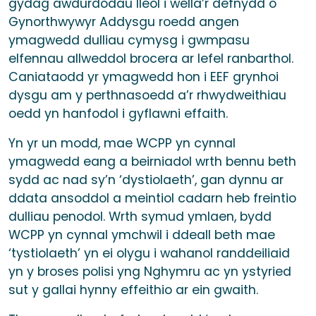
gydag awdurdodau lleol i wella’r defnydd o
Gynorthwywyr Addysgu roedd angen
ymagwedd dulliau cymysg i gwmpasu
elfennau allweddol brocera ar lefel ranbarthol.
Caniataodd yr ymagwedd hon i EEF grynhoi
dysgu am y perthnasoedd a’r rhwydweithiau
oedd yn hanfodol i gyflawni effaith.
Yn yr un modd, mae WCPP yn cynnal
ymagwedd eang a beirniadol wrth bennu beth
sydd ac nad sy’n ‘dystiolaeth’, gan dynnu ar
ddata ansoddol a meintiol cadarn heb freintio
dulliau penodol. Wrth symud ymlaen, bydd
WCPP yn cynnal ymchwil i ddeall beth mae
‘tystiolaeth’ yn ei olygu i wahanol randdeiliaid
yn y broses polisi yng Nghymru ac yn ystyried
sut y gallai hynny effeithio ar ein gwaith.