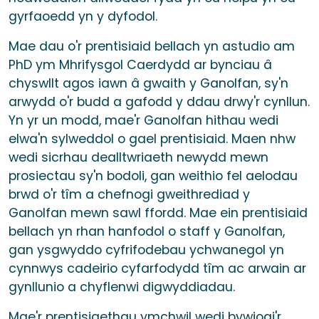
gyrfaoedd yn y dyfodol.
Mae dau o'r prentisiaid bellach yn astudio am
PhD ym Mhrifysgol Caerdydd ar bynciau â
chyswllt agos iawn â gwaith y Ganolfan, sy'n
arwydd o'r budd a gafodd y ddau drwy'r cynllun.
Yn yr un modd, mae'r Ganolfan hithau wedi
elwa'n sylweddol o gael prentisiaid. Maen nhw
wedi sicrhau dealltwriaeth newydd mewn
prosiectau sy'n bodoli, gan weithio fel aelodau
brwd o'r tîm a chefnogi gweithrediad y
Ganolfan mewn sawl ffordd. Mae ein prentisiaid
bellach yn rhan hanfodol o staff y Ganolfan,
gan ysgwyddo cyfrifodebau ychwanegol yn
cynnwys cadeirio cyfarfodydd tîm ac arwain ar
gynllunio a chyflenwi digwyddiadau.
Mae'r prentisiaethau ymchwil wedi bywiogi'r