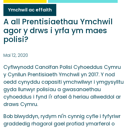
Ymchwil ac effaith
A all Prentisiaethau Ymchwil
agor y drws i yrfa ym maes
polisi?
Mai 12, 2020
Cyflwynodd Canolfan Polisi Cyhoeddus Cymru
y Cynllun Prentisiaeth Ymchwil yn 2017. Y nod
oedd cynyddu capasiti ymchwilwyr i ymgysylltu
gyda llunwyr polisïau a gwasanaethau
cyhoeddus i fynd i'r afael â heriau allweddol ar
draws Cymru.
Bob blwyddyn, rydym ni'n cynnig cyfle i fyfyriwr
graddedig rhagorol gael profiad ymarferol o