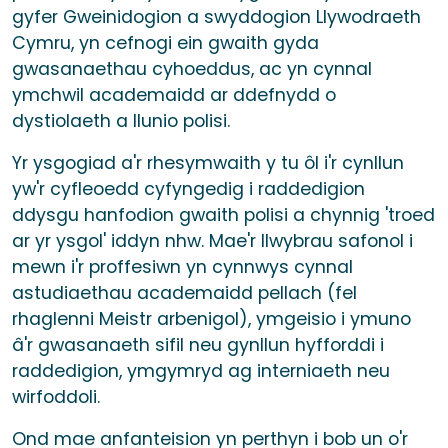
gyfer Gweinidogion a swyddogion Llywodraeth
Cymru, yn cefnogi ein gwaith gyda
gwasanaethau cyhoeddus, ac yn cynnal
ymchwil academaidd ar ddefnydd o
dystiolaeth a llunio polisi.
Yr ysgogiad a'r rhesymwaith y tu ôl i'r cynllun
yw'r cyfleoedd cyfyngedig i raddedigion
ddysgu hanfodion gwaith polisi a chynnig 'troed
ar yr ysgol' iddyn nhw. Mae'r llwybrau safonol i
mewn i'r proffesiwn yn cynnwys cynnal
astudiaethau academaidd pellach (fel
rhaglenni Meistr arbenigol), ymgeisio i ymuno
â'r gwasanaeth sifil neu gynllun hyfforddi i
raddedigion, ymgymryd ag interniaeth neu
wirfoddoli.
Ond mae anfanteision yn perthyn i bob un o'r