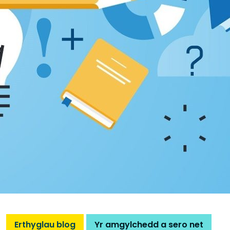
Erthyglau blog
Yr amgylchedd a sero net