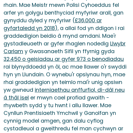
rhain. Mae Meistr mewn Polisi Cyhoeddus fel
arfer yn golygu benthyciad myfyriwr arall, gan
gynyddu dyled y myfyriwr (
£36,000 ar
gyfartaledd yn 2018
), a allai fod yn ddigon i rai
graddedigion beidio â mynd amdani. Mae'r
gystadleuaeth ar gyfer rhaglen nodedig
Llwybr
Carlam
y Gwasanaeth Sifil yn ffyrnig gyda
32,450 o geisiadau ar gyfer 973 o benodiadau
rai blynyddoedd yn ôl, ac mae llawer o'r swyddi
hyn yn Llundain. O wynebu'r opsiynau hyn, mae
rhai graddedigion yn teimlo mai'r unig opsiwn
yw gwneud
interniaethau anffurfiol, di-dâl neu
â thâl isel
er mwyn cael profiad gwaith -
rhywbeth sydd y tu hwnt i allu llawer. Mae
Cynllun Prentisiaeth Ymchwil y Ganolfan yn
cynnig model amgen, gan dalu cyflog
cystadleuol a gweithredu fel man cychwyn ar