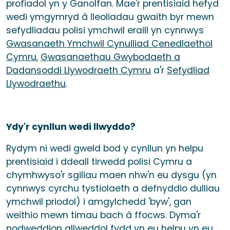
profiadol yn y Ganolfan. Mae'r prentisiaid hefyd
wedi ymgymryd â lleoliadau gwaith byr mewn
sefydliadau polisi ymchwil eraill yn cynnwys
Gwasanaeth Ymchwil Cynulliad Cenedlaethol
Cymru
,
Gwasanaethau Gwybodaeth a
Dadansoddi Llywodraeth Cymru
a'r
Sefydliad
Llywodraethu
.
Ydy'r cynllun wedi llwyddo?
Rydym ni wedi gweld bod y cynllun yn helpu
prentisiaid i ddeall tirwedd polisi Cymru a
chymhwyso'r sgiliau maen nhw'n eu dysgu (yn
cynnwys cyrchu tystiolaeth a defnyddio dulliau
ymchwil priodol) i amgylchedd 'byw', gan
weithio mewn timau bach â ffocws. Dyma'r
nodweddion allweddol fydd yn eu helpu yn eu