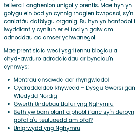
teilwra i anghenion unigol y prentis. Mae hyn yn
golygu ein bod yn cynnig rhaglen bwrpasol, sy'n
caniatáu datblygu organig. Bu hyn yn hanfodol i
lwyddiant y cynllun er ei fod yn galw am
adnoddau ac amser ychwanegol.
Mae prentisiaid wedi ysgrifennu blogiau a
chyd-awduro adroddiadau ar bynciau'n
cynnwys:
Mentrau ansawdd aer rhyngwladol
Cydraddoldeb Rhywedd – Dysgu Gwersi gan
Wledydd Nordig
Gwerth Undebau Llafur yng Nghymru
Beth yw barn plant a phobl ifanc sy'n derbyn
gofal a'u teuluoedd am ofal?
Unigrwydd yng Nghymru