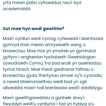
yrfa mewn polisi cyhoeddus neu'r byd
academaidd.
Sut mae hyn wedi gweithio?
Mae'r cynllun wedi cynnig cyfleoedd i brentisiaid
gymryd rhan mewn amrywiaeth eang o
brosiectau. Mae rhai yn ymateb yn gymharol
gyflym i anghenion tystiolaeth Gweinidogion
Llywodraeth Cymru, tra bod eraill yn aseiniadau
tymor hirach. Mae rheoli gwahanol fathau o
brosiectau gyda therfynau amser sy'n cystadlu
a newid blaenoriaethau wedi bod yn sgil
allweddol mae'r holl brentisiaid wedi'i ddatblygu.
Mae'r gweithgareddau a gynhelir drwy'r
flwyddyn wedi'u cynllunio i fod yn hyblyg a'u