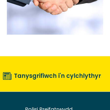
Tanysgrifiwch i'n cylchlythyr
Polisi Preifatrwydd