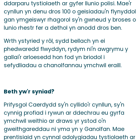
ddarparu tystiolaeth ar gyfer llunio polisi. Mae'r
cynllun yn denu dros 100 o geisiadau'n flynyddol
gan ymgeiswyr rhagorol sy'n gwneud y broses o
lunio rhestr fer a dethol yn anodd dros ben.
Wrth ystyried y rôl, sydd bellach yn ei
phedwaredd flwyddyn, rydym ni'n awgrymu y
gallai'r arloesedd hon fod yn briodol i
sefydliadau a chanolfannau ymchwil eraill.
Beth yw'r syniad?
Prifysgol Caerdydd sy'n cyllido'r cynllun, sy'n
cynnig profiad i rywun ar ddechrau eu gyrfa
ymchwil weithio ar draws yr ystod o'n
gweithgareddau ni yma yn y Ganolfan. Mae
prentisiaid yn cynnal adolygiadau tystiolaeth ar