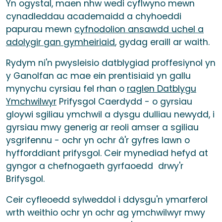
Yn ogystal, maen nhw wedi cyflwyno mewn
cynadleddau academaidd a chyhoeddi
papurau mewn
cyfnodolion ansawdd uchel a
adolygir gan gymheiriaid
, gydag eraill ar waith.
Rydym ni'n pwysleisio datblygiad proffesiynol yn
y Ganolfan ac mae ein prentisiaid yn gallu
mynychu cyrsiau fel rhan o
raglen Datblygu
Ymchwilwyr
Prifysgol Caerdydd - o gyrsiau
gloywi sgiliau ymchwil a dysgu dulliau newydd, i
gyrsiau mwy generig ar reoli amser a sgiliau
ysgrifennu - ochr yn ochr â'r gyfres lawn o
hyfforddiant prifysgol. Ceir mynediad hefyd at
gyngor a chefnogaeth gyrfaoedd drwy'r
Brifysgol.
Ceir cyfleoedd sylweddol i ddysgu'n ymarferol
wrth weithio ochr yn ochr ag ymchwilwyr mwy