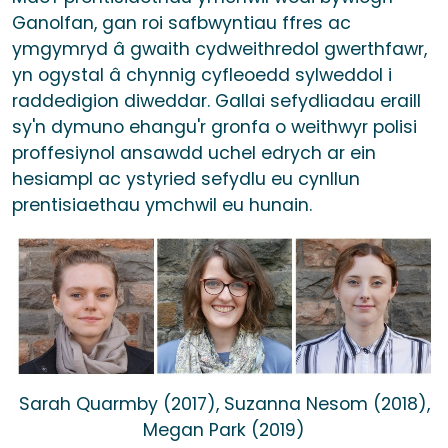
Ganolfan, gan roi safbwyntiau ffres ac
ymgymryd â gwaith cydweithredol gwerthfawr,
yn ogystal â chynnig cyfleoedd sylweddol i
raddedigion diweddar. Gallai sefydliadau eraill
sy'n dymuno ehangu'r gronfa o weithwyr polisi
proffesiynol ansawdd uchel edrych ar ein
hesiampl ac ystyried sefydlu eu cynllun
prentisiaethau ymchwil eu hunain.
Sarah Quarmby (2017), Suzanna Nesom (2018),
Megan Park (2019)